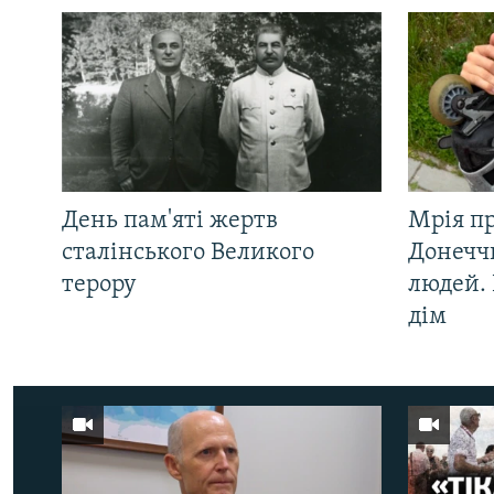
День пам'яті жертв
Мрія п
сталінського Великого
Донеччи
терору
людей. 
дім