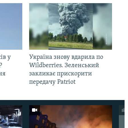
ів у
Україна знову вдарила по
Р
Wildberries. Зеленський
ня
закликає прискорити
передачу Patriot