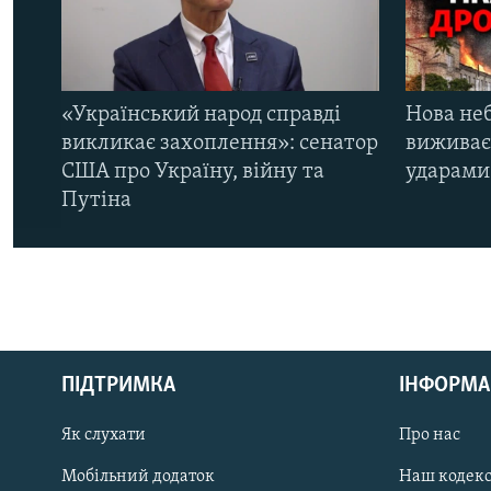
«Український народ справді
Нова неб
викликає захоплення»: сенатор
виживає
США про Україну, війну та
ударами 
Путіна
КРИМ РЕАЛІЇ
РУС
ПІДТРИМКА
ІНФОРМА
УКР
КТАТ
Як слухати
Про нас
Мобільний додаток
Наш кодек
ДОЛУЧАЙСЯ!