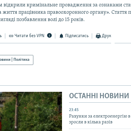
м відкрили кримінальне провадження за ознаками стат
а життя працівника правоохоронного органу». Стаття 
игляді позбавлення волі до 15 років.
ь
Читати без VPN
Підписатись
Друк
овини | Політика
ОСТАННІ НОВИНИ
23:45
Рахунки за електроенергію в
зросли в кілька разів