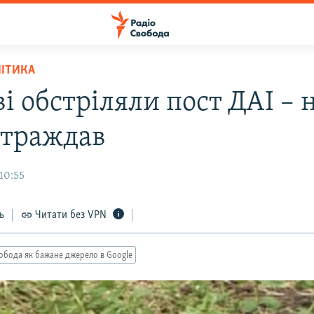
ЛІТИКА
і обстріляли пост ДАІ – 
страждав
10:55
ь
Читати без VPN
обода як бажане джерело в Google