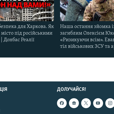
езпека для Харкова. Як
Наша остання зйомка і
 місто під російськими
загиблим Олексієм Юк
| Донбас Реалії
«Ризикуючи всім». Ева
тіл військових ЗСУ та а
ЦІЯ
ДОЛУЧАЙСЯ!
с