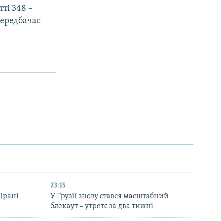
ті 348 –
передбачає
23:15
 Ірані
У Грузії знову стався масштабний
блекаут – утретє за два тижні