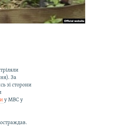
,
стріляли
ня). За
сь зі сторони
и
ли
у МВС у
 постраждав.