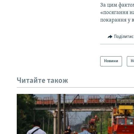
За цим факто
«посягання н
покарання у в
Поділитис
Новини
Н
Читайте також