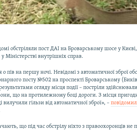
ідомі обстріляли пост ДАІ на Броварському шосе у Києві
у Міністерстві внутрішніх справ.
я о пів на першу ночі. Невідомі з автоматичної зброї об
онарного посту №502 на проспекті Броварському (Биків
езультатами огляду місця події – постріли здійснювали
зони, що на протилежному боці дороги. З місця пригод
 вилучили гільзи від автоматичної зброї», –
повідоми
.
начають, що під час обстрілу ніхто з правоохоронців не