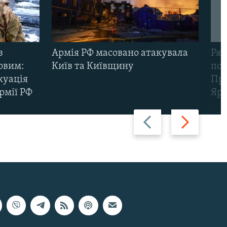
з
Армія РФ масовано атакувала
Рят
овим:
Київ та Київщину
пов
куація
Про
рмії РФ
Яр
Назад
Вперед