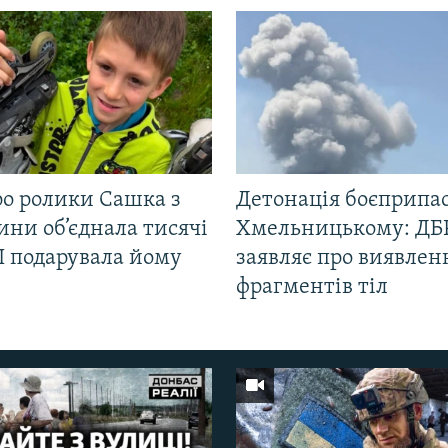
ро ролики Сашка з
Детонація боєприпас
ни об’єднала тисячі
Хмельницькому: ДБ
І подарувала йому
заявляє про виявлен
фрагментів тіл