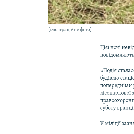
(ілюстраційне фото)
Цієї ночі нев
повідомляють 
«Подія сталас
будівлю стаці
попередніми р
лісопаркової 
правоохоронці
суботу вранці
У міліції заз