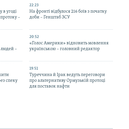
22:23
 в угоді
На фронті відбулося 216 боїв з початку
протоку –
доби – Генштаб ЗСУ
20:52
«Голос Америки» відновить мовлення
 людей –
українською – головний редактор
19:51
жити
Туреччина й Ірак ведуть переговори
ез спеку
про альтернативу Ормузькій протоці
для поставок нафти