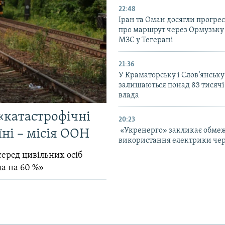
22:48
Іран та Оман досягли прогресу
про маршрут через Ормузьку 
МЗС у Тегерані
21:36
У Краматорську і Слов’янську
залишаються понад 83 тисячі
влада
«катастрофічні
20:23
«Укренерго» закликає обме
їні – місія ООН
використання електрики чер
серед цивільних осіб
ла на 60 %»