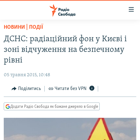
Доступність
посилання
Перейти
НОВИНИ | ПОДІЇ
до
РАДІО СВОБОДА – 70 РОКІВ
ДСНС: радіаційний фон у Києві і
основного
ВСЕ ЗА ДОБУ
матеріалу
зоні відчуження на безпечному
СТАТТІ
Перейти
рівні
до
ВІЙНА
ПОЛІТИКА
основної
05 травня 2015, 10:48
РОСІЙСЬКА «ФІЛЬТРАЦІЯ»
ЕКОНОМІКА
навігації
Перейти
Поділитись
Читати без VPN
ДОНБАС.РЕАЛІЇ
СУСПІЛЬСТВО
до
КРИМ.РЕАЛІЇ
КУЛЬТУРА
пошуку
Додати Радіо Свобода як бажане джерело в Google
ТИ ЯК?
СПОРТ
СХЕМИ
УКРАЇНА
ПРИАЗОВ’Я
СВІТ