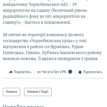
майданчику Чорнобильської АЕС – 59
мікрорентген на годину (безпечний рівень
Усі сайти RFE/RL
радіаційного фону до 140 мікрорентген на
годину)», –йдеться в повідомленні.
28 квітня на території комплексу лісового
господарства «Чорнобильська пуща» у зоні
відчуження в районі сіл Буряківка, Рудня-
Іллінецька, Глинка, Луб’янка Іванківського району
виникла пожежа. Її вдалося ліквідувати 2 травня.
Поділитись
Читати без VPN
Підписатись
Новини
Новини | Події