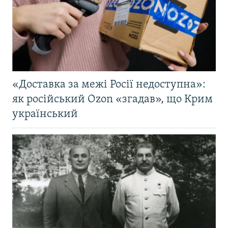
«Доставка за межі Росії недоступна»:
як російський Ozon «згадав», що Крим
український