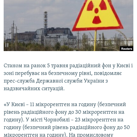
КИТАЙ.ВИКЛИКИ
МУЛЬТИМЕДІА
ФОТО
СПЕЦПРОЄКТИ
ПОДКАСТИ
Станом на ранок 5 травня радіаційний фон у Києві і
КРИМ РЕАЛІЇ
зоні перебуває на безпечному рівні, повідомляє
РУС
прес-служба Державної служби України з
УКР
надзвичайних ситуацій.
КТАТ
«У Києві – 11 мікрорентген на годину (безпечний
рівень радіаційного фону до 30 мікрорентген на
ДОЛУЧАЙСЯ!
годину). У місті Чорнобилі – 23 мікрорентген на
годину (безпечний рівень радіаційного фону до 50
мікрорентген на годину). На промисловому