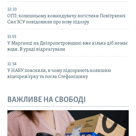
12:33
ОГП: колишньому командувачу логістики Повітряних
Сил ЗСУ повідомили про нову підозру
11:55
У Марганці на Дніпропетровщині вже кілька діб немає
води. В уряді відреагували
11:34
У НАБУ пояснили, в чому підозрюють колишню
віцепрем’єрку та посла Стефанішину
ВАЖЛИВЕ НА СВОБОДІ