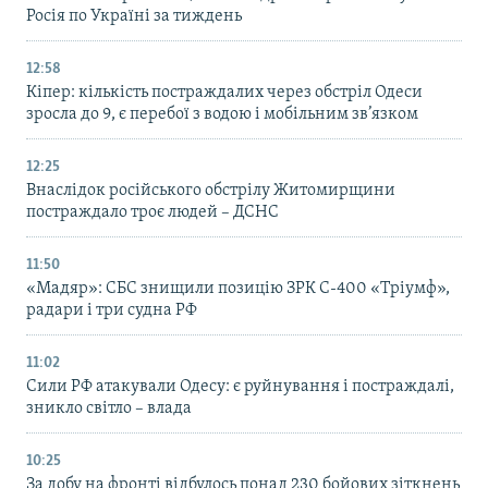
Росія по Україні за тиждень
12:58
Кіпер: кількість постраждалих через обстріл Одеси
зросла до 9, є перебої з водою і мобільним зв’язком
12:25
Внаслідок російського обстрілу Житомирщини
постраждало троє людей – ДСНС
11:50
«Мадяр»: СБС знищили позицію ЗРК С-400 «Тріумф»,
радари і три судна РФ
11:02
Сили РФ атакували Одесу: є руйнування і постраждалі,
зникло світло – влада
10:25
За добу на фронті відбулось понад 230 бойових зіткнень