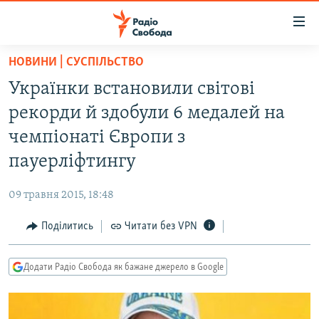
Доступність
посилання
Перейти
НОВИНИ | СУСПІЛЬСТВО
до
РАДІО СВОБОДА – 70 РОКІВ
Українки встановили світові
основного
ВСЕ ЗА ДОБУ
матеріалу
рекорди й здобули 6 медалей на
СТАТТІ
Перейти
чемпіонаті Європи з
до
ВІЙНА
ПОЛІТИКА
пауерліфтингу
основної
РОСІЙСЬКА «ФІЛЬТРАЦІЯ»
ЕКОНОМІКА
навігації
09 травня 2015, 18:48
Перейти
ДОНБАС.РЕАЛІЇ
СУСПІЛЬСТВО
до
Поділитись
Читати без VPN
КРИМ.РЕАЛІЇ
КУЛЬТУРА
пошуку
ТИ ЯК?
СПОРТ
Додати Радіо Свобода як бажане джерело в Google
СХЕМИ
УКРАЇНА
КИТАЙ.ВИКЛИКИ
СВІТ