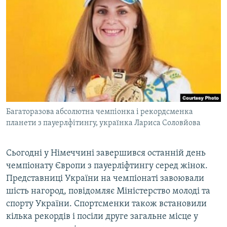
МУЛЬТИМЕДІА
ФОТО
СПЕЦПРОЄКТИ
ПОДКАСТИ
КРИМ РЕАЛІЇ
РУС
Багаторазова абсолютна чемпіонка і рекордсменка
УКР
планети з пауерлфітингу, українка Лариса Соловйова
КТАТ
Сьогодні у Німеччині завершився останній день
чемпіонату Європи з пауерліфтингу серед жінок.
ДОЛУЧАЙСЯ!
Представниці України на чемпіонаті завоювали
шість нагород, повідомляє Міністерство молоді та
спорту України. Спортсменки також встановили
кілька рекордів і посіли друге загальне місце у