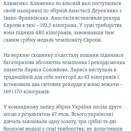
Клименко. Клименко по власній вазі поступилася
своїй напарниці по збірній Анастасії Дерев'янко з
Івано-Франківська. Анастасія встановила рекорд
Європи в тязі − 192,5 кілограма. У сумі триборства
вона підняла 480 кілограмів, завоювавши тим
самим срібну медаль чемпіонату Європи.
На верхню сходинку п'єдесталу пошани піднялася
багаторазова абсолютна чемпіонка і рекордсменка
планети Лариса Соловйова. Лариса виступала в
традиційній для себе категорії до 63 кілограмів і
встановила два світових рекорди в жимі лежачи −
169 і 170 кілограмів.
У командному заліку збірна України посіла друге
місце з результатом 47 очок. Всього українські
дівчата завоювали одну золоту, три срібні та дві
бронзові медалі у сумі триборства, не допустивши