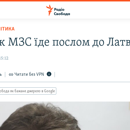
ЛІТИКА
к МЗС їде послом до Латв
15:12
ь
Читати без VPN
обода як бажане джерело в Google