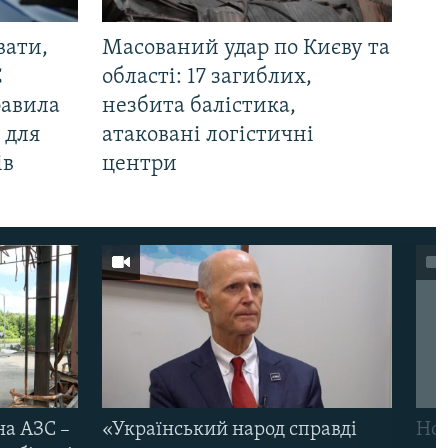
вати,
Масований удар по Києву та
С
області: 17 загиблих,
равила
незбита балістика,
 для
атаковані логістичні
ів
центри
на АЗС –
«Український народ справді
Нов