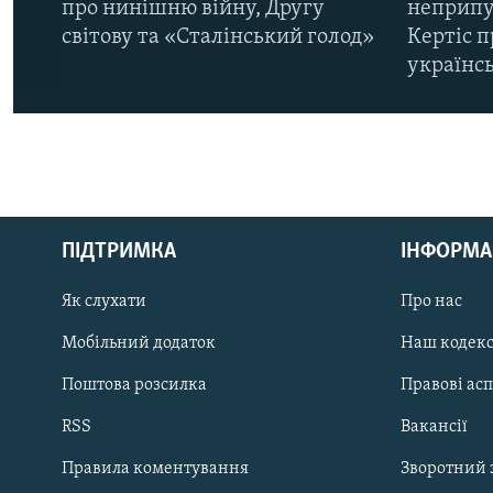
про нинішню війну, Другу
неприпу
світову та «Сталінський голод»
Кертіс п
українс
КРИМ РЕАЛІЇ
РУС
ПІДТРИМКА
ІНФОРМА
УКР
КТАТ
Як слухати
Про нас
Мобільний додаток
Наш кодек
ДОЛУЧАЙСЯ!
Поштова розсилка
Правові ас
RSS
Вакансії
Правила коментування
Зворотний 