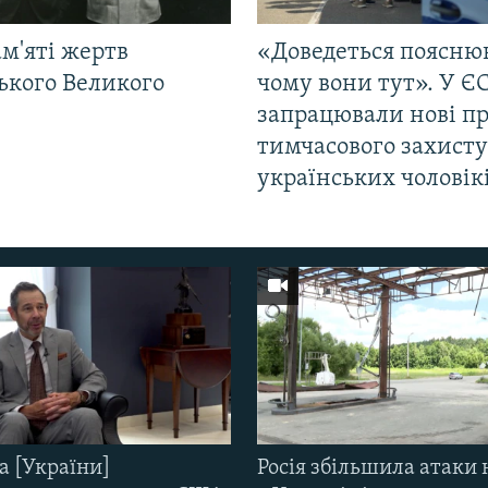
м'яті жертв
«Доведеться поясню
ького Великого
чому вони тут». У Є
запрацювали нові п
тимчасового захисту
українських чоловік
а [України]
Росія збільшила атаки 