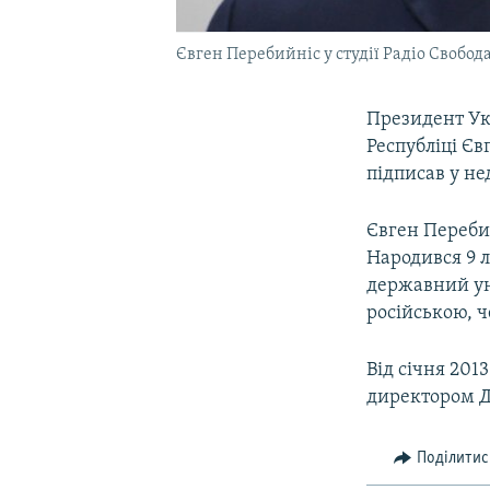
Євген Перебийніс у студії Радіо Свобод
Президент Ук
Республіці Єв
підписав у не
Євген Переби
Народився 9 л
державний уні
російською, 
Від січня 201
директором Д
Поділитис