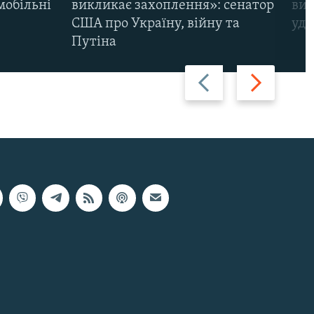
мобільні
викликає захоплення»: сенатор
виж
США про Україну, війну та
уда
Путіна
Назад
Вперед