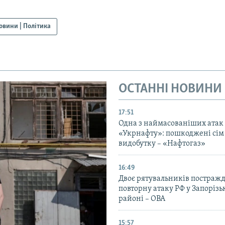
овини | Політика
ОСТАННІ НОВИНИ
17:51
Одна з наймасованіших атак
«Укрнафту»: пошкоджені сім 
видобутку – «Нафтогаз»
16:49
Двоє рятувальників постраж
повторну атаку РФ у Запоріз
районі – ОВА
15:57