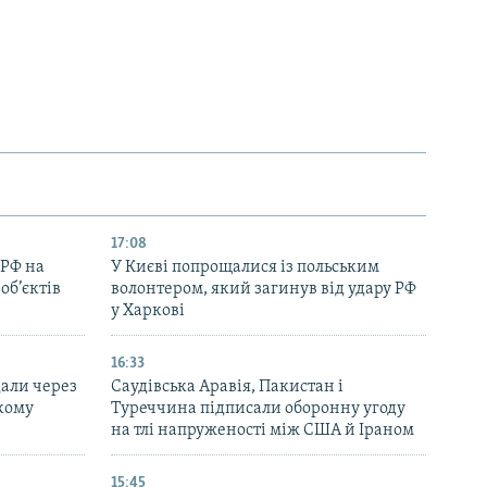
17:08
 РФ на
У Києві попрощалися із польським
об’єктів
волонтером, який загинув від удару РФ
у Харкові
16:33
дали через
Саудівська Аравія, Пакистан і
ькому
Туреччина підписали оборонну угоду
на тлі напруженості між США й Іраном
15:45