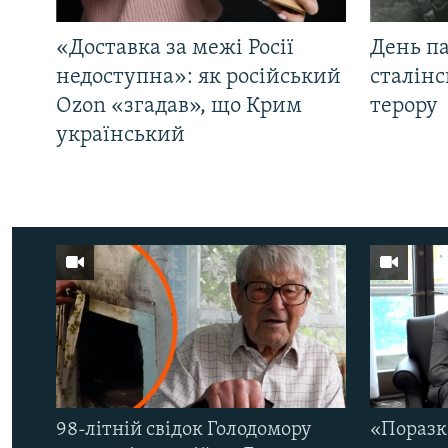
«Доставка за межі Росії
День па
недоступна»: як російський
сталінс
Ozon «згадав», що Крим
терору
український
98-літній свідок Голодомору
«Поразк