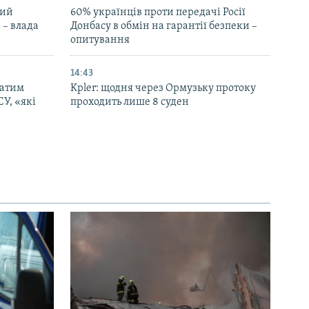
ний
60% українців проти передачі Росії
 – влада
Донбасу в обмін на гарантії безпеки –
опитування
14:43
патим
Kpler: щодня через Ормузьку протоку
СУ, «які
проходить лише 8 суден