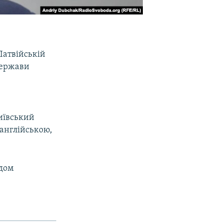
Латвійській
держави
Київський
 англійською,
одом