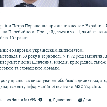
а
раїни Петро Порошенко призначив послом України в 
гена Перебийноса. Про це йдеться в указі, який глава 
ділю, 10 травня.
йніс є кадровим українським дипломатом.
истопада 1968 року в Тернополі. У 1992 році закінчив 
верситет імені Шевченка, володіє, крім рідної, також
чеською та словацькою мовами.
3 року працював виконувачем обов’язків директора, зг
епартаменту інформаційної політики МЗС України.
ь
Читати без VPN
Підписатись
Друк