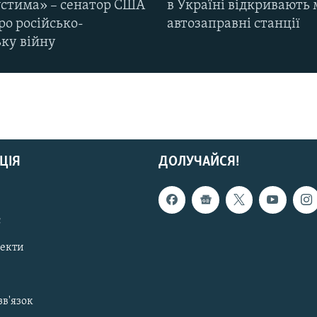
стима» – сенатор США
в Україні відкривають 
ро російсько-
автозаправні станції
ьку війну
ЦІЯ
ДОЛУЧАЙСЯ!
с
пекти
зв'язок