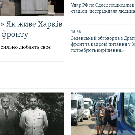
Удар РФ по Одесі: пошкодже
стадіон, постраждала людина
!» Як живе Харків
14:56
д фронту
Зеленський обговорив з Дра
фронт та кадрові питання у З
 сильно люблять своє
потребують вирішення»