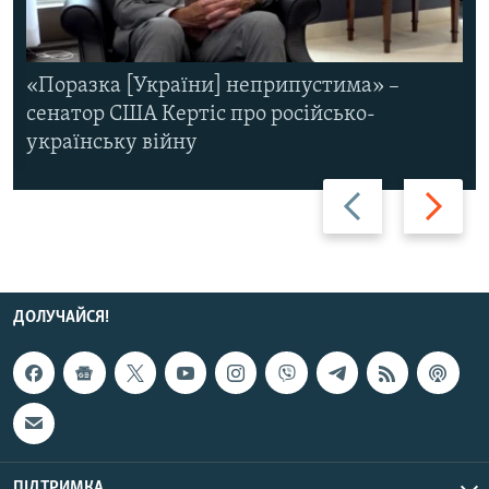
«Поразка [України] неприпустима» –
сенатор США Кертіс про російсько-
українську війну
Назад
Вперед
ДОЛУЧАЙСЯ!
ПІДТРИМКА