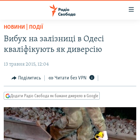
Доступність
посилання
Перейти
НОВИНИ | ПОДІЇ
до
РАДІО СВОБОДА – 70 РОКІВ
Вибух на залізниці в Одесі
основного
ВСЕ ЗА ДОБУ
матеріалу
кваліфікують як диверсію
СТАТТІ
Перейти
до
13 травня 2015, 12:04
ВІЙНА
ПОЛІТИКА
основної
РОСІЙСЬКА «ФІЛЬТРАЦІЯ»
Поділитись
Читати без VPN
ЕКОНОМІКА
навігації
Перейти
ДОНБАС.РЕАЛІЇ
СУСПІЛЬСТВО
до
Додати Радіо Свобода як бажане джерело в Google
КРИМ.РЕАЛІЇ
КУЛЬТУРА
пошуку
ТИ ЯК?
СПОРТ
СХЕМИ
УКРАЇНА
КИТАЙ.ВИКЛИКИ
СВІТ