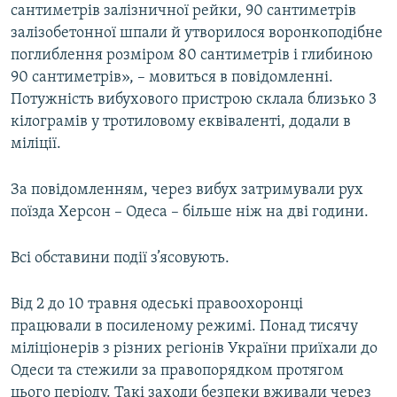
сантиметрів залізничної рейки, 90 сантиметрів
Усі сайти RFE/RL
залізобетонної шпали й утворилося воронкоподібне
поглиблення розміром 80 сантиметрів і глибиною
90 сантиметрів», – мовиться в повідомленні.
Потужність вибухового пристрою склала близько 3
кілограмів у тротиловому еквіваленті, додали в
міліції.
За повідомленням, через вибух затримували рух
поїзда Херсон – Одеса – більше ніж на дві години.
Всі обставини події з’ясовують.
Від 2 до 10 травня одеські правоохоронці
працювали в посиленому режимі. Понад тисячу
міліціонерів з різних регіонів України приїхали до
Одеси та стежили за правопорядком протягом
цього періоду. Такі заходи безпеки вживали через