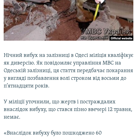
МУЛЬТИМЕДІА
ФОТО
СПЕЦПРОЄКТИ
ПОДКАСТИ
КРИМ РЕАЛІЇ
Нічний вибух на залізниці в Одесі міліція кваліфікує
РУС
як диверсію. Як повідомляє управління МВС на
Одеській залізниці, ця стаття передбачає покарання
УКР
у вигляді позбавлення волі строком від восьми до
КТАТ
п’ятнадцяти років.
ДОЛУЧАЙСЯ!
У міліції уточнили, що жертв і постраждалих
внаслідок вибуху, що стався пізно ввечері 12 травня,
немає.
«Внаслідок вибуху було пошкоджено 60