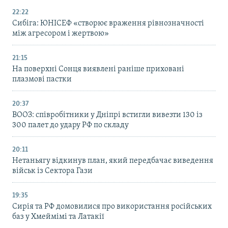
22:22
Сибіга: ЮНІСЕФ «створює враження рівнозначності
між агресором і жертвою»
21:15
На поверхні Сонця виявлені раніше приховані
плазмові пастки
20:37
ВООЗ: співробітники у Дніпрі встигли вивезти 130 із
300 палет до удару РФ по складу
20:11
Нетаньягу відкинув план, який передбачає виведення
військ із Сектора Гази
19:35
Сирія та РФ домовилися про використання російських
баз у Хмеймімі та Латакії