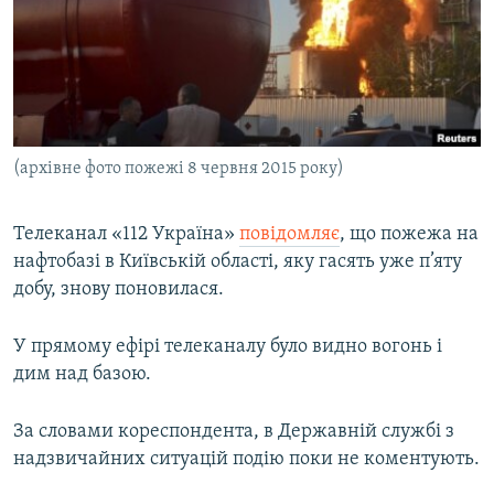
МУЛЬТИМЕДІА
ФОТО
СПЕЦПРОЄКТИ
ПОДКАСТИ
(архівне фото пожежі 8 червня 2015 року)
КРИМ РЕАЛІЇ
РУС
Телеканал «112 Україна»
повідомляє
, що пожежа на
нафтобазі в Київській області, яку гасять уже п’яту
УКР
добу, знову поновилася.
КТАТ
У прямому ефірі телеканалу було видно вогонь і
ДОЛУЧАЙСЯ!
дим над базою.
За словами кореспондента, в Державній службі з
надзвичайних ситуацій подію поки не коментують.