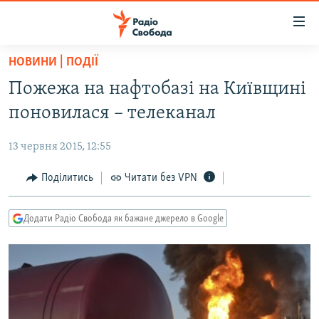
Доступність
посилання
Перейти
НОВИНИ | ПОДІЇ
до
РАДІО СВОБОДА – 70 РОКІВ
Пожежа на нафтобазі на Київщині
основного
ВСЕ ЗА ДОБУ
матеріалу
поновилася – телеканал
СТАТТІ
Перейти
до
13 червня 2015, 12:55
ВІЙНА
ПОЛІТИКА
основної
РОСІЙСЬКА «ФІЛЬТРАЦІЯ»
Поділитись
Читати без VPN
ЕКОНОМІКА
навігації
Перейти
ДОНБАС.РЕАЛІЇ
СУСПІЛЬСТВО
до
Додати Радіо Свобода як бажане джерело в Google
КРИМ.РЕАЛІЇ
КУЛЬТУРА
пошуку
ТИ ЯК?
СПОРТ
СХЕМИ
УКРАЇНА
КИТАЙ.ВИКЛИКИ
СВІТ