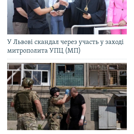
У Львові скандал через участь у заході
митрополита УПЦ (МП)