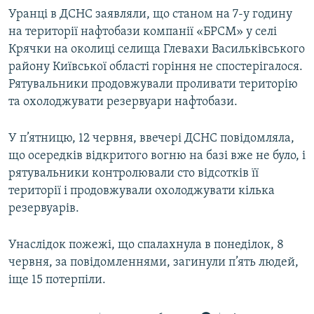
Усі сайти RFE/RL
Уранці в ДСНС заявляли, що станом на 7-у годину
на території нафтобази компанії «БРСМ» у селі
Крячки на околиці селища Глевахи Васильківського
району Київської області горіння не спостерігалося.
Рятувальники продовжували проливати територію
та охолоджувати резервуари нафтобази.
У п’ятницю, 12 червня, ввечері ДСНС повідомляла,
що осередків відкритого вогню на базі вже не було, і
рятувальники контролювали сто відсотків її
території і продовжували охолоджувати кілька
резервуарів.
Унаслідок пожежі, що спалахнула в понеділок, 8
червня, за повідомленнями, загинули п’ять людей,
іще 15 потерпіли.