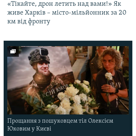
«Тікайте, дрон летить над вами!» Як
живе Харків – місто-мільйонник за 20
км від фронту
Прощання з пошуковцем тіл Олексієм
Юковим у Києві