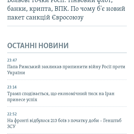
Больові точки Росії: тіньовий флот,
банки, крипта, ВПК. По чому б'є новий
пакет санкцій Євросоюзу
ОСТАННІ НОВИНИ
23:47
Папа Римський закликав припинити війну Росії проти
України
23:14
Трамп сподівається, що економічний тиск на Іран
принесе успіх
22:52
На фронті відбулося 213 боїв з початку доби – Генштаб
ЗСУ