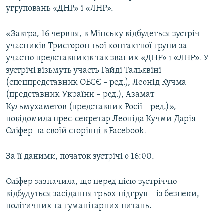
угруповань «ДНР» і «ЛНР».
МУЛЬТИМЕДІА
ФОТО
«Завтра, 16 червня, в Мінську відбудеться зустріч
СПЕЦПРОЄКТИ
учасників Тристоронньої контактної групи за
участю представників так званих «ДНР» і «ЛНР». У
ПОДКАСТИ
зустрічі візьмуть участь Гайді Тальявіні
(спецпредставник ОБСЄ – ред.), Леонід Кучма
КРИМ РЕАЛІЇ
(представник України – ред.), Азамат
РУС
Кульмухаметов (представник Росії – ред.)», –
УКР
повідомила прес-секретар Леоніда Кучми Дарія
Оліфер на своїй сторінці в Facebook.
КТАТ
За її даними, початок зустрічі о 16:00.
ДОЛУЧАЙСЯ!
Оліфер зазначила, що перед цією зустріччю
відбудуться засідання трьох підгруп – із безпеки,
політичних та гуманітарних питань.