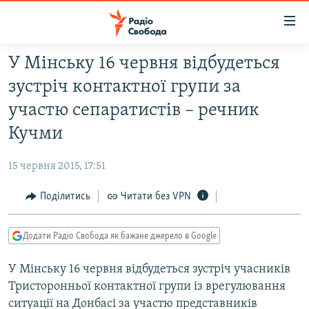
Доступність
посилання
Перейти
У Мінську 16 червня відбудеться
до
РАДІО СВОБОДА – 70 РОКІВ
зустріч контактної групи за
основного
ВСЕ ЗА ДОБУ
матеріалу
участю сепаратистів – речник
СТАТТІ
Перейти
Кучми
до
ВІЙНА
ПОЛІТИКА
основної
15 червня 2015, 17:51
РОСІЙСЬКА «ФІЛЬТРАЦІЯ»
ЕКОНОМІКА
навігації
Перейти
Поділитись
Читати без VPN
ДОНБАС.РЕАЛІЇ
СУСПІЛЬСТВО
до
КРИМ.РЕАЛІЇ
КУЛЬТУРА
пошуку
Додати Радіо Свобода як бажане джерело в Google
ТИ ЯК?
СПОРТ
У Мінську 16 червня відбудеться зустріч учасників
СХЕМИ
УКРАЇНА
Тристоронньої контактної групи із врегулювання
КИТАЙ.ВИКЛИКИ
СВІТ
ситуації на Донбасі за участю представників