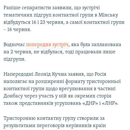
Усі сайти RFE/RL
Раніше сепаратисти заявили, що зустрічі
тематичних підгруп контактної групи в Мінську
відбудуться 16 і 23 червня, а самої контактної групи
– 16 червня.
Водночас
попередня зустріч
, яка була запланована
на 2 червня, не відбулася, тоді працювали лише
підгрупи.
Напередодні Леонід Кучма заявив, що Росія
наполягає на розширенні формату тристоронньої
контактної групи щодо врегулювання в частині
Донбасу через участь у ній як окремих сторін
також представників угруповань «ДНР» і «ЛНР».
Тристоронню контактну групу створили за
результатами переговорів керівників країн