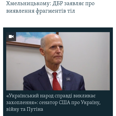
Хмельницькому: ДБР заявляє про
виявлення фрагментів тіл
«Український народ справді викликає
захоплення»: сенатор США про Україну,
війну та Путіна