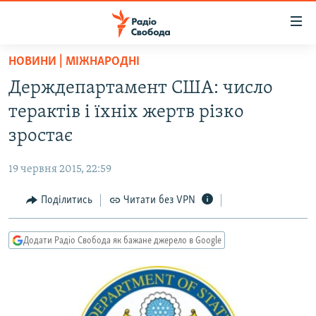
Доступність
посилання
Перейти
НОВИНИ | МІЖНАРОДНІ
до
РАДІО СВОБОДА – 70 РОКІВ
Держдепартамент США: число
основного
ВСЕ ЗА ДОБУ
матеріалу
терактів і їхніх жертв різко
СТАТТІ
Перейти
зростає
до
ВІЙНА
ПОЛІТИКА
основної
19 червня 2015, 22:59
РОСІЙСЬКА «ФІЛЬТРАЦІЯ»
ЕКОНОМІКА
навігації
Перейти
Поділитись
Читати без VPN
ДОНБАС.РЕАЛІЇ
СУСПІЛЬСТВО
до
КРИМ.РЕАЛІЇ
КУЛЬТУРА
пошуку
Додати Радіо Свобода як бажане джерело в Google
ТИ ЯК?
СПОРТ
СХЕМИ
УКРАЇНА
ПРИАЗОВ’Я
СВІТ