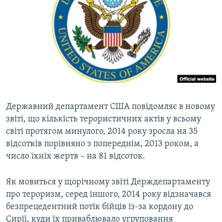
КИТАЙ.ВИКЛИКИ
МУЛЬТИМЕДІА
ФОТО
СПЕЦПРОЄКТИ
ПОДКАСТИ
Державний департамент США повідомляє в новому
КРИМ РЕАЛІЇ
звіті, що кількість терористичних актів у всьому
РУС
світі протягом минулого, 2014 року зросла на 35
УКР
відсотків порівняно з попереднім, 2013 роком, а
КТАТ
число їхніх жертв – на 81 відсоток.
Як мовиться у щорічному звіті Держдепартаменту
ДОЛУЧАЙСЯ!
про тероризм, серед іншого, 2014 року відзначався
безпрецедентний потік бійців із-за кордону до
Сирії, куди їх приваблювало угруповання