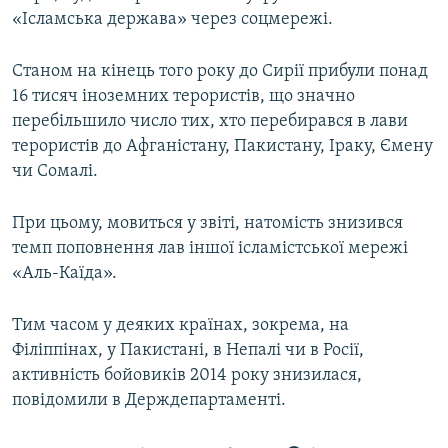
«Ісламська держава» через соцмережі.
Усі сайти RFE/RL
Станом на кінець того року до Сирії прибули понад
16 тисяч іноземних терористів, що значно
перебільшило число тих, хто перебирався в лави
терористів до Афганістану, Пакистану, Іраку, Ємену
чи Сомалі.
При цьому, мовиться у звіті, натомість знизився
темп поповнення лав іншої ісламістської мережі
«Аль-Каїда».
Тим часом у деяких країнах, зокрема, на
Філіппінах, у Пакистані, в Непалі чи в Росії,
активність бойовиків 2014 року знизилася,
повідомили в Держдепартаменті.