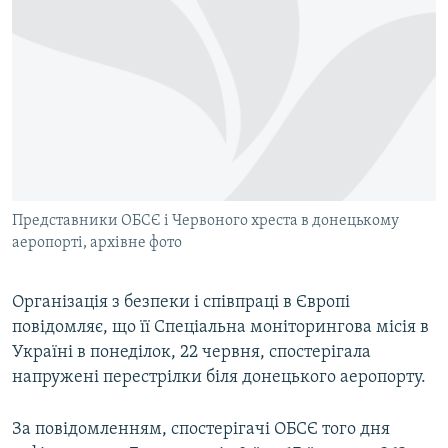
КИТАЙ.ВИКЛИКИ
МУЛЬТИМЕДІА
ФОТО
СПЕЦПРОЄКТИ
ПОДКАСТИ
КРИМ РЕАЛІЇ
Представники ОБСЄ і Червоного хреста в донецькому
РУС
аеропорті, архівне фото
УКР
Організація з безпеки і співпраці в Європі
КТАТ
повідомляє, що її Спеціальна моніторингова місія в
Україні в понеділок, 22 червня, спостерігала
ДОЛУЧАЙСЯ!
напружені перестрілки біля донецького аеропорту.
За повідомленням, спостерігачі ОБСЄ того дня