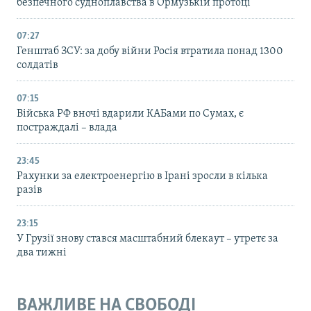
безпечного судноплавства в Ормузькій протоці
07:27
Генштаб ЗСУ: за добу війни Росія втратила понад 1300
солдатів
07:15
Війська РФ вночі вдарили КАБами по Сумах, є
постраждалі – влада
23:45
Рахунки за електроенергію в Ірані зросли в кілька
разів
23:15
У Грузії знову стався масштабний блекаут – утретє за
два тижні
ВАЖЛИВЕ НА СВОБОДІ