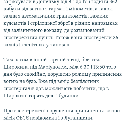
зафіксували в Донецьку від 9-ї до 17-ї години 362
вибухи від вогню з гармат і мінометів, а також
Усі сайти RFE/RL
залпи з автоматичних гранатометів, важких
кулеметів і стрілецької зброї в різних напрямках
від залізничного вокзалу, де розташований
спостережний пункт. Також вони спостерегли 26
залпів із зенітних установок.
Тим часом в іншій гарячій точці, біля села
Широкина під Маріуполем, між 6:30 і 13:50 того
дня було спокійно, порушень режиму припинення
вогню не було. Вже під вечір безпілотник
спостерігачів дав можливість побачити, що в
Широкині горять деякі будинки.
Про спостережені порушення припинення вогню
місія ОБСЄ повідомила і з Луганщини.