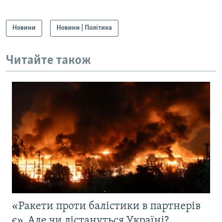
Новини
Новини | Політика
Читайте також
«Ракети проти балістики в партнерів
є». Але чи дістануться Україні?