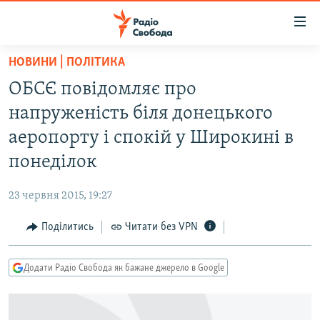
Доступність
посилання
Перейти
НОВИНИ | ПОЛІТИКА
до
РАДІО СВОБОДА – 70 РОКІВ
ОБСЄ повідомляє про
основного
ВСЕ ЗА ДОБУ
матеріалу
напруженість біля донецького
СТАТТІ
Перейти
аеропорту і спокій у Широкині в
до
ВІЙНА
ПОЛІТИКА
понеділок
основної
РОСІЙСЬКА «ФІЛЬТРАЦІЯ»
ЕКОНОМІКА
навігації
23 червня 2015, 19:27
Перейти
ДОНБАС.РЕАЛІЇ
СУСПІЛЬСТВО
до
Поділитись
Читати без VPN
КРИМ.РЕАЛІЇ
КУЛЬТУРА
пошуку
ТИ ЯК?
СПОРТ
Додати Радіо Свобода як бажане джерело в Google
СХЕМИ
УКРАЇНА
ПРИАЗОВ’Я
СВІТ