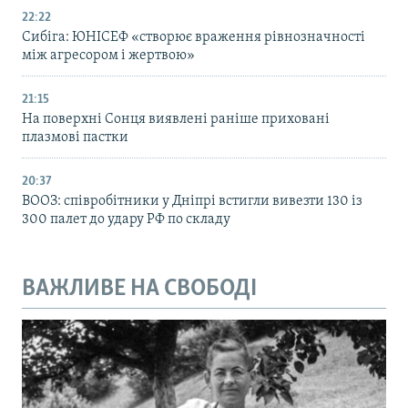
22:22
Сибіга: ЮНІСЕФ «створює враження рівнозначності
між агресором і жертвою»
21:15
На поверхні Сонця виявлені раніше приховані
плазмові пастки
20:37
ВООЗ: співробітники у Дніпрі встигли вивезти 130 із
300 палет до удару РФ по складу
ВАЖЛИВЕ НА СВОБОДІ