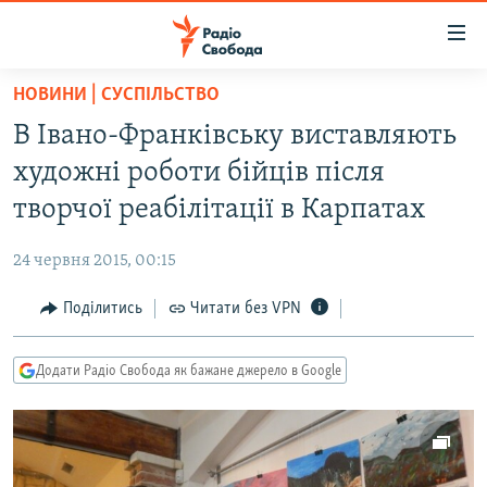
Доступність
посилання
Перейти
НОВИНИ | СУСПІЛЬСТВО
до
РАДІО СВОБОДА – 70 РОКІВ
В Івано-Франківську виставляють
основного
ВСЕ ЗА ДОБУ
матеріалу
художні роботи бійців після
СТАТТІ
Перейти
творчої реабілітації в Карпатах
до
ВІЙНА
ПОЛІТИКА
основної
24 червня 2015, 00:15
РОСІЙСЬКА «ФІЛЬТРАЦІЯ»
ЕКОНОМІКА
навігації
Перейти
Поділитись
Читати без VPN
ДОНБАС.РЕАЛІЇ
СУСПІЛЬСТВО
до
КРИМ.РЕАЛІЇ
КУЛЬТУРА
пошуку
Додати Радіо Свобода як бажане джерело в Google
ТИ ЯК?
СПОРТ
СХЕМИ
УКРАЇНА
КИТАЙ.ВИКЛИКИ
СВІТ