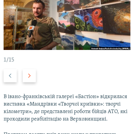
МУЛЬТИМЕДІА
ФОТО
СПЕЦПРОЄКТИ
ПОДКАСТИ
КРИМ РЕАЛІЇ
1/15
РУС
УКР
Назад
Вперед
КТАТ
В івано-франківській галереї «Бастіон» відкрилася
ДОЛУЧАЙСЯ!
виставка «Мандрівки «Творчої криївки»: творчі
кілометри», де представлені роботи бійців АТО, які
проходили реабілітацію на Верховинщині.