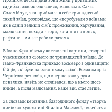
Протягом десяти днів вони жили у приватних
Усі сайти RFE/RL
садибах, оздоровлювалися, малювали. Ольга
Соломійчук, яка приймала в себе тринадцятий
такий заїзд, розповідає, що «перебували з воїнами
як в одній великій сім’ї: проживання, харчування,
малювання, походи в гори, катання на конях,
рафтинг – ми все робили разом».
В Івано-Франківську виставлені картини, створені
учасниками з сьомого по тринадцятий заїзди. До
Івано-Франківська приїхало восьмеро з одинадцяти
бійців, які були на останньому заїзді. Володимир із
Чернігова розповів, що вперше взяв у руки
пензлика, навіть не сподівався, що а нього щось
вийде, а після малювання, каже він, стає легше.
За словами керівника благодійного фонду «Творча
криївка» художниці Віталіни Маслової, творчість є