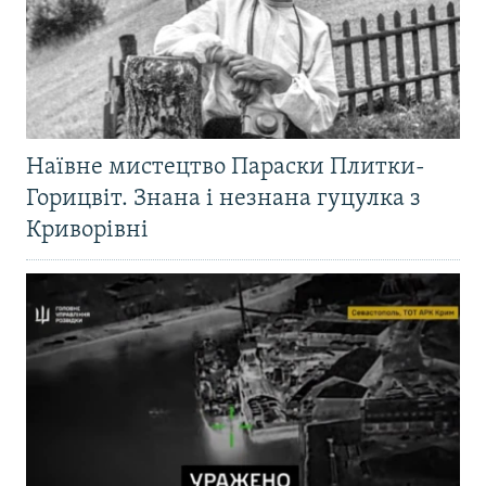
Наївне мистецтво Параски Плитки-
Горицвіт. Знана і незнана гуцулка з
Криворівні