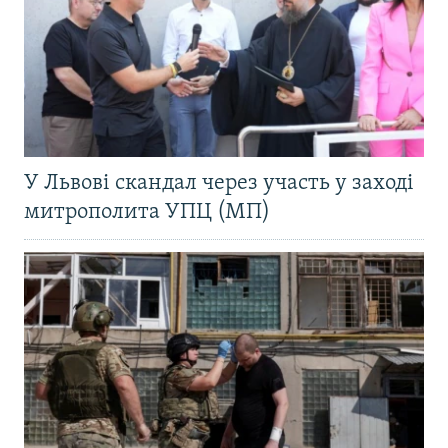
У Львові скандал через участь у заході
митрополита УПЦ (МП)