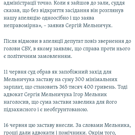
адміністрації точно. Коли я зайшов до зали, суддя
Усі сайти RFE/RL
сказав, що без відкриття засідання він розглянув
нашу апеляцію одноосібно і що заява
неправомірна», – заявив Сергій Мельничук.
Після відмови в апеляції депутат повіз звернення до
голови СБУ, в якому заявляє, що справа проти нього
є політичним замовленням.
11 червня суд обрав як запобіжний захід для
Мельничука заставу на суму 300 мінімальних
зарплат, що становить 365 тисяч 400 гривень. Тоді
адвокат Сергія Мельничука Ігор Мельник
наголосив, що сума застави завелика для його
підзахисного і є необґрунтованою.
16 червня цю заставу внесли. За словами Мельника,
гроші дали адвокати і помічники. Окрім того,