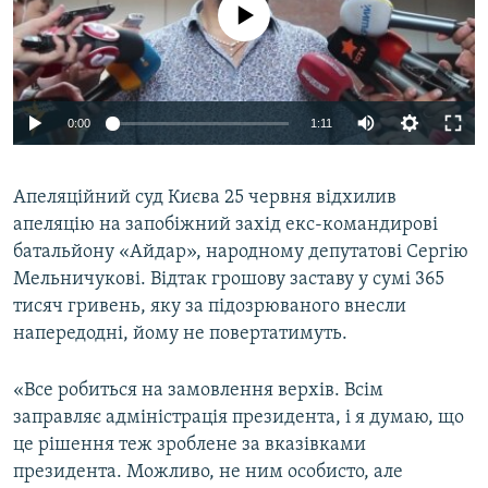
No media source currently available
МУЛЬТИМЕДІА
ФОТО
СПЕЦПРОЄКТИ
0:00
1:11
ПОДКАСТИ
КРИМ РЕАЛІЇ
Апеляційний суд Києва 25 червня відхилив
РУС
апеляцію на запобіжний захід екс-командирові
батальйону «Айдар», народному депутатові Сергію
УКР
Мельничукові. Відтак грошову заставу у сумі 365
КТАТ
тисяч гривень, яку за підозрюваного внесли
напередодні, йому не повертатимуть.
ДОЛУЧАЙСЯ!
«Все робиться на замовлення верхів. Всім
заправляє адміністрація президента, і я думаю, що
це рішення теж зроблене за вказівками
президента. Можливо, не ним особисто, але