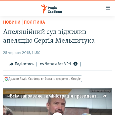
Доступність
посилання
Перейти
НОВИНИ | ПОЛІТИКА
до
РАДІО СВОБОДА – 70 РОКІВ
Апеляційний суд відхилив
основного
ВСЕ ЗА ДОБУ
матеріалу
апеляцію Сергія Мельничука
СТАТТІ
Перейти
до
25 червня 2015, 11:50
ВІЙНА
ПОЛІТИКА
основної
РОСІЙСЬКА «ФІЛЬТРАЦІЯ»
Поділитись
Читати без VPN
ЕКОНОМІКА
навігації
Перейти
ДОНБАС.РЕАЛІЇ
СУСПІЛЬСТВО
до
Додати Радіо Свобода як бажане джерело в Google
КРИМ.РЕАЛІЇ
КУЛЬТУРА
пошуку
ТИ ЯК?
СПОРТ
«Всім заправляє адміністрація президента» – Сергій Мельничук під Апеляційним судом Києва
СХЕМИ
УКРАЇНА
КИТАЙ.ВИКЛИКИ
СВІТ