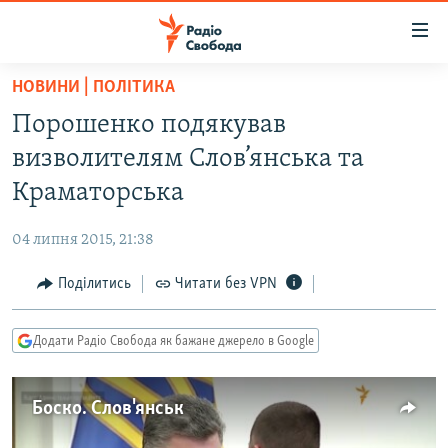
Доступність
посилання
Перейти
НОВИНИ | ПОЛІТИКА
до
РАДІО СВОБОДА – 70 РОКІВ
Порошенко подякував
основного
ВСЕ ЗА ДОБУ
матеріалу
визволителям Слов’янська та
СТАТТІ
Перейти
Краматорська
до
ВІЙНА
ПОЛІТИКА
основної
04 липня 2015, 21:38
РОСІЙСЬКА «ФІЛЬТРАЦІЯ»
ЕКОНОМІКА
навігації
Перейти
Поділитись
Читати без VPN
ДОНБАС.РЕАЛІЇ
СУСПІЛЬСТВО
до
КРИМ.РЕАЛІЇ
КУЛЬТУРА
пошуку
Додати Радіо Свобода як бажане джерело в Google
ТИ ЯК?
СПОРТ
СХЕМИ
УКРАЇНА
Боско. Слов'янськ
КИТАЙ.ВИКЛИКИ
СВІТ