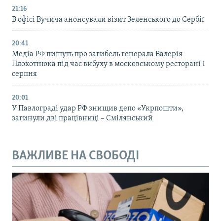
21:16
В офісі Вучича анонсували візит Зеленського до Сербії
20:41
Медіа РФ пишуть про загибель генерала Валерія
Плохотнюка під час вибуху в московському ресторані 1
серпня
20:01
У Павлограді удар РФ знищив депо «Укрпошти»,
загинули дві працівниці – Смілянський
ВАЖЛИВЕ НА СВОБОДІ