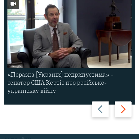
«Поразка [України] неприпустима» –
сенатор США Кертіс про російсько-
українську війну
Назад
Вперед