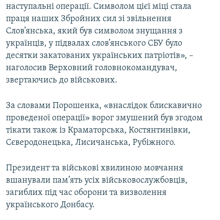
наступальні операції. Символом цієї міці стала
Усі сайти RFE/RL
праця наших Збройних сил зі звільнення
Слов’янська, який був символом знущання з
українців, у підвалах слов’янського СБУ було
десятки закатованих українських патріотів», –
наголосив Верховний головнокомандувач,
звертаючись до військових.
За словами Порошенка, «внаслідок блискавично
проведеної операції» ворог змушений був згодом
тікати також із Краматорська, Костянтинівки,
Сєверодонецька, Лисичанська, Рубіжного.
Президент та військові хвилиною мовчання
вшанували пам’ять усіх військовослужбовців,
загиблих під час оборони та визволення
українського Донбасу.