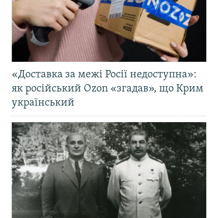
«Доставка за межі Росії недоступна»:
як російський Ozon «згадав», що Крим
український