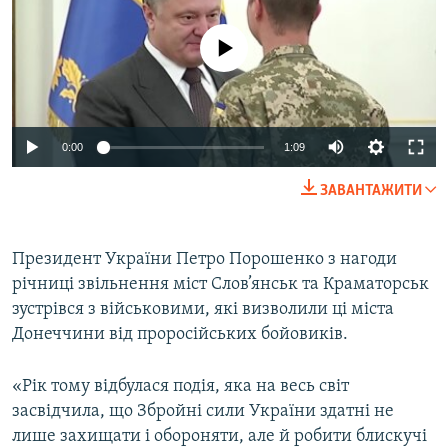
МУЛЬТИМЕДІА
No media source currently available
ФОТО
СПЕЦПРОЄКТИ
ПОДКАСТИ
0:00
1:09
КРИМ РЕАЛІЇ
ЗАВАНТАЖИТИ
РУС
УКР
Президент України Петро Порошенко з нагоди
КТАТ
річниці звільнення міст Слов’янськ та Краматорськ
зустрівся з військовими, які визволили ці міста
ДОЛУЧАЙСЯ!
Донеччини від проросійських бойовиків.
«Рік тому відбулася подія, яка на весь світ
засвідчила, що Збройні сили України здатні не
лише захищати і обороняти, але й робити блискучі