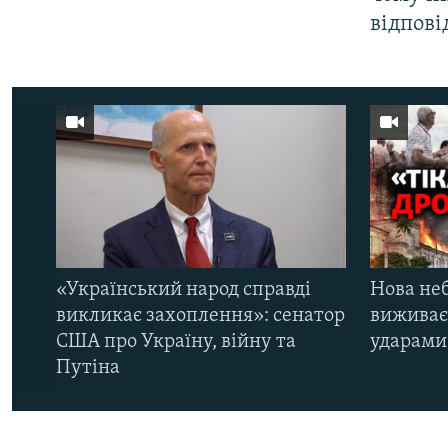
відпові
«Український народ справді
Нова неб
викликає захоплення»: сенатор
виживає
США про Україну, війну та
ударами 
Путіна