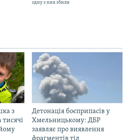
одну з них збили
шка з
Детонація боєприпасів у
 тисячі
Хмельницькому: ДБР
 йому
заявляє про виявлення
фрагментів тіл