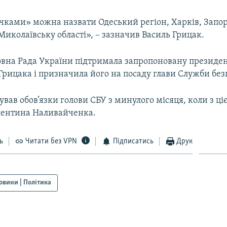
чками» можна назвати Одеський регіон, Харків, Запо
Миколаївську області», – зазначив Василь Грицак.
овна Рада України підтримала запропоновану президе
Грицака і призначила його на посаду глави Служби без
вав обов’язки голови СБУ з минулого місяця, коли з ці
лентина Наливайченка.
ь
Читати без VPN
Підписатись
Друк
овини | Політика