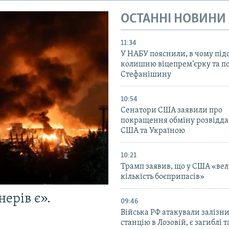
ОСТАННІ НОВИНИ
11:34
У НАБУ пояснили, в чому пі
колишню віцепрем’єрку та п
Стефанішину
10:54
Сенатори США заявили про
покращення обміну розвідд
США та Україною
10:21
Трамп заявив, що у США «ве
кількість боєприпасів»
ерів є».
09:46
Війська РФ атакували залізн
станцію в Лозовій, є загиблі 