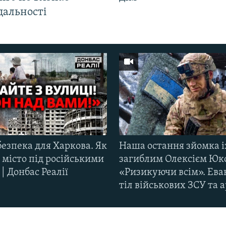
дальності
езпека для Харкова. Як
Наша остання зйомка і
 місто під російськими
загиблим Олексієм Юк
| Донбас Реалії
«Ризикуючи всім». Ева
тіл військових ЗСУ та а