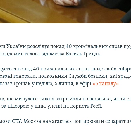
ки України розслідує понад 40 кримінальних справ що
повідомив голова відомства Василь Грицак.
дується понад 40 кримінальних справ щодо своїх співр
овані генерали, полковники Служби безпеки, які зрад
казав Грицак у неділю, 5 липня, в ефірі
«5 каналу»
.
ав, що минулого тижня затримали полковника, який с
 за підозрою у шпигунстві на користь Росії.
олови СБУ, Москва намагається поширювати сепаратиз