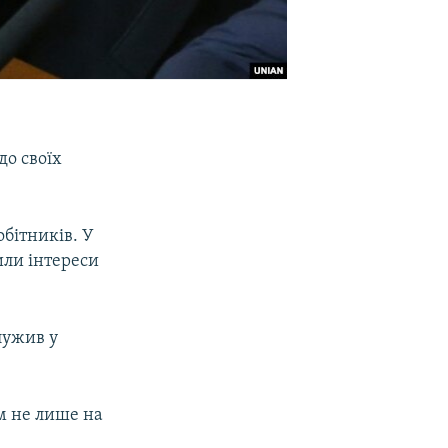
до своїх
обітників. У
или інтереси
лужив у
м не лише на