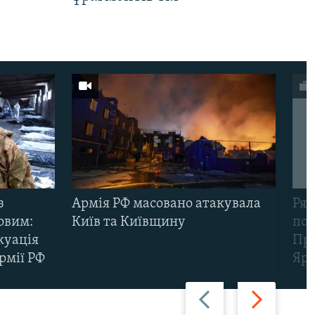
з
Армія РФ масовано атакувала
Рят
овим:
Київ та Київщину
пов
куація
Про
рмії РФ
Яр
Назад
Вперед