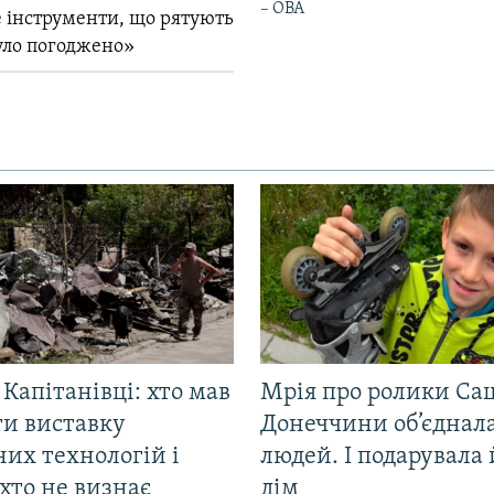
– ОВА
 інструменти, що рятують
уло погоджено»
 Капітанівці: хто мав
Мрія про ролики Са
ти виставку
Донеччини об’єднала
их технологій і
людей. І подарувала
хто не визнає
дім