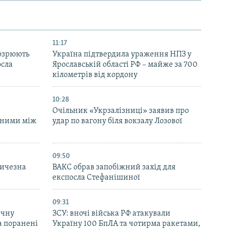
11:17
дозрюють
Україна підтвердила ураження НПЗ у
осла
Ярославській області РФ – майже за 700
кілометрів від кордону
10:28
Очільник «Укрзалізниці» заявив про
аними між
удар по вагону біля вокзалу Лозової
09:50
личезна
ВАКС обрав запобіжний захід для
експосла Стефанішиної
09:31
ичну
ЗСУ: вночі війська РФ атакували
та поранені
Україну 100 БпЛА та чотирма ракетами,