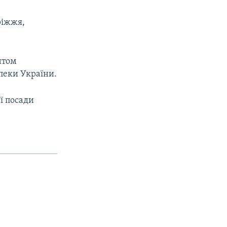
ріжжя,
нтом
пеки України.
єї посади