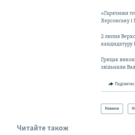
«Гарячими то
Херсонську і 
2 липня Верх
кандидатуру 
Грицак викону
звільнили Ва
Поділитис
Новини
Н
Читайте також