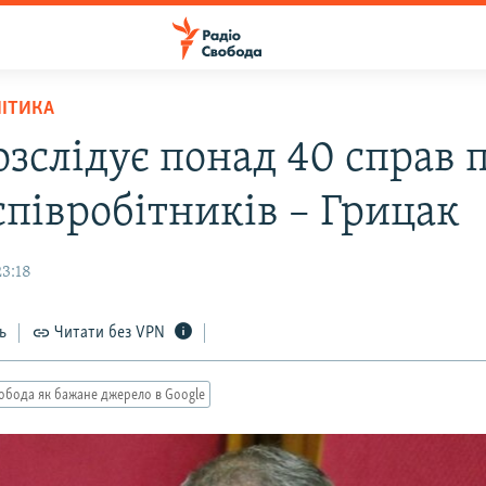
ЛІТИКА
озслідує понад 40 справ 
співробітників – Грицак
23:18
ь
Читати без VPN
обода як бажане джерело в Google