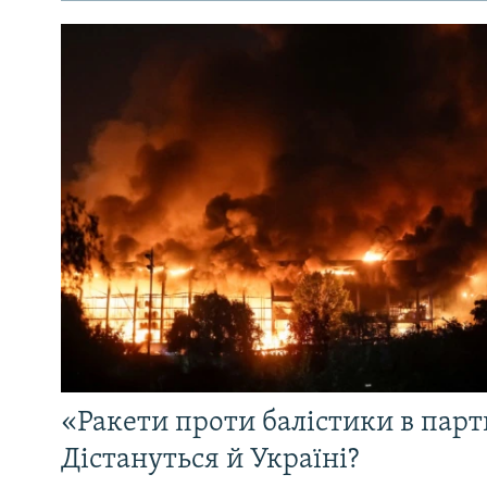
«Ракети проти балістики в партн
Дістануться й Україні?