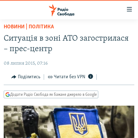
Доступність
посилання
Перейти
НОВИНИ | ПОЛІТИКА
до
РАДІО СВОБОДА – 70 РОКІВ
Ситуація в зоні АТО загострилася
основного
ВСЕ ЗА ДОБУ
матеріалу
– прес-центр
СТАТТІ
Перейти
до
08 липня 2015, 07:16
ВІЙНА
ПОЛІТИКА
основної
РОСІЙСЬКА «ФІЛЬТРАЦІЯ»
Поділитись
Читати без VPN
ЕКОНОМІКА
навігації
Перейти
ДОНБАС.РЕАЛІЇ
СУСПІЛЬСТВО
до
Додати Радіо Свобода як бажане джерело в Google
КРИМ.РЕАЛІЇ
КУЛЬТУРА
пошуку
ТИ ЯК?
СПОРТ
СХЕМИ
УКРАЇНА
КИТАЙ.ВИКЛИКИ
СВІТ