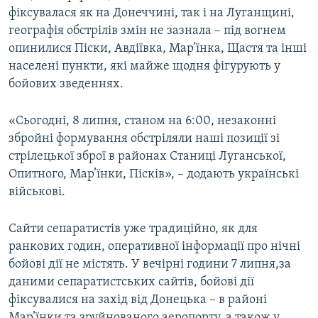
фіксувалася як на Донеччині, так і на Луганщині,
Усі сайти RFE/RL
географія обстрілів змін не зазнала – під вогнем
опинилися Піски, Авдіївка, Мар’їнка, Щастя та інші
населені пункти, які майже щодня фігурують у
бойових зведеннях.
«Сьогодні, 8 липня, станом на 6:00, незаконні
збройні формування обстріляли наші позиції зі
стрілецької зброї в районах Станиці Луганської,
Опитного, Мар’їнки, Пісків», – додають українські
військові.
Сайти сепаратистів уже традиційно, як для
ранкових годин, оперативної інформації про нічні
бойові дії не містять. У вечірні години 7 липня,за
даними сепаратистських сайтів, бойові дії
фіксувалися на захід від Донецька – в районі
Мар’їнки та зруйнованого аеропорту, а також у