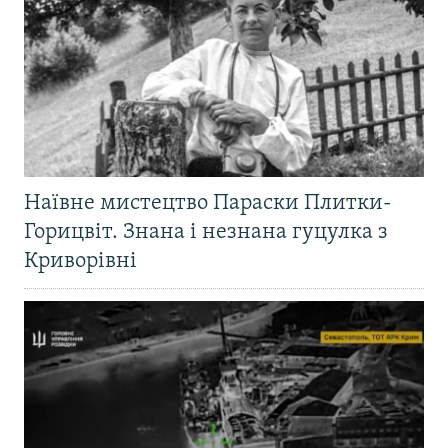
Наївне мистецтво Параски Плитки-
Горицвіт. Знана і незнана гуцулка з
Криворівні