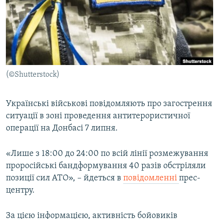
МУЛЬТИМЕДІА
ФОТО
СПЕЦПРОЄКТИ
ПОДКАСТИ
(©Shutterstock)
КРИМ РЕАЛІЇ
РУС
Українські військові повідомляють про загострення
ситуації в зоні проведення антитерористичної
УКР
операції на Донбасі 7 липня.
КТАТ
«Лише з 18:00 до 24:00 по всій лінії розмежування
ДОЛУЧАЙСЯ!
проросійські бандформування 40 разів обстріляли
позиції сил АТО», – йдеться в
повідомленні
прес-
центру.
За цією інформацією, активність бойовиків