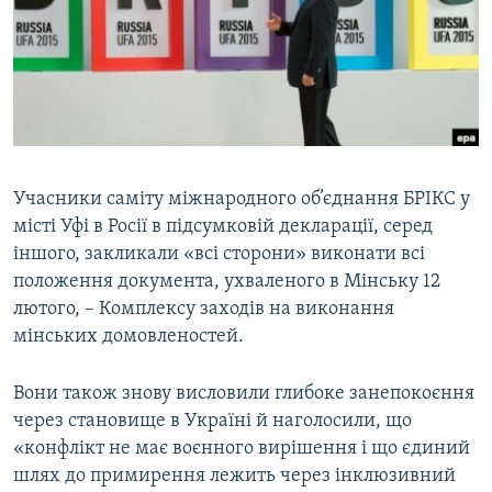
МУЛЬТИМЕДІА
ФОТО
СПЕЦПРОЄКТИ
ПОДКАСТИ
КРИМ РЕАЛІЇ
Учасники саміту міжнародного об’єднання БРІКС у
РУС
місті Уфі в Росії в підсумковій декларації, серед
іншого, закликали «всі сторони» виконати всі
УКР
положення документа, ухваленого в Мінську 12
КТАТ
лютого, – Комплексу заходів на виконання
мінських домовленостей.
ДОЛУЧАЙСЯ!
Вони також знову висловили глибоке занепокоєння
через становище в Україні й наголосили, що
«конфлікт не має воєнного вирішення і що єдиний
шлях до примирення лежить через інклюзивний