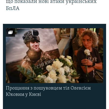
що показали нові атаки українських
БпЛА
Прощання з пошуковцем тіл Олексієм
Юковим у Києві