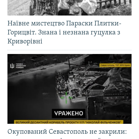
Наївне мистецтво Параски Плитки-
Горицвіт. Знана і незнана гуцулка з
Криворівні
Окупований Севастополь не закрили: