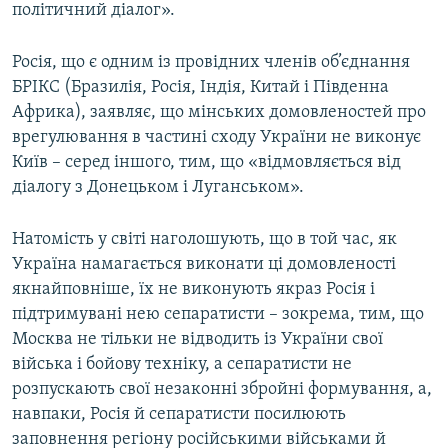
політичний діалог».
Усі сайти RFE/RL
Росія, що є одним із провідних членів об’єднання
БРІКС (Бразилія, Росія, Індія, Китай і Південна
Африка), заявляє, що мінських домовленостей про
врегулювання в частині сходу України не виконує
Київ – серед іншого, тим, що «відмовляється від
діалогу з Донецьком і Луганськом».
Натомість у світі наголошують, що в той час, як
Україна намагається виконати ці домовленості
якнайповніше, їх не виконують якраз Росія і
підтримувані нею сепаратисти – зокрема, тим, що
Москва не тільки не відводить із України свої
війська і бойову техніку, а сепаратисти не
розпускають свої незаконні збройні формування, а,
навпаки, Росія й сепаратисти посилюють
заповнення регіону російськими військами й