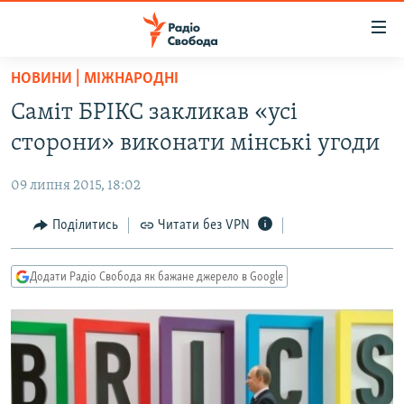
Доступність
посилання
Перейти
НОВИНИ | МІЖНАРОДНІ
до
РАДІО СВОБОДА – 70 РОКІВ
Саміт БРІКС закликав «усі
основного
ВСЕ ЗА ДОБУ
матеріалу
сторони» виконати мінські угоди
СТАТТІ
Перейти
до
09 липня 2015, 18:02
ВІЙНА
ПОЛІТИКА
основної
РОСІЙСЬКА «ФІЛЬТРАЦІЯ»
Поділитись
Читати без VPN
ЕКОНОМІКА
навігації
Перейти
ДОНБАС.РЕАЛІЇ
СУСПІЛЬСТВО
до
Додати Радіо Свобода як бажане джерело в Google
КРИМ.РЕАЛІЇ
КУЛЬТУРА
пошуку
ТИ ЯК?
СПОРТ
СХЕМИ
УКРАЇНА
КИТАЙ.ВИКЛИКИ
СВІТ