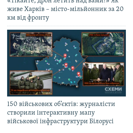
«Тікайте, дрон летить над вами!» Як
живе Харків – місто-мільйонник за 20
км від фронту
150 військових об’єктів: журналісти
створили інтерактивну мапу
військової інфраструктури Білорусі