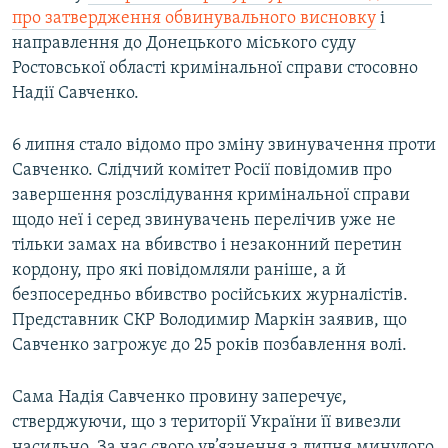
про затвердження обвинувального висновку
і
Усі сайти RFE/RL
направлення до Донецького міського суду
Ростовської області кримінальної справи стосовно
Надії Савченко.
6 липня стало відомо про зміну звинувачення проти
Савченко. Слідчий комітет Росії повідомив про
завершення розслідування кримінальної справи
щодо неї і серед звинувачень перелічив уже не
тільки замах на вбивство і незаконний перетин
кордону, про які повідомляли раніше, а й
безпосередньо вбивство російських журналістів.
Представник СКР Володимир Маркін заявив, що
Савченко загрожує до 25 років позбавлення волі.
Сама Надія Савченко провину заперечує,
стверджуючи, що з території України її вивезли
насильно. За час свого ув’язнення з липня минулого