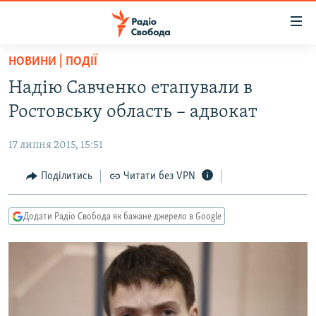
Доступність
посилання
Перейти
НОВИНИ | ПОДІЇ
до
РАДІО СВОБОДА – 70 РОКІВ
Надію Савченко етапували в
основного
ВСЕ ЗА ДОБУ
матеріалу
Ростовську область – адвокат
СТАТТІ
Перейти
до
17 липня 2015, 15:51
ВІЙНА
ПОЛІТИКА
основної
РОСІЙСЬКА «ФІЛЬТРАЦІЯ»
Поділитись
Читати без VPN
ЕКОНОМІКА
навігації
Перейти
ДОНБАС.РЕАЛІЇ
СУСПІЛЬСТВО
до
Додати Радіо Свобода як бажане джерело в Google
КРИМ.РЕАЛІЇ
КУЛЬТУРА
пошуку
ТИ ЯК?
СПОРТ
СХЕМИ
УКРАЇНА
КИТАЙ.ВИКЛИКИ
СВІТ