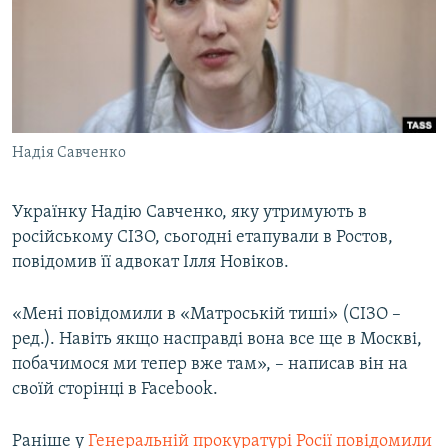
МУЛЬТИМЕДІА
ФОТО
СПЕЦПРОЄКТИ
ПОДКАСТИ
Надія Савченко
КРИМ РЕАЛІЇ
РУС
Українку Надію Савченко, яку утримують в
російському СІЗО, сьогодні етапували в Ростов,
УКР
повідомив її адвокат Ілля Новіков.
КТАТ
«Мені повідомили в «Матроській тиші» (СІЗО –
ДОЛУЧАЙСЯ!
ред.). Навіть якщо насправді вона все ще в Москві,
побачимося ми тепер вже там», – написав він на
своїй сторінці в Facebook.
Раніше у
Генеральній прокуратурі Росії повідомили