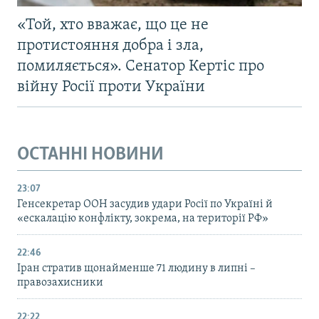
«Той, хто вважає, що це не
протистояння добра і зла,
помиляється». Сенатор Кертіс про
війну Росії проти України
ОСТАННІ НОВИНИ
23:07
Генсекретар ООН засудив удари Росії по Україні й
«ескалацію конфлікту, зокрема, на території РФ»
22:46
Іран стратив щонайменше 71 людину в липні –
правозахисники
22:22