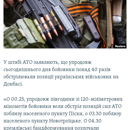
МУЛЬТИМЕДІА
ФОТО
СПЕЦПРОЄКТИ
ПОДКАСТИ
КРИМ РЕАЛІЇ
РУС
У штабі АТО заявляють, що упродовж
сьогоднішнього дня бойовики понад 40 разів
УКР
обстрілювали позиції українських військових на
КТАТ
Донбасі.
ДОЛУЧАЙСЯ!
«О 00.25, упродовж півгодини зі 120-міліметрових
мінометів бойовики вели обстріл позицій сил АТО
поблизу населеного пункту Піски, о 03.30 поблизу
населеного пункту Новотроїцьке. О 04.30
кремлівські бандформування розпочали