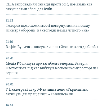
США запровадили санкції проти осіб, пов’язаних із
закупівлями зброї для Куби
21:52
Федоров щодо можливості повернутися на посаду
міністра оборони: на сьогодні немає чіткого «ні»
21:16
В офісі Вучича анонсували візит Зеленського до Сербії
20:41
Медіа РФ пишуть про загибель генерала Валерія
Плохотнюка під час вибуху в московському ресторані 1
серпня
20:01
У Павлограді удар РФ знищив депо «Укрпошти»,
загинули дві працівниці – Смілянський
19:29