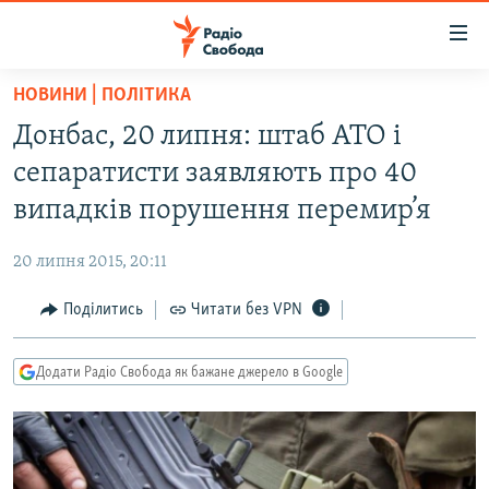
Доступність
посилання
Перейти
НОВИНИ | ПОЛІТИКА
до
РАДІО СВОБОДА – 70 РОКІВ
Донбас, 20 липня: штаб АТО і
основного
ВСЕ ЗА ДОБУ
матеріалу
сепаратисти заявляють про 40
СТАТТІ
Перейти
випадків порушення перемир’я
до
ВІЙНА
ПОЛІТИКА
основної
20 липня 2015, 20:11
РОСІЙСЬКА «ФІЛЬТРАЦІЯ»
ЕКОНОМІКА
навігації
Перейти
Поділитись
Читати без VPN
ДОНБАС.РЕАЛІЇ
СУСПІЛЬСТВО
до
КРИМ.РЕАЛІЇ
КУЛЬТУРА
пошуку
Додати Радіо Свобода як бажане джерело в Google
ТИ ЯК?
СПОРТ
СХЕМИ
УКРАЇНА
КИТАЙ.ВИКЛИКИ
СВІТ