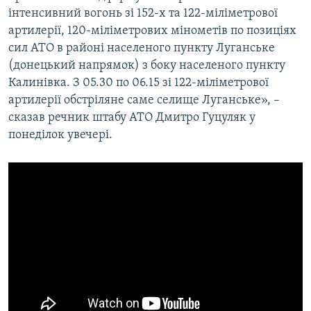
інтенсивний вогонь зі 152-х та 122-міліметрової
Усі сайти RFE/RL
артилерії, 120-міліметрових мінометів по позиціях
сил АТО в районі населеного пункту Луганське
(донецький напрямок) з боку населеного пункту
Калинівка. З 05.30 по 06.15 зі 122-міліметрової
артилерії обстріляне саме селище Луганське», –
сказав речник штабу АТО Дмитро Гуцуляк у
понеділок увечері.