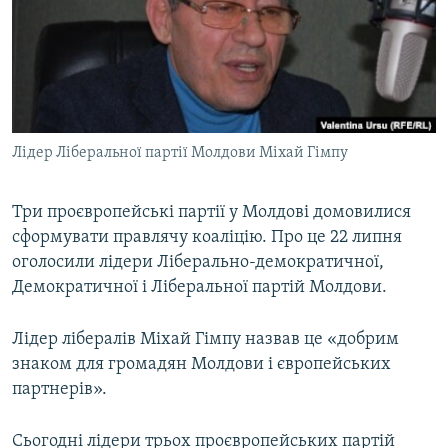
МУЛЬТИМЕДІА
ФОТО
СПЕЦПРОЄКТИ
ПОДКАСТИ
Лідер Ліберальної партії Молдови Міхай Гімпу
КРИМ РЕАЛІЇ
РУС
Три проєвропейські партії у Молдові домовилися
сформувати правлячу коаліцію. Про це 22 липня
УКР
оголосили лідери Ліберально-демократичної,
КТАТ
Демократичної і Ліберальної партій Молдови.
ДОЛУЧАЙСЯ!
Лідер лібералів Міхай Гімпу назвав це «добрим
знаком для громадян Молдови і європейських
партнерів».
Сьогодні лідери трьох проєвропейських партій