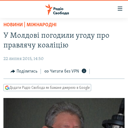
Доступність
посилання
Перейти
НОВИНИ | МІЖНАРОДНІ
до
РАДІО СВОБОДА – 70 РОКІВ
У Молдові погодили угоду про
основного
ВСЕ ЗА ДОБУ
матеріалу
правлячу коаліцію
СТАТТІ
Перейти
до
22 липня 2015, 14:50
ВІЙНА
ПОЛІТИКА
основної
РОСІЙСЬКА «ФІЛЬТРАЦІЯ»
Поділитись
Читати без VPN
ЕКОНОМІКА
навігації
Перейти
ДОНБАС.РЕАЛІЇ
СУСПІЛЬСТВО
до
Додати Радіо Свобода як бажане джерело в Google
КРИМ.РЕАЛІЇ
КУЛЬТУРА
пошуку
ТИ ЯК?
СПОРТ
СХЕМИ
УКРАЇНА
КИТАЙ.ВИКЛИКИ
СВІТ