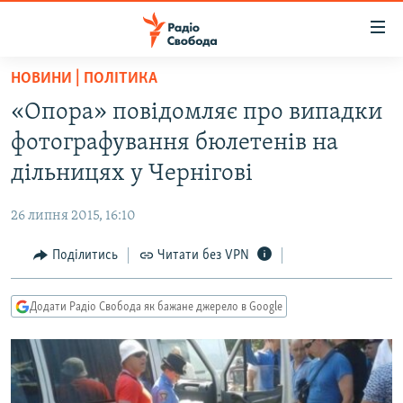
Доступність
посилання
Перейти
НОВИНИ | ПОЛІТИКА
до
РАДІО СВОБОДА – 70 РОКІВ
«Опора» повідомляє про випадки
основного
ВСЕ ЗА ДОБУ
матеріалу
фотографування бюлетенів на
СТАТТІ
Перейти
дільницях у Чернігові
до
ВІЙНА
ПОЛІТИКА
основної
26 липня 2015, 16:10
РОСІЙСЬКА «ФІЛЬТРАЦІЯ»
ЕКОНОМІКА
навігації
Перейти
Поділитись
Читати без VPN
ДОНБАС.РЕАЛІЇ
СУСПІЛЬСТВО
до
КРИМ.РЕАЛІЇ
КУЛЬТУРА
пошуку
Додати Радіо Свобода як бажане джерело в Google
ТИ ЯК?
СПОРТ
СХЕМИ
УКРАЇНА
КИТАЙ.ВИКЛИКИ
СВІТ