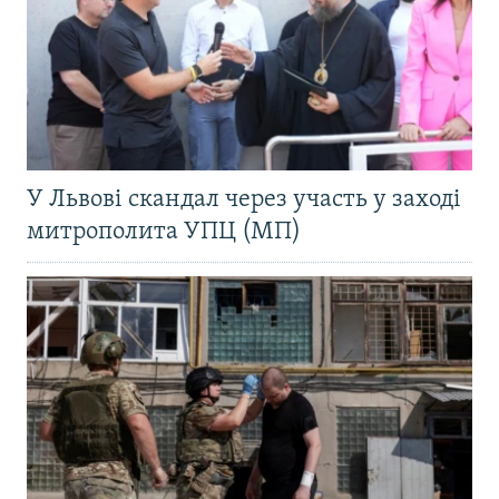
У Львові скандал через участь у заході
митрополита УПЦ (МП)