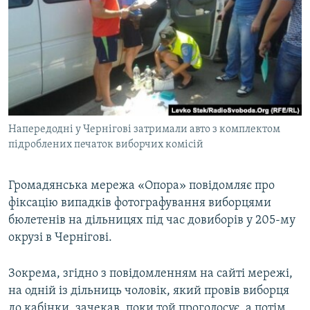
МУЛЬТИМЕДІА
ФОТО
СПЕЦПРОЄКТИ
ПОДКАСТИ
КРИМ РЕАЛІЇ
Напередодні у Чернігові затримали авто з комплектом
РУС
підроблених печаток виборчих комісій
УКР
Громадянська мережа «Опора» повідомляє про
КТАТ
фіксацію випадків фотографування виборцями
бюлетенів на дільницях під час довиборів у 205-му
ДОЛУЧАЙСЯ!
окрузі в Чернігові.
Зокрема, згідно з повідомленням на сайті мережі,
на одній із дільниць чоловік, який провів виборця
до кабінки, зачекав, поки той проголосує, а потім