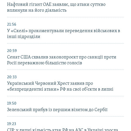
Нафтовий гігант ОАЕ заявляє, що атаки суттєво
вплинули на його діяльність
21:56
У «Скелі» прокоментували переведення військових в
інші підрозділи
20:59
Cенат США схвалив законопроєкт про санкції проти
Росії переважною більшістю голосів
20:33
Український Червоний Хрест заявив про
«безпрецедентні атаки» РФ на свої об’єкти в липні
19:50
Зеленський прибув із першим візитом до Сербії
19:23
CIR: у липні кількість атак РФ на АЗС в Україні зросла