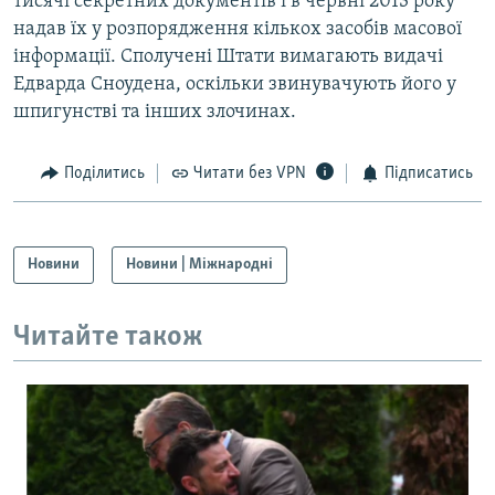
тисячі секретних документів і в червні 2013 року
надав їх у розпорядження кількох засобів масової
інформації. Сполучені Штати вимагають видачі
Едварда Сноудена, оскільки звинувачують його у
шпигунстві та інших злочинах.
Поділитись
Читати без VPN
Підписатись
Новини
Новини | Міжнародні
Читайте також