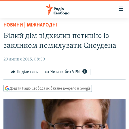
Доступність
посилання
Перейти
НОВИНИ | МІЖНАРОДНІ
до
РАДІО СВОБОДА – 70 РОКІВ
Білий дім відхилив петицію із
основного
ВСЕ ЗА ДОБУ
матеріалу
закликом помилувати Сноудена
СТАТТІ
Перейти
до
29 липня 2015, 08:59
ВІЙНА
ПОЛІТИКА
основної
РОСІЙСЬКА «ФІЛЬТРАЦІЯ»
Поділитись
Читати без VPN
ЕКОНОМІКА
навігації
Перейти
ДОНБАС.РЕАЛІЇ
СУСПІЛЬСТВО
до
Додати Радіо Свобода як бажане джерело в Google
КРИМ.РЕАЛІЇ
КУЛЬТУРА
пошуку
ТИ ЯК?
СПОРТ
СХЕМИ
УКРАЇНА
КИТАЙ.ВИКЛИКИ
СВІТ