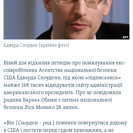
МУЛЬТИМЕДІА
ФОТО
СПЕЦПРОЄКТИ
ПОДКАСТИ
Едвард Сноуден (архівне фото)
КРИМ РЕАЛІЇ
РУС
Білий дім відхилив петицію про помилування екс-
співробітника Агентства національної безпеки
УКР
США Едварда Сноудена, під якою «підписались»
КТАТ
майже 168 тисяч відвідувачів сайту адміністрації
американського президента. Про це повідомила
ДОЛУЧАЙСЯ!
радник Барака Обами з питань національної
безпеки Ліса Монако 28 липня.
«Він (
Сноуден – ред.
) повинен повернутися додому
в США і постати перед судом присяжних, а не