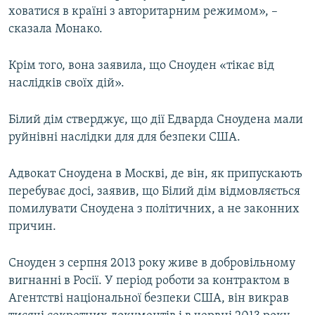
ховатися в країні з авторитарним режимом», –
Усі сайти RFE/RL
сказала Монако.
Крім того, вона заявила, що Сноуден «тікає від
наслідків своїх дій».
Білий дім стверджує, що дії Едварда Сноудена мали
руйнівні наслідки для для безпеки США.
Адвокат Сноудена в Москві, де він, як припускають
перебуває досі, заявив, що Білий дім відмовляється
помилувати Сноудена з політичних, а не законних
причин.
Сноуден з серпня 2013 року живе в добровільному
вигнанні в Росії. У період роботи за контрактом в
Агентстві національної безпеки США, він викрав