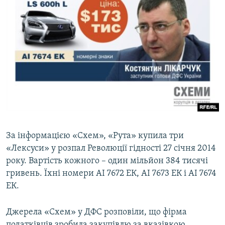
За інформацією «Схем», «Рута» купила три
«Лексуси» у розпал Революції гідності 27 січня 2014
року. Вартість кожного – один мільйон 384 тисячі
гривень. Їхні номери АІ 7672 ЕК, АІ 7673 ЕК і АІ 7674
ЕК.
Джерела «Схем» у ДФС розповіли, що фірма
податківців зробила закупівлю за вказівкою