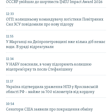
OCCRP увійшло до шортлиста IJ4EU Impact Award 2026
12:33
ОГП: колишньому командувачу логістики Повітряних
Сил ЗСУ повідомили про нову підозру
11:55
У Марганці на Дніпропетровщині вже кілька діб немає
води. В уряді відреагували
11:34
У НАБУ пояснили, в чому підозрюють колишню
віцепрем’єрку та посла Стефанішину
11:17
Україна підтвердила ураження НПЗ у Ярославській
області РФ – майже за 700 кілометрів від кордону
10:54
Сенатори США заявили про покращення обміну