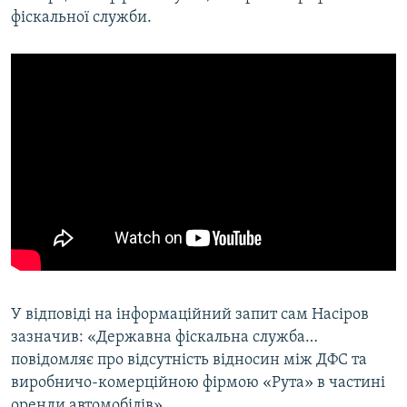
фіскальної служби.
Усі сайти RFE/RL
У відповіді на інформаційний запит сам Насіров
зазначив: «Державна фіскальна служба…
повідомляє про відсутність відносин між ДФС та
виробничо-комерційною фірмою «Рута» в частині
оренди автомобілів».