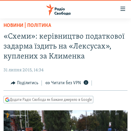
Доступність
посилання
Перейти
НОВИНИ | ПОЛІТИКА
до
РАДІО СВОБОДА – 70 РОКІВ
«Схеми»: керівництво податкової
основного
ВСЕ ЗА ДОБУ
матеріалу
задарма їздить на «Лексусах»,
СТАТТІ
Перейти
куплених за Клименка
до
ВІЙНА
ПОЛІТИКА
основної
31 липня 2015, 14:34
РОСІЙСЬКА «ФІЛЬТРАЦІЯ»
ЕКОНОМІКА
навігації
Перейти
Поділитись
Читати без VPN
ДОНБАС.РЕАЛІЇ
СУСПІЛЬСТВО
до
КРИМ.РЕАЛІЇ
КУЛЬТУРА
пошуку
Додати Радіо Свобода як бажане джерело в Google
ТИ ЯК?
СПОРТ
СХЕМИ
УКРАЇНА
ПРИАЗОВ’Я
СВІТ