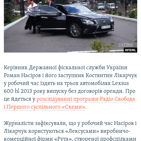
КИТАЙ.ВИКЛИКИ
МУЛЬТИМЕДІА
ФОТО
СПЕЦПРОЄКТИ
ПОДКАСТИ
Керівник Державної фіскальної служби України
КРИМ РЕАЛІЇ
Роман Насіров і його заступник Костянтин Лікарчук
РУС
у робочий час їздять на трьох автомобілях Lexsus
УКР
600 hl 2013 року випуску без договорів оренди. Про
КТАТ
це йдеться у
розслідуванні програми Радіо Свобода
і Першого суспільного «Схеми»
.
ДОЛУЧАЙСЯ!
Журналісти зафіксували, що у робочий час Насіров і
Лікарчук користуються «Лексусами» виробничо-
комерційної фірми «Рута», створеної профспілками