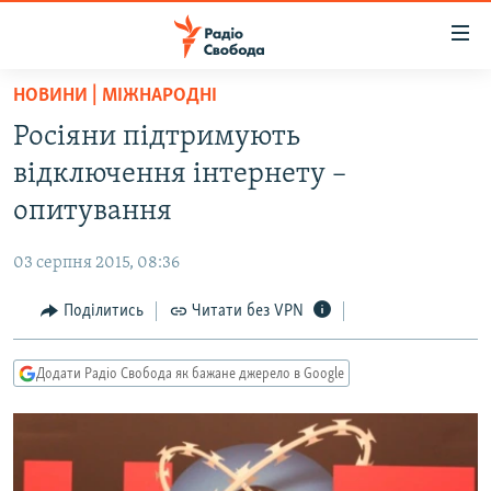
Доступність
посилання
Перейти
НОВИНИ | МІЖНАРОДНІ
до
РАДІО СВОБОДА – 70 РОКІВ
Росіяни підтримують
основного
ВСЕ ЗА ДОБУ
матеріалу
відключення інтернету –
СТАТТІ
Перейти
опитування
до
ВІЙНА
ПОЛІТИКА
основної
03 серпня 2015, 08:36
РОСІЙСЬКА «ФІЛЬТРАЦІЯ»
ЕКОНОМІКА
навігації
Перейти
Поділитись
Читати без VPN
ДОНБАС.РЕАЛІЇ
СУСПІЛЬСТВО
до
КРИМ.РЕАЛІЇ
КУЛЬТУРА
пошуку
Додати Радіо Свобода як бажане джерело в Google
ТИ ЯК?
СПОРТ
СХЕМИ
УКРАЇНА
КИТАЙ.ВИКЛИКИ
СВІТ