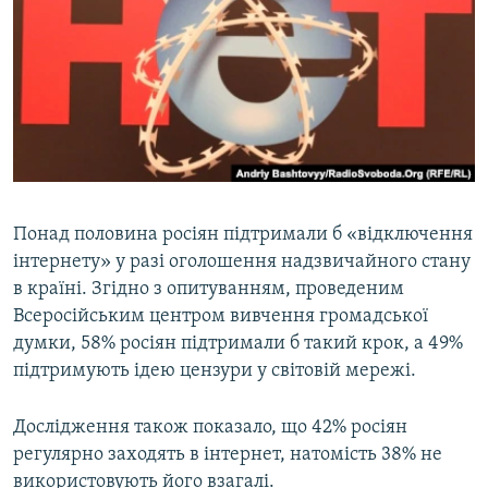
МУЛЬТИМЕДІА
ФОТО
СПЕЦПРОЄКТИ
ПОДКАСТИ
КРИМ РЕАЛІЇ
РУС
Понад половина росіян підтримали б «відключення
інтернету» у разі оголошення надзвичайного стану
УКР
в країні. Згідно з опитуванням, проведеним
КТАТ
Всеросійським центром вивчення громадської
думки, 58% росіян підтримали б такий крок, а 49%
ДОЛУЧАЙСЯ!
підтримують ідею цензури у світовій мережі.
Дослідження також показало, що 42% росіян
регулярно заходять в інтернет, натомість 38% не
використовують його взагалі.