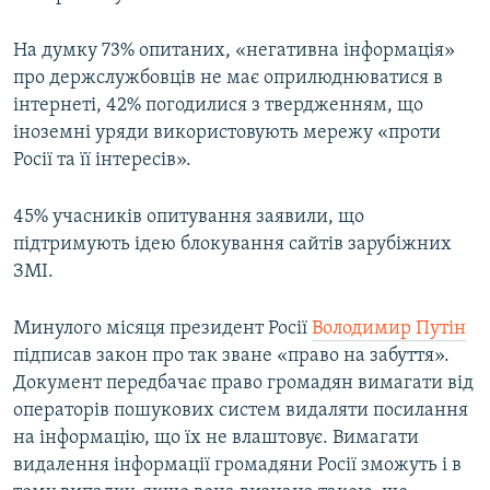
Усі сайти RFE/RL
На думку 73% опитаних, «негативна інформація»
про держслужбовців не має оприлюднюватися в
інтернеті, 42% погодилися з твердженням, що
іноземні уряди використовують мережу «проти
Росії та її інтересів».
45% учасників опитування заявили, що
підтримують ідею блокування сайтів зарубіжних
ЗМІ.
Минулого місяця президент Росії
Володимир Путін
підписав закон про так зване «право на забуття».
Документ передбачає право громадян вимагати від
операторів пошукових систем видаляти посилання
на інформацію, що їх не влаштовує. Вимагати
видалення інформації громадяни Росії зможуть і в