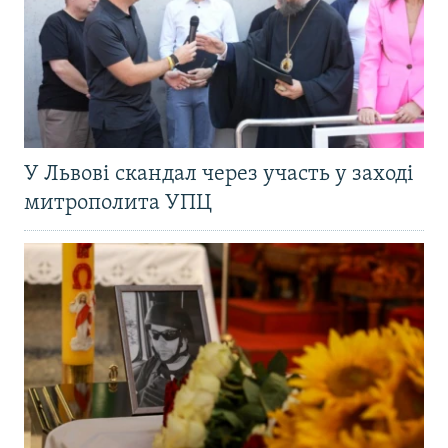
У Львові скандал через участь у заході
митрополита УПЦ