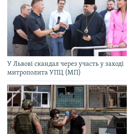
У Львові скандал через участь у заході
митрополита УПЦ (МП)