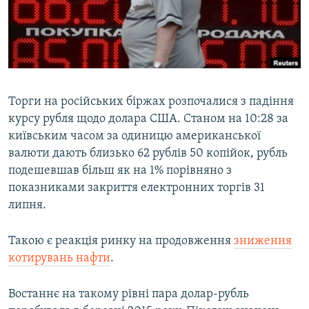
МУЛЬТИМЕДІА
ФОТО
СПЕЦПРОЄКТИ
ПОДКАСТИ
Торги на російських біржах розпочалися з падіння
курсу рубля щодо долара США. Станом на 10:28 за
КРИМ РЕАЛІЇ
київським часом за одиницю американської
РУС
валюти дають близько 62 рублів 50 копійок, рубль
УКР
подешевшав більш як на 1% порівняно з
показниками закриття електронних торгів 31
КТАТ
липня.
ДОЛУЧАЙСЯ!
Такою є реакція ринку на продовження
зниження
котирувань нафти
.
Востаннє на такому рівні пара долар-рубль