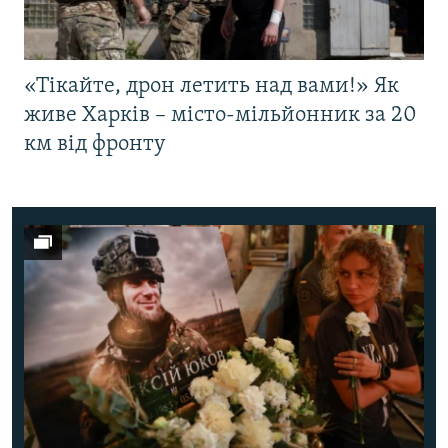
«Тікайте, дрон летить над вами!» Як
живе Харків – місто-мільйонник за 20
км від фронту