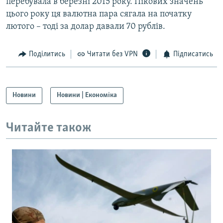
перебувала в березні 2015 року. Пікових значень
Усі сайти RFE/RL
цього року ця валютна пара сягала на початку
лютого – тоді за долар давали 70 рублів.
Поділитись
Читати без VPN
Підписатись
Новини
Новини | Економіка
Читайте також