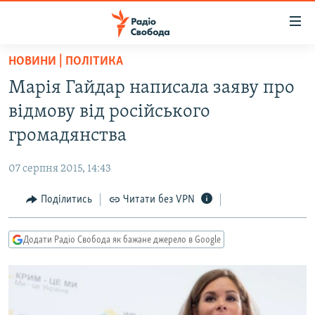
Доступність
посилання
Перейти
НОВИНИ | ПОЛІТИКА
до
РАДІО СВОБОДА – 70 РОКІВ
Марія Гайдар написала заяву про
основного
ВСЕ ЗА ДОБУ
матеріалу
відмову від російського
СТАТТІ
Перейти
громадянства
до
ВІЙНА
ПОЛІТИКА
основної
07 серпня 2015, 14:43
РОСІЙСЬКА «ФІЛЬТРАЦІЯ»
ЕКОНОМІКА
навігації
Перейти
Поділитись
Читати без VPN
ДОНБАС.РЕАЛІЇ
СУСПІЛЬСТВО
до
КРИМ.РЕАЛІЇ
КУЛЬТУРА
пошуку
Додати Радіо Свобода як бажане джерело в Google
ТИ ЯК?
СПОРТ
СХЕМИ
УКРАЇНА
ПРИАЗОВ’Я
СВІТ