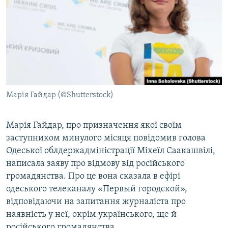
КИТАЙ.ВИКЛИКИ
МУЛЬТИМЕДІА
ФОТО
СПЕЦПРОЄКТИ
ПОДКАСТИ
Марія Гайдар (©Shutterstock)
КРИМ РЕАЛІЇ
РУС
Марія Гайдар, про призначення якої своїм
заступником минулого місяця повідомив голова
УКР
Одеської облдержадміністрації Міхеїл Саакашвілі,
КТАТ
написала заяву про відмову від російського
громадянства. Про це вона сказала в ефірі
ДОЛУЧАЙСЯ!
одеського телеканалу «Первый городской»,
відповідаючи на запитання журналіста про
наявність у неї, окрім українського, ще й
російського громадянства.