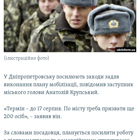
МУЛЬТИМЕДІА
ФОТО
СПЕЦПРОЄКТИ
ПОДКАСТИ
КРИМ РЕАЛІЇ
(ілюстраційне фото)
РУС
УКР
У Дніпропетровську посилюють заходи задля
виконання плану мобілізації, повідомив заступник
КТАТ
міського голови Анатолій Крупський.
ДОЛУЧАЙСЯ!
«Термін – до 17 серпня. По місту треба призвати ще
200 осіб», – заявив він.
За словами посадовця, планується посилити роботу