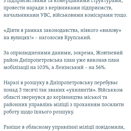
з підприємствами та комерційними структурами,
Усі сайти RFE/RL
провести наради з керівниками підприємств,
начальниками УВС, військовими комісарами тощо.
«Діяти в рамках законодавства, ніякого «вилову»
на вулицях!» – наголосив Крупський.
За оприлюдненими даними, зокрема, Жовтневий
район Дніпропетровська план уже виконав план
мобілізації на 103%, а Ленінський – на 56%.
Наразі в розшуку в Дніпропетровську перебуває
понад 3 тисячі так званих «ухилянтів». Військком
області звернувся до керівництва міської та
районних управлінь міліції з проханням посилити
роботу щодо їхнього розшуку.
Раніше в обласному управлінні міліції повідомили,