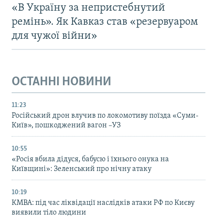
«В Україну за непристебнутий
ремінь». Як Кавказ став «резервуаром
для чужої війни»
ОСТАННІ НОВИНИ
11:23
Російський дрон влучив по локомотиву поїзда «Суми-
Київ», пошкоджений вагон –УЗ
10:55
«Росія вбила дідуся, бабусю і їхнього онука на
Київщині»: Зеленський про нічну атаку
10:19
КМВА: під час ліквідації наслідків атаки РФ по Києву
виявили тіло людини