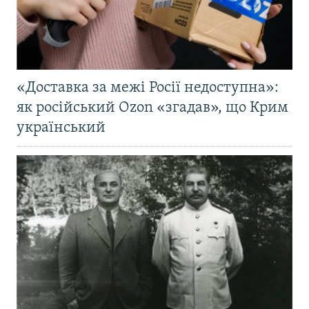
«Доставка за межі Росії недоступна»:
як російський Ozon «згадав», що Крим
український