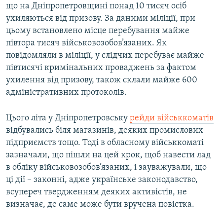
що на Дніпропетровщині понад 10 тисяч осіб
ухиляються від призову. За даними міліції, при
цьому встановлено місце перебування майже
півтора тисяч військовозобов’язаних. Як
повідомляли в міліції, у слідчих перебуває майже
півтисячі кримінальних проваджень за фактом
ухилення від призову, також склали майже 600
адміністративних протоколів.
Цього літа у Дніпропетровську
рейди військкоматів
відбувались біля магазинів, деяких промислових
підприємств тощо. Тоді в обласному військкоматі
зазначали, що пішли на цей крок, щоб навести лад
в обліку військовозобов’язаних, і зауважували, що
ці дії – законні, адже українське законодавство,
всупереч твердженням деяких активістів, не
визначає, де саме може бути вручена повістка.