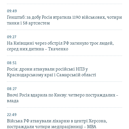
09:49
Генштаб: за добу Росія втратила 1190 військових, чотири
танки і 58 артсистем
09:27
На Київщині через обстріл РФ загинуло троє людей,
серед них дитина – Ткаченко
08:51
Росія: дрони атакували російські НПЗ у
Краснодарському краї і Самарській області
08:27
Вночі Росія вдарила по Києву: четверо постраждалих –
влада
22:49
Війська РФ атакували лікарню в центрі Херсона,
постраждали чотири медпрацівниці – МВА