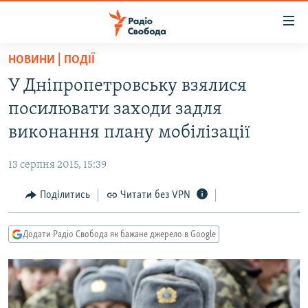
Доступність
посилання
Перейти
НОВИНИ | ПОДІЇ
до
РАДІО СВОБОДА – 70 РОКІВ
У Дніпропетровську взялися
основного
ВСЕ ЗА ДОБУ
матеріалу
посилювати заходи задля
СТАТТІ
Перейти
виконання плану мобілізації
до
ВІЙНА
ПОЛІТИКА
основної
13 серпня 2015, 15:39
РОСІЙСЬКА «ФІЛЬТРАЦІЯ»
ЕКОНОМІКА
навігації
Перейти
Поділитись
Читати без VPN
ДОНБАС.РЕАЛІЇ
СУСПІЛЬСТВО
до
КРИМ.РЕАЛІЇ
КУЛЬТУРА
пошуку
Додати Радіо Свобода як бажане джерело в Google
ТИ ЯК?
СПОРТ
СХЕМИ
УКРАЇНА
КИТАЙ.ВИКЛИКИ
СВІТ