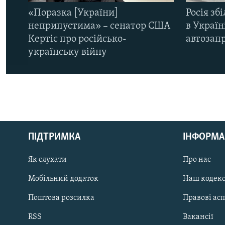
«Поразка [України]
Росія зб
неприпустима» – сенатор США
в Україн
Кертіс про російсько-
автозапр
українську війну
КРИМ РЕАЛІЇ
РУС
ПІДТРИМКА
ІНФОРМА
УКР
КТАТ
Як слухати
Про нас
Мобільний додаток
Наш кодек
ДОЛУЧАЙСЯ!
Поштова розсилка
Правові ас
RSS
Вакансії