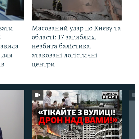
вати,
Масований удар по Києву та
С
області: 17 загиблих,
равила
незбита балістика,
 для
атаковані логістичні
ів
центри