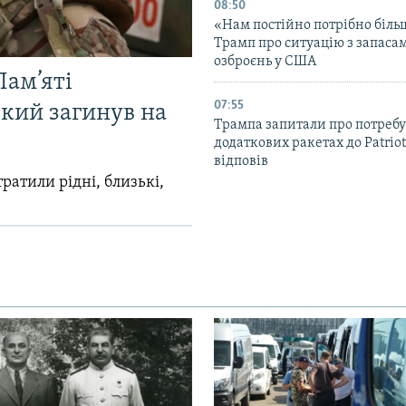
08:50
«Нам постійно потрібно біль
Трамп про ситуацію з запаса
озброєнь у США
Пам’яті
07:55
який загинув на
Трампа запитали про потребу
додаткових ракетах до Patriot
відповів
ратили рідні, близькі,