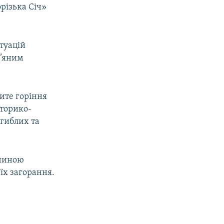
орізька Січ»
туацій
в’яним
ите горіння
сторико-
агиблих та
ичиною
 їх загорання.