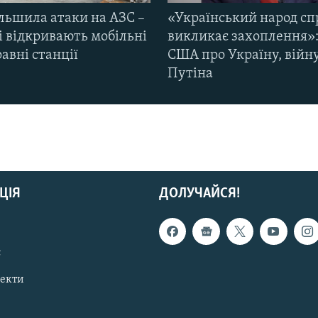
ільшила атаки на АЗС –
«Український народ сп
і відкривають мобільні
викликає захоплення»:
авні станції
США про Україну, війну
Путіна
ЦІЯ
ДОЛУЧАЙСЯ!
с
пекти