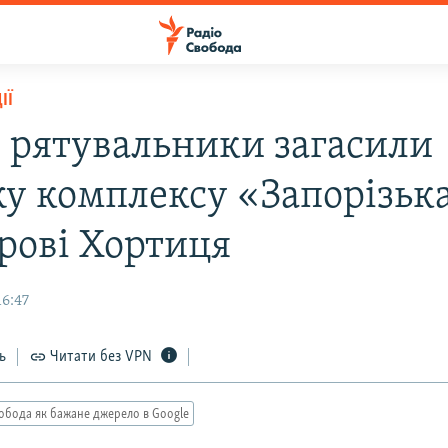
ІЇ
 рятувальники загасили
у комплексу «Запорізька
трові Хортиця
16:47
ь
Читати без VPN
обода як бажане джерело в Google