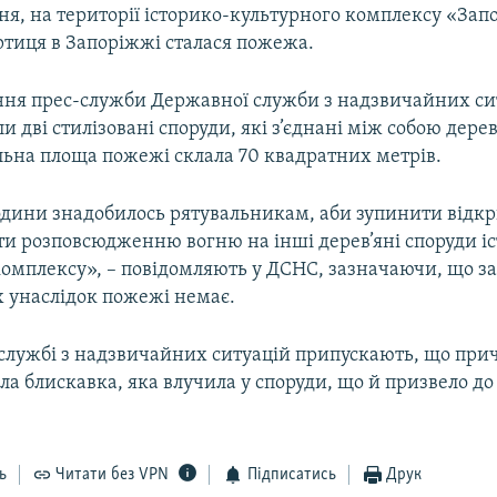
пня, на території історико-культурного комплексу «Зап
ртиця в Запоріжжі сталася пожежа.
ння прес-служби Державної служби з надзвичайних си
ли дві стилізовані споруди, які з’єднані між собою дере
льна площа пожежі склала 70 квадратних метрів.
дини знадобилось рятувальникам, аби зупинити відкр
ти розповсюдженню вогню на інші дерев’яні споруди і
комплексу», – повідомляють у ДСНС, зазначаючи, що з
 унаслідок пожежі немає.
службі з надзвичайних ситуацій припускають, що пр
ла блискавка, яка влучила у споруди, що й призвело до
ь
Читати без VPN
Підписатись
Друк