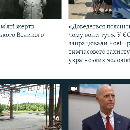
м'яті жертв
«Доведеться поясню
ького Великого
чому вони тут». У Є
запрацювали нові п
тимчасового захисту
українських чоловік