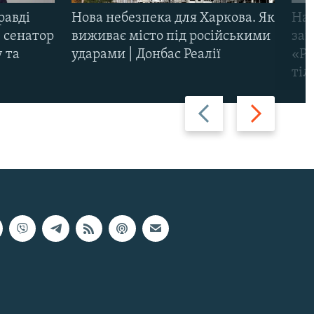
равді
Нова небезпека для Харкова. Як
Наш
 сенатор
виживає місто під російськими
заг
 та
ударами | Донбас Реалії
«Ри
тіл
Назад
Вперед