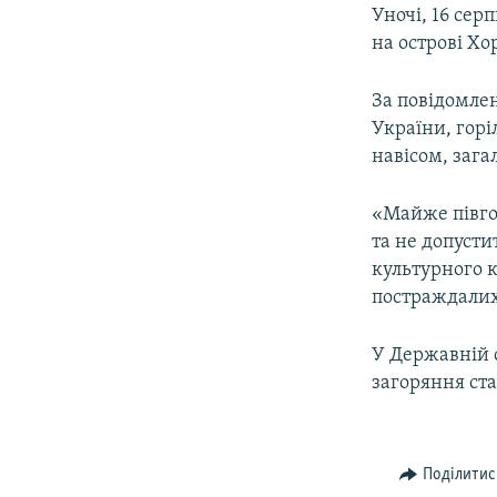
МУЛЬТИМЕДІА
Уночі, 16 сер
ФОТО
на острові Хо
СПЕЦПРОЄКТИ
За повідомле
ПОДКАСТИ
України, горі
навісом, зага
«Майже півго
та не допусти
культурного 
постраждалих
У Державній 
загоряння ста
Поділитис