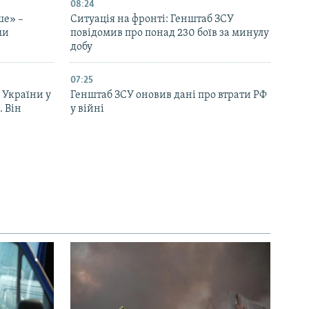
08:24
ше» –
Ситуація на фронті: Генштаб ЗСУ
ми
повідомив про понад 230 боїв за минулу
добу
07:25
 України у
Генштаб ЗСУ оновив дані про втрати РФ
. Він
у війні