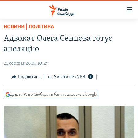
Доступність
посилання
Перейти
НОВИНИ | ПОЛІТИКА
до
РАДІО СВОБОДА – 70 РОКІВ
Адвокат Олега Сенцова готує
основного
ВСЕ ЗА ДОБУ
матеріалу
апеляцію
СТАТТІ
Перейти
до
21 серпня 2015, 10:29
ВІЙНА
ПОЛІТИКА
основної
РОСІЙСЬКА «ФІЛЬТРАЦІЯ»
Поділитись
Читати без VPN
ЕКОНОМІКА
навігації
Перейти
ДОНБАС.РЕАЛІЇ
СУСПІЛЬСТВО
до
Додати Радіо Свобода як бажане джерело в Google
КРИМ.РЕАЛІЇ
КУЛЬТУРА
пошуку
ТИ ЯК?
СПОРТ
СХЕМИ
УКРАЇНА
КИТАЙ.ВИКЛИКИ
СВІТ