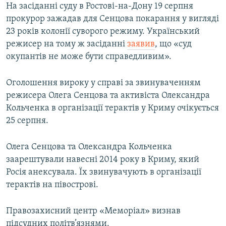
На засіданні суду в Ростові-на-Дону 19 серпня
Усі сайти RFE/RL
прокурор зажадав для Сенцова покарання у вигляді
23 років колонії суворого режиму. Український
режисер на тому ж засіданні
заявив
, що «суд
окупантів не може бути справедливим».
Оголошення вироку у справі за звинуваченням
режисера Олега Сенцова та активіста Олександра
Кольченка в організації терактів у Криму очікується
25 серпня.
Олега Сенцова та Олександра Кольченка
заарештували навесні 2014 року в Криму, який
Росія анексувала. Їх звинувачують в організації
терактів на півострові.
Правозахисний центр «Меморіал» визнав
підсудних політв’язнями.