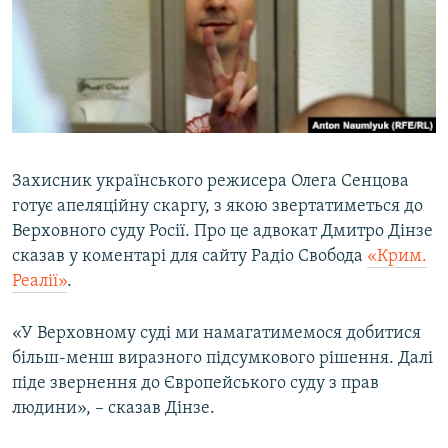
МУЛЬТИМЕДІА
ФОТО
СПЕЦПРОЄКТИ
ПОДКАСТИ
КРИМ РЕАЛІЇ
Захисник українського режисера Олега Сенцова
РУС
готує апеляційну скаргу, з якою звертатиметься до
Верховного суду Росії. Про це адвокат Дмитро Дінзе
УКР
сказав у коментарі для сайту Радіо Свобода
«Крим.
КТАТ
Реалії»
.
ДОЛУЧАЙСЯ!
«У Верховному суді ми намагатимемося добитися
більш-менш виразного підсумкового рішення. Далі
піде звернення до Європейського суду з прав
людини», – сказав Дінзе.