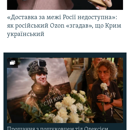
«Доставка за межі Росії недоступна»:
як російський Ozon «згадав», що Крим
український
Прощання з пошуковцем тіл Олексієм