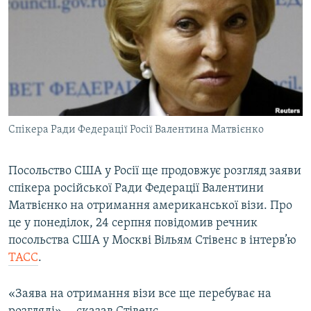
МУЛЬТИМЕДІА
ФОТО
СПЕЦПРОЄКТИ
ПОДКАСТИ
КРИМ РЕАЛІЇ
Cпікера Ради Федерації Росії Валентина Матвієнко
РУС
УКР
Посольство США у Росії ще продовжує розгляд заяви
спікера російської Ради Федерації Валентини
КТАТ
Матвієнко на отримання американської візи. Про
це у понеділок, 24 серпня повідомив речник
ДОЛУЧАЙСЯ!
посольства США у Москві Вільям Стівенс в інтерв’ю
ТАСС
.
«Заява на отримання візи все ще перебуває на