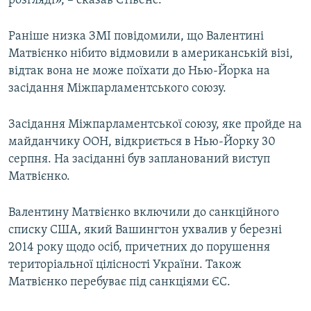
розгляді», – сказав Стівенс.
Усі сайти RFE/RL
Раніше низка ЗМІ повідомили, що Валентині
Матвієнко нібито відмовили в американській візі,
відтак вона не може поїхати до Нью-Йорка на
засідання Міжпарламентського союзу.
Засідання Міжпарламентської союзу, яке пройде на
майданчику ООН, відкриється в Нью-Йорку 30
серпня. На засіданні був запланований виступ
Матвієнко.
Валентину Матвієнко включили до санкційного
списку США, який Вашингтон ухвалив у березні
2014 року щодо осіб, причетних до порушення
територіальної цілісності України. Також
Матвієнко перебуває під санкціями ЄС.