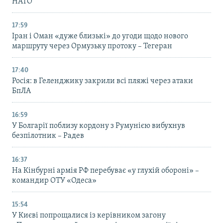
НАТО
17:59
Іран і Оман «дуже близькі» до угоди щодо нового
маршруту через Ормузьку протоку – Тегеран
17:40
Росія: в Геленджику закрили всі пляжі через атаки
БпЛА
16:59
У Болгарії поблизу кордону з Румунією вибухнув
безпілотник – Радев
16:37
На Кінбурні армія РФ перебуває «у глухій обороні» –
командир ОТУ «Одеса»
15:54
У Києві попрощалися із керівником загону