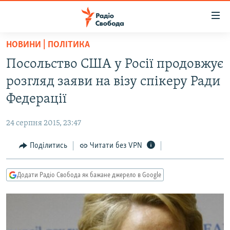
Доступність
посилання
Перейти
НОВИНИ | ПОЛІТИКА
до
РАДІО СВОБОДА – 70 РОКІВ
Посольство США у Росії продовжує
основного
ВСЕ ЗА ДОБУ
матеріалу
розгляд заяви на візу спікеру Ради
СТАТТІ
Перейти
Федерації
до
ВІЙНА
ПОЛІТИКА
основної
24 серпня 2015, 23:47
РОСІЙСЬКА «ФІЛЬТРАЦІЯ»
ЕКОНОМІКА
навігації
Перейти
Поділитись
Читати без VPN
ДОНБАС.РЕАЛІЇ
СУСПІЛЬСТВО
до
КРИМ.РЕАЛІЇ
КУЛЬТУРА
пошуку
Додати Радіо Свобода як бажане джерело в Google
ТИ ЯК?
СПОРТ
СХЕМИ
УКРАЇНА
КИТАЙ.ВИКЛИКИ
СВІТ