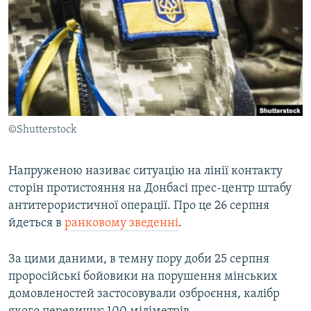
МУЛЬТИМЕДІА
ФОТО
СПЕЦПРОЄКТИ
ПОДКАСТИ
КРИМ РЕАЛІЇ
©Shutterstock
РУС
УКР
Напруженою називає ситуацію на лінії контакту
сторін протистояння на Донбасі прес-центр штабу
КТАТ
антитерористичної операції. Про це 26 серпня
йдеться в
ранковому зведенні
.
ДОЛУЧАЙСЯ!
За цими даними, в темну пору доби 25 серпня
проросійські бойовики на порушення мінських
домовленостей застосовували озброєння, калібр