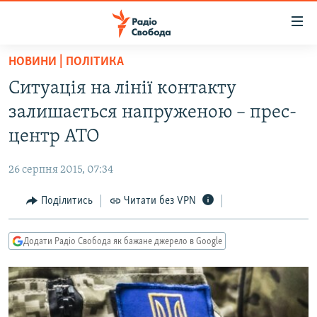
Доступність
посилання
Перейти
НОВИНИ | ПОЛІТИКА
до
РАДІО СВОБОДА – 70 РОКІВ
Ситуація на лінії контакту
основного
ВСЕ ЗА ДОБУ
матеріалу
залишається напруженою – прес-
СТАТТІ
Перейти
центр АТО
до
ВІЙНА
ПОЛІТИКА
основної
26 серпня 2015, 07:34
РОСІЙСЬКА «ФІЛЬТРАЦІЯ»
ЕКОНОМІКА
навігації
Перейти
Поділитись
Читати без VPN
ДОНБАС.РЕАЛІЇ
СУСПІЛЬСТВО
до
КРИМ.РЕАЛІЇ
КУЛЬТУРА
пошуку
Додати Радіо Свобода як бажане джерело в Google
ТИ ЯК?
СПОРТ
СХЕМИ
УКРАЇНА
КИТАЙ.ВИКЛИКИ
СВІТ