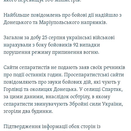
якого перевищує 100 міліметрів.
Усі сайти RFE/RL
Найбільше повідомлень про бойові дії надійшло з
Донецького та Маріупольського напрямків.
Загалом за добу 25 серпня українські військові
нарахували з боку бойовиків 92 випадки
порушення режиму припинення вогню.
Сайти сепаратистів не подають заяв своїх речників
про події останніх годин. Просепаратистські сайти
повідомляють про звуки бойових дій, які чують у
Горлівці та околицях Донецька. У селищі Спартак,
за цими даними, внаслідок осбтрілу, в якому
сепаратисти звинувачують Збройні сили України,
згоріли два будинки.
Підтвердження інформації обох сторін із