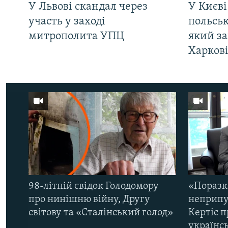
У Львові скандал через
У Києві
участь у заході
польсь
митрополита УПЦ
який за
Харков
98-літній свідок Голодомору
«Поразк
про нинішню війну, Другу
неприпу
світову та «Сталінський голод»
Кертіс п
українс