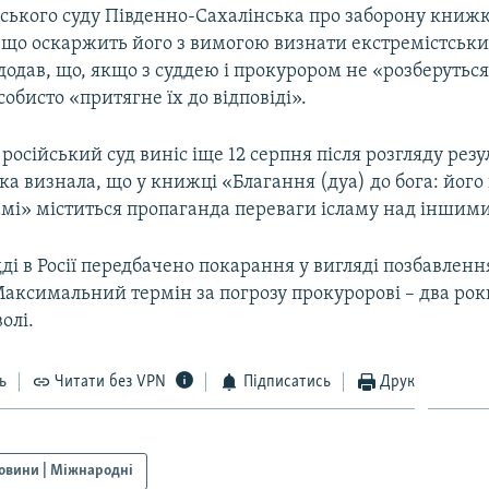
іського суду Південно-Сахалінська про заборону книжк
, що оскаржить його з вимогою визнати екстремістськ
додав, що, якщо з суддею і прокурором не «розберуть
собисто «притягне їх до відповіді».
російський суд виніс іще 12 серпня після розгляду резу
ка визнала, що у книжці «Благання (дуа) до бога: йог
ламі» міститься пропаганда переваги ісламу над іншими
дді в Росії передбачено покарання у вигляді позбавлення
Максимальний термін за погрозу прокуророві – два рок
олі.
ь
Читати без VPN
Підписатись
Друк
овини | Міжнародні