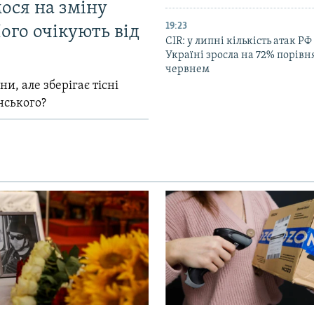
мося на зміну
19:23
ого очікують від
CIR: у липні кількість атак РФ
Україні зросла на 72% порівн
червнем
и, але зберігає тісні
нського?