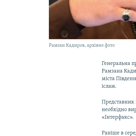
Рамзан Кадиров, архівне фото
Генеральна п
Рамзана Кадир
міста Південн
іслам.
Представник 
необхідно вир
«Інтерфакс».
Раніше в сере