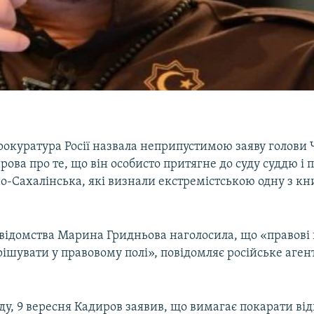
рокуратура Росії назвала неприпустимою заяву голови 
ова про те, що він особисто притягне до суду суддю і 
о-Сахалінська, які визнали екстремістською одну з к
відомства Марина Гридньова наголосила, що «правові
ішувати у правовому полі», повідомляє російське аген
ду, 9 вересня Кадиров заявив, що вимагає покарати ві