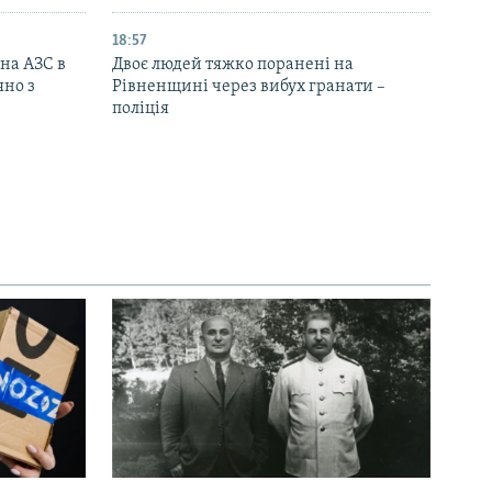
18:57
 на АЗС в
Двоє людей тяжко поранені на
яно з
Рівненщині через вибух гранати –
поліція