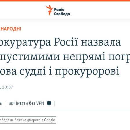
ЖНАРОДНІ
окуратура Росії назвала
пустимими непрямі пог
ва судді і прокуророві
, 20:37
ь
Читати без VPN
обода як бажане джерело в Google