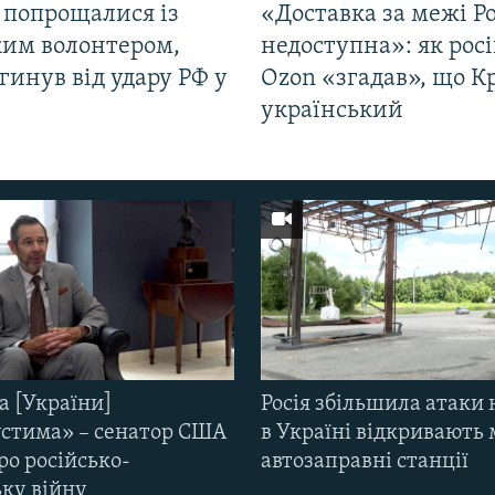
 попрощалися із
«Доставка за межі Ро
ким волонтером,
недоступна»: як рос
гинув від удару РФ у
Ozon «згадав», що 
і
український
а [України]
Росія збільшила атаки 
стима» – сенатор США
в Україні відкривають 
ро російсько-
автозаправні станції
ьку війну