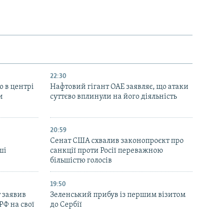
22:30
ю в центрі
Нафтовий гігант ОАЕ заявляє, що атаки
и
суттєво вплинули на його діяльність
20:59
Cенат США схвалив законопроєкт про
ші
санкції проти Росії переважною
більшістю голосів
19:50
 заявив
Зеленський прибув із першим візитом
РФ на свої
до Сербії