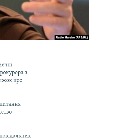
Чечні
прокурора з
нижок про
 питання
тство
дповідальних