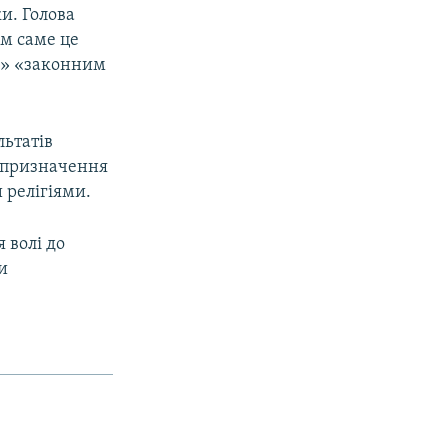
и. Голова
им саме це
ся» «законним
льтатів
о призначення
 релігіями.
 волі до
и