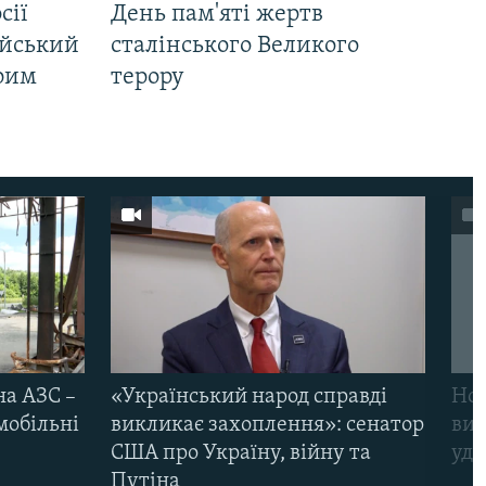
сії
День пам'яті жертв
ійський
сталінського Великого
Крим
терору
на АЗС –
«Український народ справді
Нов
мобільні
викликає захоплення»: сенатор
виж
США про Україну, війну та
уда
Путіна