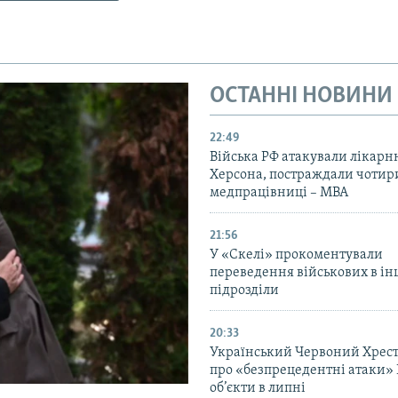
ОСТАННІ НОВИНИ
22:49
Війська РФ атакували лікарн
Херсона, постраждали чотир
медпрацівниці – МВА
21:56
У «Скелі» прокоментували
переведення військових в ін
підрозділи
20:33
Український Червоний Хрест
про «безпрецедентні атаки» 
об’єкти в липні