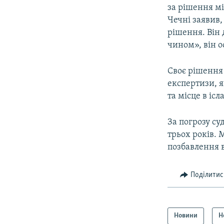
за рішення м
Чечні заявив
рішення. Він 
чином», він о
Своє рішення 
експертизи, я
та місце в іс
За погрозу су
трьох років. 
позбавлення в
Поділитис
Новини
Н