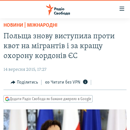
Доступність
посилання
Перейти
НОВИНИ | МІЖНАРОДНІ
до
РАДІО СВОБОДА – 70 РОКІВ
Польща знову виступила проти
основного
ВСЕ ЗА ДОБУ
матеріалу
квот на мігрантів і за кращу
СТАТТІ
Перейти
охорону кордонів ЄС
до
ВІЙНА
ПОЛІТИКА
основної
14 вересня 2015, 17:27
РОСІЙСЬКА «ФІЛЬТРАЦІЯ»
ЕКОНОМІКА
навігації
Перейти
Поділитись
Читати без VPN
ДОНБАС.РЕАЛІЇ
СУСПІЛЬСТВО
до
КРИМ.РЕАЛІЇ
КУЛЬТУРА
пошуку
Додати Радіо Свобода як бажане джерело в Google
ТИ ЯК?
СПОРТ
СХЕМИ
УКРАЇНА
КИТАЙ.ВИКЛИКИ
СВІТ