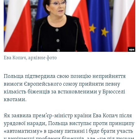
МУЛЬТИМЕДІА
ФОТО
СПЕЦПРОЄКТИ
ПОДКАСТИ
КРИМ РЕАЛІЇ
Ева Копач, архівне фото
РУС
УКР
Польща підтвердила свою позицію неприйняття
вимоги Європейського союзу прийняти певну
КТАТ
кількість біженців за встановленими у Брюсселі
квотами.
ДОЛУЧАЙСЯ!
Як заявила прем’єр-міністр країни Ева Копач після
урядової наради, Польща виступає проти принципу
«автоматизму» в цьому питанні і буде брати участь