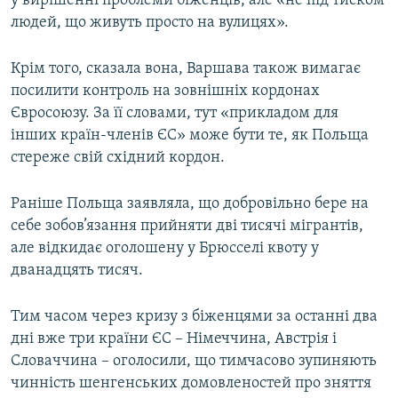
у вирішенні проблеми біженців, але «не під тиском
Усі сайти RFE/RL
людей, що живуть просто на вулицях».
Крім того, сказала вона, Варшава також вимагає
посилити контроль на зовнішніх кордонах
Євросоюзу. За її словами, тут «прикладом для
інших країн-членів ЄС» може бути те, як Польща
стереже свій східний кордон.
Раніше Польща заявляла, що добровільно бере на
себе зобов’язання прийняти дві тисячі мігрантів,
але відкидає оголошену у Брюсселі квоту у
дванадцять тисяч.
Тим часом через кризу з біженцями за останні два
дні вже три країни ЄС – Німеччина, Австрія і
Словаччина – оголосили, що тимчасово зупиняють
чинність шенгенських домовленостей про зняття