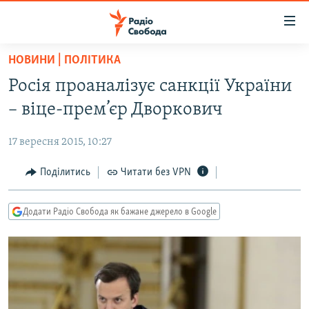
Доступність
посилання
Перейти
НОВИНИ | ПОЛІТИКА
до
РАДІО СВОБОДА – 70 РОКІВ
Росія проаналізує санкції України
основного
ВСЕ ЗА ДОБУ
матеріалу
– віце-прем’єр Дворкович
СТАТТІ
Перейти
до
17 вересня 2015, 10:27
ВІЙНА
ПОЛІТИКА
основної
РОСІЙСЬКА «ФІЛЬТРАЦІЯ»
Поділитись
Читати без VPN
ЕКОНОМІКА
навігації
Перейти
ДОНБАС.РЕАЛІЇ
СУСПІЛЬСТВО
до
Додати Радіо Свобода як бажане джерело в Google
КРИМ.РЕАЛІЇ
КУЛЬТУРА
пошуку
ТИ ЯК?
СПОРТ
СХЕМИ
УКРАЇНА
КИТАЙ.ВИКЛИКИ
СВІТ