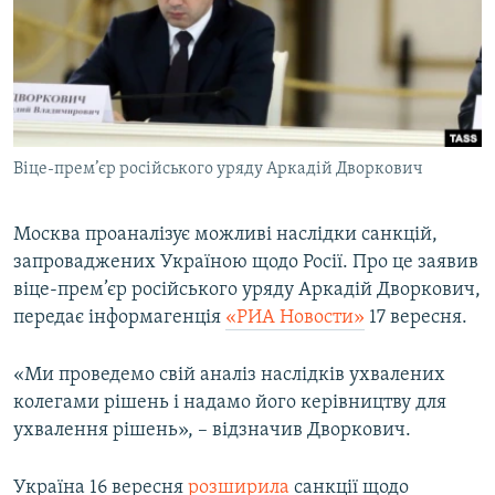
МУЛЬТИМЕДІА
ФОТО
СПЕЦПРОЄКТИ
ПОДКАСТИ
Віце-прем’єр російського уряду Аркадій Дворкович
КРИМ РЕАЛІЇ
РУС
Москва проаналізує можливі наслідки санкцій,
запроваджених Україною щодо Росії. Про це заявив
УКР
віце-прем’єр російського уряду Аркадій Дворкович,
КТАТ
передає інформагенція
«РИА Новости»
17 вересня.
ДОЛУЧАЙСЯ!
«Ми проведемо свій аналіз наслідків ухвалених
колегами рішень і надамо його керівництву для
ухвалення рішень», – відзначив Дворкович.
Україна 16 вересня
розширила
санкції щодо