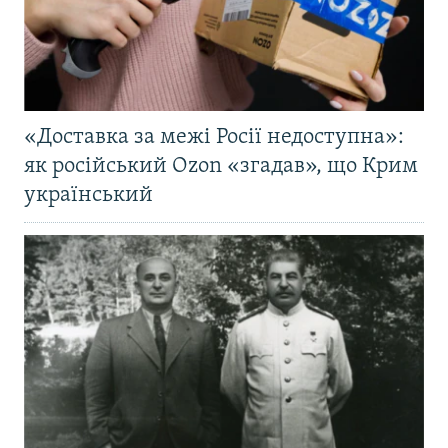
«Доставка за межі Росії недоступна»:
як російський Ozon «згадав», що Крим
український