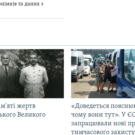
знімків та даних з
м'яті жертв
«Доведеться поясню
ького Великого
чому вони тут». У Є
запрацювали нові п
тимчасового захисту