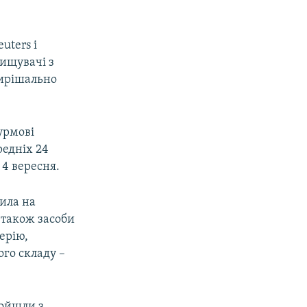
uters і
нищувачі з
 вирішально
урмові
редніх 24
 4 вересня.
ила на
а також засоби
ерію,
ого складу –
ройшли з