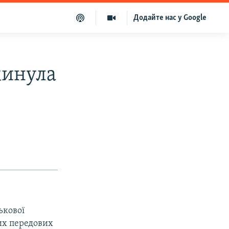
Додайте нас у Google
кинула
ькової
ших передових