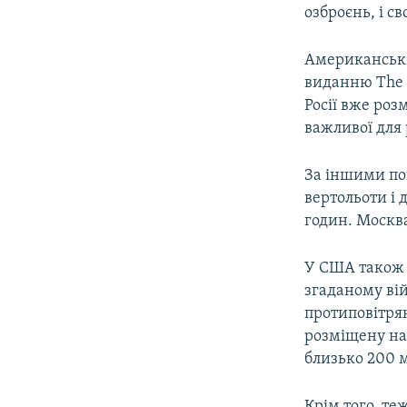
МУЛЬТИМЕДІА
озброєнь, і св
ФОТО
Американські 
СПЕЦПРОЄКТИ
виданню The W
ПОДКАСТИ
Росії вже роз
важливої для
За іншими по
вертольоти і 
годин. Москва
У США також 
згаданому вій
протиповітрян
розміщену на 
близько 200 
Крім того, т