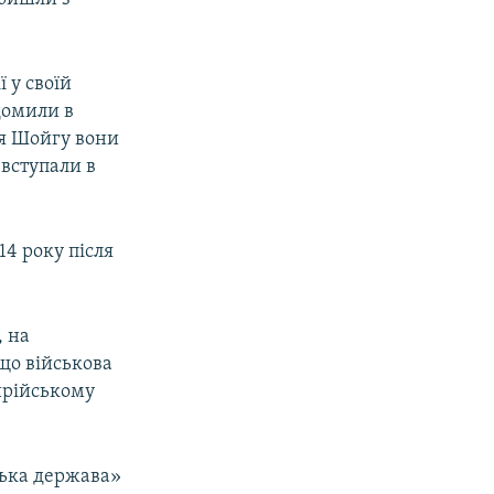
 у своїй
ідомили в
ія Шойгу вони
 вступали в
14 року після
, на
 що військова
ирійському
ська держава»