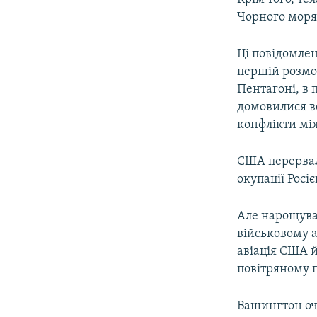
Чорного моря 
Ці повідомлен
першій розмов
Пентагоні, в
домовилися ве
конфлікти мі
США перервали
окупації Росі
Але нарощуван
військовому а
авіація США й
повітряному 
Вашингтон оч