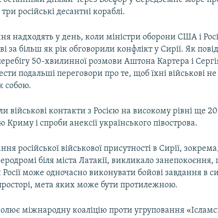
три російські десантні кораблі.
ня надходять у день, коли міністри оборони США і Росії
і за більш як рік обговорили конфлікт у Сирії. Як пов
 перебігу 50-хвилинної розмови Аштона Картера і Серг
сти подальші переговори про те, щоб їхні військові не
ж собою.
 військові контакти з Росією на високому рівні ще 20
єю Криму і спроби анексії українського півострова.
ня російської військової присутності в Сирії, зокрема
еродромі біля міста Латакії, викликало занепокоєння,
 Росії може одночасно виконувати бойові завдання в с
просторі, мета яких може бути протилежною.
олює міжнародну коаліцію проти угруповання «Іслам