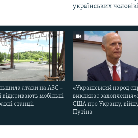
українських чоловік
ільшила атаки на АЗС –
«Український народ сп
і відкривають мобільні
викликає захоплення»:
авні станції
США про Україну, війну
Путіна