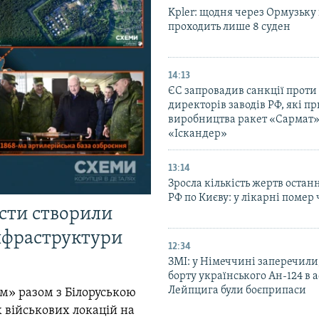
Kpler: щодня через Ормузьку
проходить лише 8 суден
14:13
ЄС запровадив санкції проти
директорів заводів РФ, які п
виробництва ракет «Сармат»
«Іскандер»
13:14
Зросла кількість жертв остан
РФ по Києву: у лікарні помер 
істи створили
інфраструктури
12:34
ЗМІ: у Німеччині заперечили
борту українського Ан-124 в 
Лейпцига були боєприпаси
м» разом з Білоруською
 військових локацій на