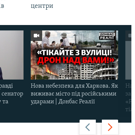
ів
центри
равді
Нова небезпека для Харкова. Як
Наш
 сенатор
виживає місто під російськими
заг
 та
ударами | Донбас Реалії
«Ри
тіл
Назад
Вперед