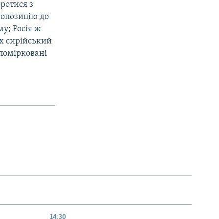
оротися з
 опозицію до
му; Росія ж
их сирійський
 помірковані
14:30