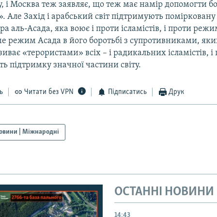
ку, і Москва теж заявляє, що теж має намір допомогти б
. Але Захід і арабський світ підтримують помірковану
 аль-Асада, яка воює і проти ісламістів, і проти режи
ме режим Асада в його боротьбі з супротивниками, як
иває «терористами» всіх – і радикальних ісламістів, і
ь підтримку значної частини світу.
ь
Читати без VPN
Підписатись
Друк
овини | Міжнародні
ОСТАННІ НОВИНИ
14:43