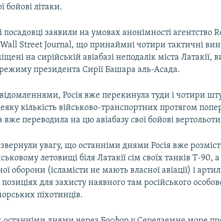
ої бойові літаки.
посадовці заявили на умовах анонімності агентство Re
all Street Journal, що принаймні чотири тактичні ви
міщені на сирійській авіабазі неподалік міста Латакії,
 режиму президента Сирії Башара аль-Асада.
відомленнями, Росія вже перекинула туди і чотири шт
деяку кількість військово-транспортних протягом попе
 вже переводила на цю авіабазу свої бойові вертольоти
звернули увагу, що останніми днями Росія вже розміст
ськовому летовищі біля Латакії сім своїх танків Т-90, 
ої оборони (ісламісти не мають власної авіації) і артил
позиціях для захисту наявного там російського особов
морських піхотинців.
еж останніми днями через Босфор у Середземне море п