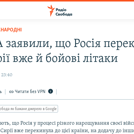
ЖНАРОДНІ
 заявили, що Росія пере
ії вже й бойові літаки
 23:40
ь
Читати без VPN
обода як бажане джерело в Google
ть, що Росія у процесі різкого нарощування своєї війс
 Сирії вже перекинула до цієї країни, на додачу до ін