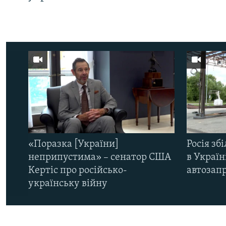
«Поразка [України]
Росія зб
неприпустима» – сенатор США
в Україн
Кертіс про російсько-
автозапр
українську війну