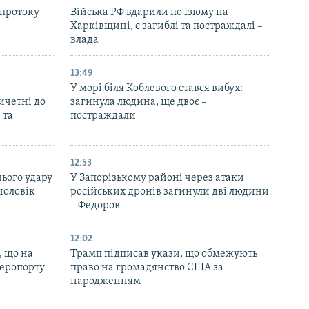
 протоку
Війська РФ вдарили по Ізюму на
Харківщині, є загиблі та постраждалі –
влада
13:49
У морі біля Коблевого стався вибух:
ричетні до
загинула людина, ще двоє –
 та
постраждали
12:53
нього удару
У Запорізькому районі через атаки
чоловік
російських дронів загинули дві людини
– Федоров
12:02
, що на
Трамп підписав укази, що обмежують
аеропорту
право на громадянство США за
народженням