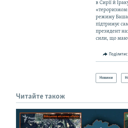
в Сирії й Іра
«тероризмом»
режиму Башара
підтримує са
президент наз
сили, що мают
Поділитис
Новини
Н
Читайте також