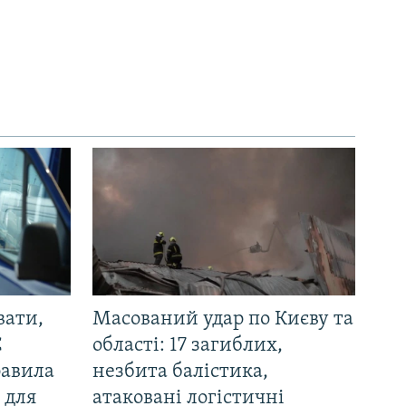
вати,
Масований удар по Києву та
С
області: 17 загиблих,
равила
незбита балістика,
 для
атаковані логістичні