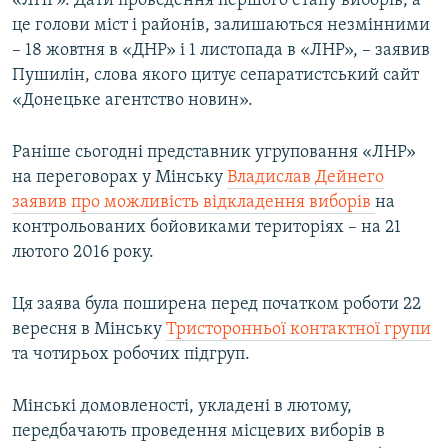
«ЛНР». Дати проведення першого етапу виборів, а
Усі сайти RFE/RL
це голови міст і районів, залишаються незмінними
– 18 жовтня в «ДНР» і 1 листопада в «ЛНР», – заявив
Пушилін, слова якого цитує сепаратистський сайт
«Донецьке агентство новин».
Раніше сьогодні представник угруповання «ЛНР»
на переговорах у Мінську
Владислав Дейнего
заявив про можливість відкладення виборів
на
контрольованих бойовиками територіях – на 21
лютого 2016 року.
Ця заява була поширена перед початком роботи 22
вересня в Мінську
Тристоронньої контактної групи
та чотирьох робочих підгруп.
Мінські домовленості, укладені в лютому,
передбачають проведення місцевих виборів в