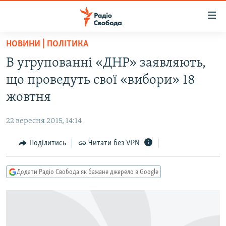
Доступність
посилання
Перейти
НОВИНИ | ПОЛІТИКА
до
РАДІО СВОБОДА – 70 РОКІВ
В угрупованні «ДНР» заявляють,
основного
ВСЕ ЗА ДОБУ
матеріалу
що проведуть свої «вибори» 18
СТАТТІ
Перейти
жовтня
до
ВІЙНА
ПОЛІТИКА
основної
22 вересня 2015, 14:14
РОСІЙСЬКА «ФІЛЬТРАЦІЯ»
ЕКОНОМІКА
навігації
Перейти
Поділитись
Читати без VPN
ДОНБАС.РЕАЛІЇ
СУСПІЛЬСТВО
до
КРИМ.РЕАЛІЇ
КУЛЬТУРА
пошуку
Додати Радіо Свобода як бажане джерело в Google
ТИ ЯК?
СПОРТ
СХЕМИ
УКРАЇНА
КИТАЙ.ВИКЛИКИ
СВІТ