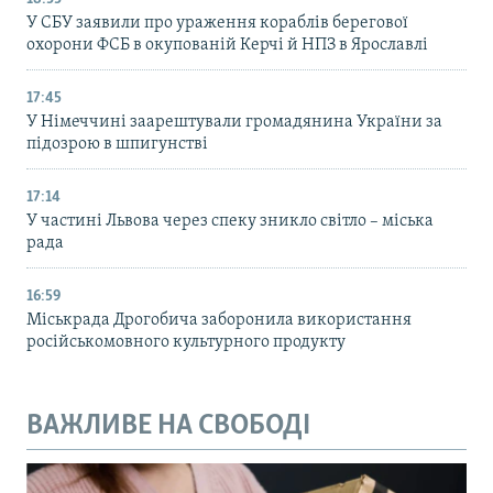
У СБУ заявили про ураження кораблів берегової
охорони ФСБ в окупованій Керчі й НПЗ в Ярославлі
17:45
У Німеччині заарештували громадянина України за
підозрою в шпигунстві
17:14
У частині Львова через спеку зникло світло – міська
рада
16:59
Міськрада Дрогобича заборонила використання
російськомовного культурного продукту
ВАЖЛИВЕ НА СВОБОДІ