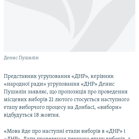
МУЛЬТИМЕДІА
ФОТО
СПЕЦПРОЄКТИ
ПОДКАСТИ
КРИМ РЕАЛІЇ
Денис Пушилін
РУС
УКР
Представник угруповання «ДНР», керівник
«народної ради» угруповання «ДНР» Денис
КТАТ
Пушилін заявляє, що пропозиція про проведення
місцевих виборів 21 лютого стосується наступного
ДОЛУЧАЙСЯ!
етапу виборчого процесу на Донбасі, «вибори»
відбудуться 18 жовтня.
«Мова йде про наступні етапи виборів в «ДНР» і