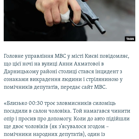
МУЛЬТИМЕДІА
ФОТО
СПЕЦПРОЄКТИ
ПОДКАСТИ
КРИМ РЕАЛІЇ
Головне управління МВС у місті Києві повідомляє,
РУС
що цієї ночі на вулиці Анни Ахматової в
Дарницькому районі столиці стався інцидент з
УКР
ознаками викрадення людини і стріляниною у
КТАТ
помічників депутатів, передає сайт МВС.
ДОЛУЧАЙСЯ!
«Близько 00:30 троє зловмисників силоміць
посадили в салон чоловіка. Той намагався чинити
опір і просив про допомогу. Коли до авто підійшли
ще двоє чоловіків (як з’ясувалося згодом –
помічники народних депутатів), один із