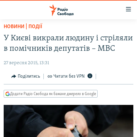
Доступність
посилання
Перейти
НОВИНИ | ПОДІЇ
до
РАДІО СВОБОДА – 70 РОКІВ
У Києві викрали людину і стріляли
основного
ВСЕ ЗА ДОБУ
матеріалу
в помічників депутатів – МВС
СТАТТІ
Перейти
до
27 вересня 2015, 13:31
ВІЙНА
ПОЛІТИКА
основної
РОСІЙСЬКА «ФІЛЬТРАЦІЯ»
Поділитись
Читати без VPN
ЕКОНОМІКА
навігації
Перейти
ДОНБАС.РЕАЛІЇ
СУСПІЛЬСТВО
до
Додати Радіо Свобода як бажане джерело в Google
КРИМ.РЕАЛІЇ
КУЛЬТУРА
пошуку
ТИ ЯК?
СПОРТ
СХЕМИ
УКРАЇНА
КИТАЙ.ВИКЛИКИ
СВІТ