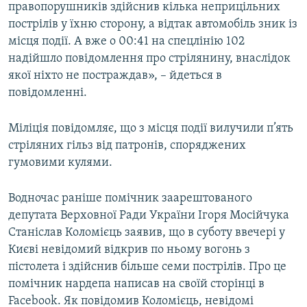
правопорушників здійснив кілька неприцільних
Усі сайти RFE/RL
пострілів у їхню сторону, а відтак автомобіль зник із
місця події. А вже о 00:41 на спецлінію 102
надійшло повідомлення про стрілянину, внаслідок
якої ніхто не постраждав», – йдеться в
повідомленні.
Міліція повідомляє, що з місця події вилучили п’ять
стріляних гільз від патронів, споряджених
гумовими кулями.
Водночас раніше помічник заарештованого
депутата Верховної Ради України Ігоря Мосійчука
Станіслав Коломієць заявив, що в суботу ввечері у
Києві невідомий відкрив по ньому вогонь з
пістолета і здійснив більше семи пострілів. Про це
помічник нардепа написав на своїй сторінці в
Facebook. Як повідомив Коломієць, невідомі