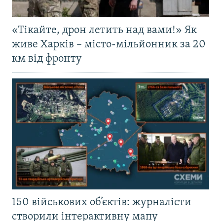
«Тікайте, дрон летить над вами!» Як
живе Харків – місто-мільйонник за 20
км від фронту
150 військових об’єктів: журналісти
створили інтерактивну мапу