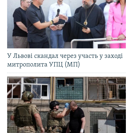
У Львові скандал через участь у заході
митрополита УПЦ (МП)