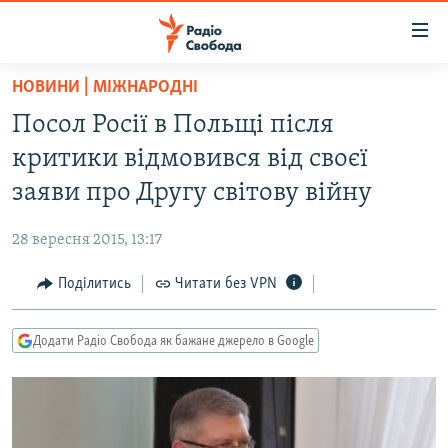
Доступність
посилання
Перейти
НОВИНИ | МІЖНАРОДНІ
до
РАДІО СВОБОДА – 70 РОКІВ
Посол Росії в Польщі після
основного
ВСЕ ЗА ДОБУ
матеріалу
критики відмовився від своєї
СТАТТІ
Перейти
заяви про Другу світову війну
до
ВІЙНА
ПОЛІТИКА
основної
28 вересня 2015, 13:17
РОСІЙСЬКА «ФІЛЬТРАЦІЯ»
ЕКОНОМІКА
навігації
Перейти
Поділитись
Читати без VPN
ДОНБАС.РЕАЛІЇ
СУСПІЛЬСТВО
до
КРИМ.РЕАЛІЇ
КУЛЬТУРА
пошуку
Додати Радіо Свобода як бажане джерело в Google
ТИ ЯК?
СПОРТ
СХЕМИ
УКРАЇНА
КИТАЙ.ВИКЛИКИ
СВІТ