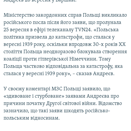
Андреєв 28 вересня у Варшаві.
Усі сайти RFE/RL
Міністерство закордонних справ Польщі викликало
російського посла після його заяви, що пролунала
25 вересня в ефірі телеканалу TVN24. «Польська
політика призвела до катастрофи, що сталася у
вересні 1939 року, оскільки впродовж 30-х років ХХ
століття Польща неодноразово блокувала створення
коаліції проти гітлерівської Німеччини. Тому
Польща частково відповідальна за катастрофу, яка
сталася у вересні 1939 року», – сказав Андреєв.
У своєму коментарі МЗС Польщі заявило, що
«здивоване і стурбоване» заявами Андреєва про
причини початку Другої світової війни. Відомство
зазначило, що такі заяви шкодять російсько-
польським відносинам.