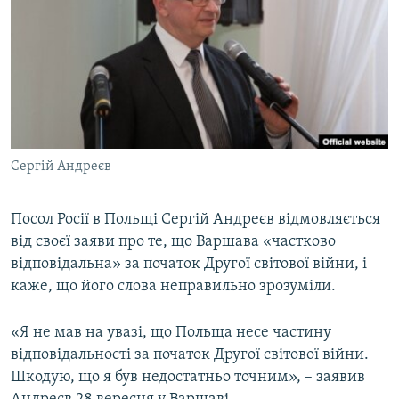
МУЛЬТИМЕДІА
ФОТО
СПЕЦПРОЄКТИ
ПОДКАСТИ
КРИМ РЕАЛІЇ
Сергій Андреєв
РУС
УКР
Посол Росії в Польщі Сергій Андреєв відмовляється
від своєї заяви про те, що Варшава «частково
КТАТ
відповідальна» за початок Другої світової війни, і
каже, що його слова неправильно зрозуміли.
ДОЛУЧАЙСЯ!
«Я не мав на увазі, що Польща несе частину
відповідальності за початок Другої світової війни.
Шкодую, що я був недостатньо точним», – заявив