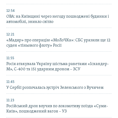
12:54
ОВА: на Київщині через негоду пошкоджені будинки і
автомобілі, зникло світло
12:21
«Мадяр» про операцію «МоЛоЧКа»: СБС уразили ще 12
суден «тіньового флоту» Росії
11:55
Росія атакувала Україну шістьма ракетами «Іскандер-
М», С-400 та 151 ударним дроном – ЗСУ
11:45
У Сербії розпочалась зустріч Зеленського з Вучичем
11:23
Російський дрон влучив по локомотиву поїзда «Суми-
Київ», пошкоджений вагон – УЗ