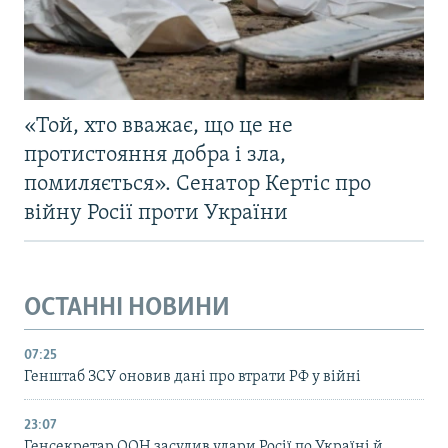
«Той, хто вважає, що це не
протистояння добра і зла,
помиляється». Сенатор Кертіс про
війну Росії проти України
ОСТАННІ НОВИНИ
07:25
Генштаб ЗСУ оновив дані про втрати РФ у війні
23:07
Генсекретар ООН засудив удари Росії по Україні й