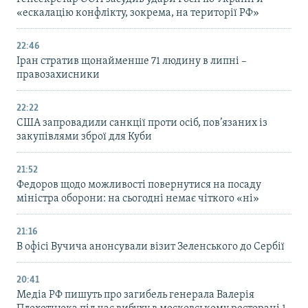
«ескалацію конфлікту, зокрема, на території РФ»
22:46
Іран стратив щонайменше 71 людину в липні –
правозахисники
22:22
США запровадили санкції проти осіб, пов’язаних із
закупівлями зброї для Куби
21:52
Федоров щодо можливості повернутися на посаду
міністра оборони: на сьогодні немає чіткого «ні»
21:16
В офісі Вучича анонсували візит Зеленського до Сербії
20:41
Медіа РФ пишуть про загибель генерала Валерія