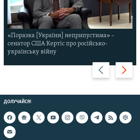
«Поразка [України] неприпустима» –
сенатор США Кертіс про російсько-
українську війну
Назад
Вперед
ДОЛУЧАЙСЯ!