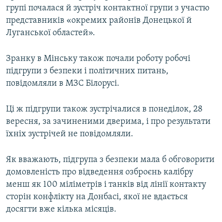
групі почалася й зустріч контактної групи з участю
МУЛЬТИМЕДІА
представників «окремих районів Донецької й
ФОТО
Луганської областей».
СПЕЦПРОЄКТИ
Зранку в Мінську також почали роботу робочі
ПОДКАСТИ
підгрупи з безпеки і політичних питань,
повідомляли в МЗС Білорусі.
КРИМ РЕАЛІЇ
РУС
Ці ж підгрупи також зустрічалися в понеділок, 28
УКР
вересня, за зачиненими дверима, і про результати
їхніх зустрічей не повідомляли.
КТАТ
Як вважають, підгрупа з безпеки мала б обговорити
ДОЛУЧАЙСЯ!
домовленість про відведення озброєнь калібру
менш як 100 міліметрів і танків від лінії контакту
сторін конфлікту на Донбасі, якої не вдається
досягти вже кілька місяців.