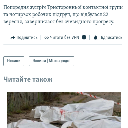
Усі сайти RFE/RL
Попередня зустріч Тристоронньої контактної групи
та чотирьох робочих підгруп, що відбулася 22
вересня, завершилася без очевидного прогресу.
Поділитись
Читати без VPN
Підписатись
Новини
Новини | Міжнародні
Читайте також