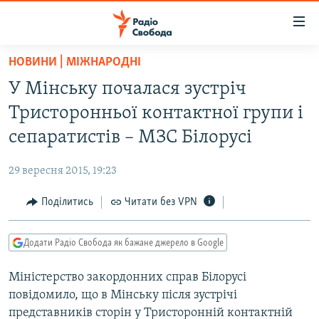
Доступність
посилання
Перейти
НОВИНИ | МІЖНАРОДНІ
до
РАДІО СВОБОДА – 70 РОКІВ
У Мінську почалася зустріч
основного
ВСЕ ЗА ДОБУ
матеріалу
Тристоронньої контактної групи і
СТАТТІ
Перейти
сепаратистів – МЗС Білорусі
до
ВІЙНА
ПОЛІТИКА
основної
29 вересня 2015, 19:23
РОСІЙСЬКА «ФІЛЬТРАЦІЯ»
ЕКОНОМІКА
навігації
Перейти
Поділитись
Читати без VPN
ДОНБАС.РЕАЛІЇ
СУСПІЛЬСТВО
до
КРИМ.РЕАЛІЇ
КУЛЬТУРА
пошуку
Додати Радіо Свобода як бажане джерело в Google
ТИ ЯК?
СПОРТ
Міністерство закордонних справ Білорусі
СХЕМИ
УКРАЇНА
повідомило, що в Мінську після зустрічі
КИТАЙ.ВИКЛИКИ
СВІТ
представників сторін у Тристоронній контактній