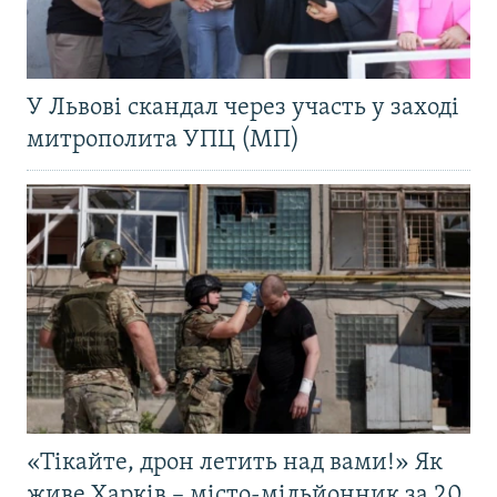
У Львові скандал через участь у заході
митрополита УПЦ (МП)
«Тікайте, дрон летить над вами!» Як
живе Харків – місто-мільйонник за 20