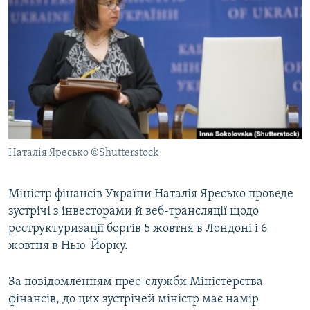
МУЛЬТИМЕДІА
ФОТО
СПЕЦПРОЄКТИ
ПОДКАСТИ
КРИМ РЕАЛІЇ
РУС
Наталія Яресько ©Shutterstock
УКР
КТАТ
Міністр фінансів України Наталія Яресько проведе
зустрічі з інвесторами й веб-трансляції щодо
реструктуризації боргів 5 жовтня в Лондоні і 6
ДОЛУЧАЙСЯ!
жовтня в Нью-Йорку.
За повідомленням прес-служби Міністерства
фінансів, до цих зустрічей міністр має намір