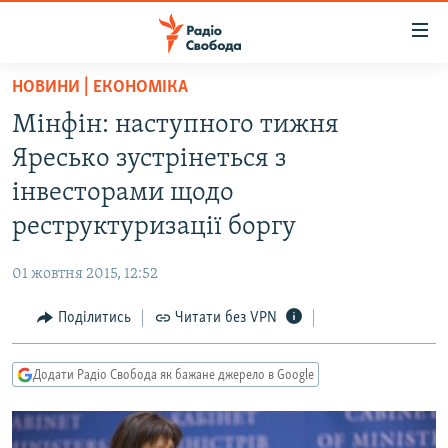
Доступність
посилання
Перейти
НОВИНИ | ЕКОНОМІКА
до
РАДІО СВОБОДА – 70 РОКІВ
Мінфін: наступного тижня
основного
ВСЕ ЗА ДОБУ
матеріалу
Яресько зустрінеться з
СТАТТІ
Перейти
інвесторами щодо
до
ВІЙНА
ПОЛІТИКА
реструктуризації боргу
основної
РОСІЙСЬКА «ФІЛЬТРАЦІЯ»
ЕКОНОМІКА
навігації
01 жовтня 2015, 12:52
Перейти
ДОНБАС.РЕАЛІЇ
СУСПІЛЬСТВО
до
Поділитись
Читати без VPN
КРИМ.РЕАЛІЇ
КУЛЬТУРА
пошуку
ТИ ЯК?
СПОРТ
Додати Радіо Свобода як бажане джерело в Google
СХЕМИ
УКРАЇНА
КИТАЙ.ВИКЛИКИ
СВІТ