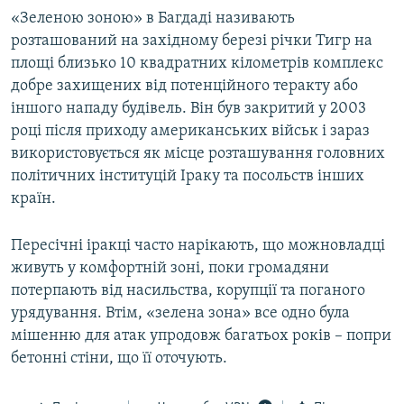
Усі сайти RFE/RL
«Зеленою зоною» в Багдаді називають
розташований на західному березі річки Тигр на
площі близько 10 квадратних кілометрів комплекс
добре захищених від потенційного теракту або
іншого нападу будівель. Він був закритий у 2003
році після приходу американських військ і зараз
використовується як місце розташування головних
політичних інституцій Іраку та посольств інших
країн.
Пересічні іракці часто нарікають, що можновладці
живуть у комфортній зоні, поки громадяни
потерпають від насильства, корупції та поганого
урядування. Втім, «зелена зона» все одно була
мішенню для атак упродовж багатьох років – попри
бетонні стіни, що її оточують.