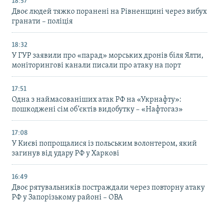
18:57
Двоє людей тяжко поранені на Рівненщині через вибух
гранати – поліція
18:32
У ГУР заявили про «парад» морських дронів біля Ялти,
моніторингові канали писали про атаку на порт
17:51
Одна з наймасованіших атак РФ на «Укрнафту»:
пошкоджені сім об’єктів видобутку – «Нафтогаз»
17:08
У Києві попрощалися із польським волонтером, який
загинув від удару РФ у Харкові
16:49
Двоє рятувальників постраждали через повторну атаку
РФ у Запорізькому районі – ОВА