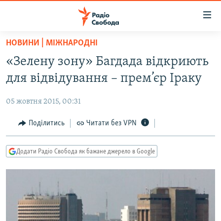
Доступність
посилання
Перейти
НОВИНИ | МІЖНАРОДНІ
до
РАДІО СВОБОДА – 70 РОКІВ
«Зелену зону» Багдада відкриють
основного
ВСЕ ЗА ДОБУ
матеріалу
для відвідування – прем’єр Іраку
СТАТТІ
Перейти
до
05 жовтня 2015, 00:31
ВІЙНА
ПОЛІТИКА
основної
РОСІЙСЬКА «ФІЛЬТРАЦІЯ»
Поділитись
Читати без VPN
ЕКОНОМІКА
навігації
Перейти
ДОНБАС.РЕАЛІЇ
СУСПІЛЬСТВО
до
Додати Радіо Свобода як бажане джерело в Google
КРИМ.РЕАЛІЇ
КУЛЬТУРА
пошуку
ТИ ЯК?
СПОРТ
СХЕМИ
УКРАЇНА
КИТАЙ.ВИКЛИКИ
СВІТ