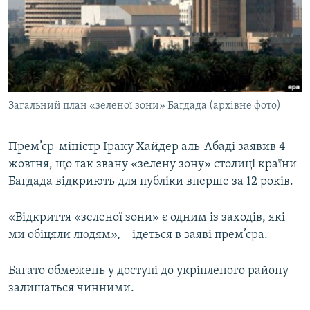
МУЛЬТИМЕДІА
ФОТО
СПЕЦПРОЄКТИ
ПОДКАСТИ
Загальний план «зеленої зони» Багдада (архівне фото)
КРИМ РЕАЛІЇ
РУС
Прем’єр-міністр Іраку Хайдер аль-Абаді заявив 4
жовтня, що так звану «зелену зону» столиці країни
УКР
Багдада відкриють для публіки вперше за 12 років.
КТАТ
«Відкриття «зеленої зони» є одним із заходів, які
ДОЛУЧАЙСЯ!
ми обіцяли людям», – ідеться в заяві прем’єра.
Багато обмежень у доступі до укріпленого району
залишаться чинними.