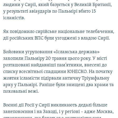
людини у Сирії, який базується у Великій Британії,
Усі сайти RFE/RL
у результаті авіаударів по Пальмірі вбито 15
ісламістів.
Як повідомило сирійське національне телебачення,
дії російських ВПС були узгоджені з владою Сирії.
Бойовики угруповання «Ісламська держава»
захопили Пальміру 20 травня цього року. У місті
розташовані найдавніші пам’ятники, внесені до
списку всесвітньої спадщини ЮНЕСКО. На початку
жовтня ісламісти підірвали античну Тріумфальну
арку у Пальмірі. Раніше були знищені два храми та
поховальні вежі.
Воєнні дії Росії у Сирії викликають дедалі більше
занепокоєння і на Заході, і у регіоні – адже Москва,