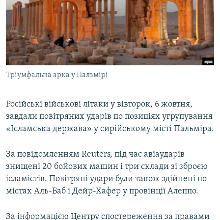
МУЛЬТИМЕДІА
ФОТО
СПЕЦПРОЄКТИ
ПОДКАСТИ
Тріумфальна арка у Пальмірі
КРИМ РЕАЛІЇ
РУС
Російські військові літаки у вівторок, 6 жовтня,
завдали повітряних ударів по позиціях угрупування
УКР
«Ісламська держава» у сирійському місті Пальміра.
КТАТ
За повідомленням Reuters, під час авіаударів
ДОЛУЧАЙСЯ!
знищені 20 бойових машин і три склади зі зброєю
ісламістів. Повітряні удари були також здійнені по
містах Аль-Баб і Дейр-Хафер у провінції Алеппо.
За інформацією Центру спостереження за правами