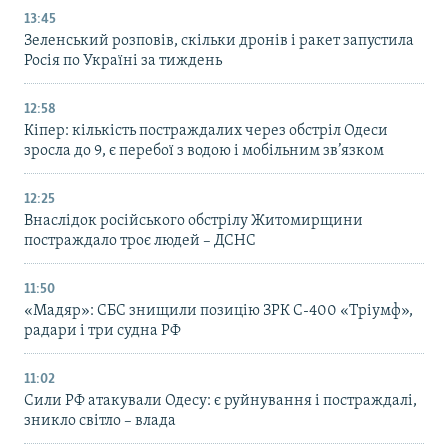
13:45
Зеленський розповів, скільки дронів і ракет запустила
Росія по Україні за тиждень
12:58
Кіпер: кількість постраждалих через обстріл Одеси
зросла до 9, є перебої з водою і мобільним зв’язком
12:25
Внаслідок російського обстрілу Житомирщини
постраждало троє людей – ДСНС
11:50
«Мадяр»: СБС знищили позицію ЗРК С-400 «Тріумф»,
радари і три судна РФ
11:02
Сили РФ атакували Одесу: є руйнування і постраждалі,
зникло світло – влада