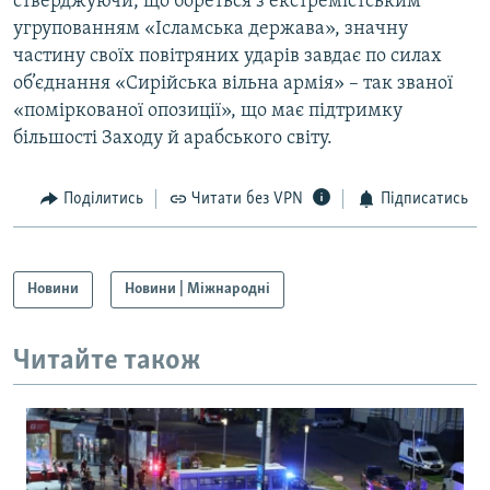
стверджуючи, що бореться з екстремістським
угрупованням «Ісламська держава», значну
частину своїх повітряних ударів завдає по силах
об’єднання «Сирійська вільна армія» – так званої
«поміркованої опозиції», що має підтримку
більшості Заходу й арабського світу.
Поділитись
Читати без VPN
Підписатись
Новини
Новини | Міжнародні
Читайте також