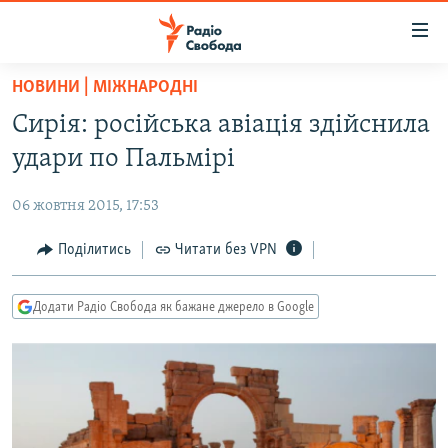
Доступність
посилання
Перейти
НОВИНИ | МІЖНАРОДНІ
до
РАДІО СВОБОДА – 70 РОКІВ
Сирія: російська авіація здійснила
основного
ВСЕ ЗА ДОБУ
матеріалу
удари по Пальмірі
СТАТТІ
Перейти
до
06 жовтня 2015, 17:53
ВІЙНА
ПОЛІТИКА
основної
РОСІЙСЬКА «ФІЛЬТРАЦІЯ»
Поділитись
Читати без VPN
ЕКОНОМІКА
навігації
Перейти
ДОНБАС.РЕАЛІЇ
СУСПІЛЬСТВО
до
Додати Радіо Свобода як бажане джерело в Google
КРИМ.РЕАЛІЇ
КУЛЬТУРА
пошуку
ТИ ЯК?
СПОРТ
СХЕМИ
УКРАЇНА
КИТАЙ.ВИКЛИКИ
СВІТ