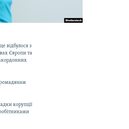
це відбулося з
вах Європи та
закордонних
 громадянам
падки корупції
вробітниками