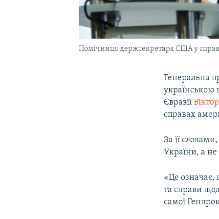
Помічниця держсекретаря США у справах
Генеральна пр
українською 
Євразії
Вікто
справах амер
За її словами
України, а не
«Це означає, 
та справи що
самої Генпрок