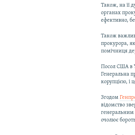
Також, на її 
органах прок
ефективно, бе
Також важлив
прокурора, я
помічниця де
Посол США в 
Генеральна пр
корупцією, і 
Згодом
Генпр
відомство зве
генеральним 
очолює бороть