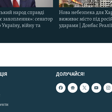
ський народ справді
Нова небезпека для Ха
є захоплення»: сенатор
виживає місто під рос
Україну, війну та
ударами | Донбас Реалі
ЦІЯ
ДОЛУЧАЙСЯ!
с
пекти