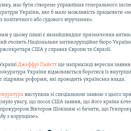
думку, має бути створене управління генерального інсп
уратури України, яке б мало можливість працювати «н
з політичного або судового втручання».
им у цьому плані є якнайшвидше призначення антик
кий очолить Національне антикорупційне бюро України
ржсекретаря США у справах Європи та Євразії.
Україні
Джеффрі Пайєтт
ще наприкінці вересня заявив
окуратура України відмовляється боротися із внутріш
це підриває реформи, які проводить українська влада.
окуратура
виступила зі спеціальною заявою з цього при
рнуло увагу, що посол США заявив, що його країна хоч
прокурором Віктором Шокіним «і бачити, що Генпрок
бу з корупцією».