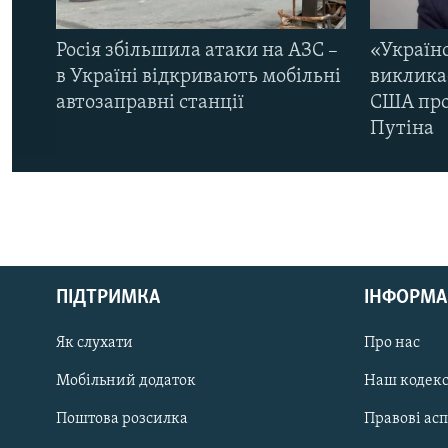
Росія збільшила атаки на АЗС –
«Україн
в Україні відкривають мобільні
виклика
автозаправні станції
США про 
Путіна
КРИМ РЕАЛІЇ
РУС
ПІДТРИМКА
ІНФОРМА
УКР
КТАТ
Як слухати
Про нас
Мобільний додаток
Наш кодек
ДОЛУЧАЙСЯ!
Поштова розсилка
Правові ас