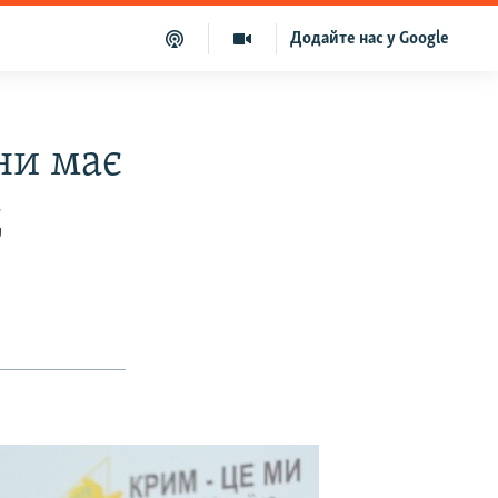
Додайте нас у Google
ни має
д