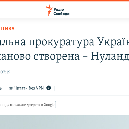
ЛІТИКА
альна прокуратура Украї
наново створена – Нулан
 07:19
ь
Читати без VPN
обода як бажане джерело в Google