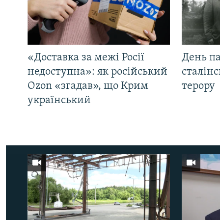
«Доставка за межі Росії
День па
недоступна»: як російський
сталінс
Ozon «згадав», що Крим
терору
український