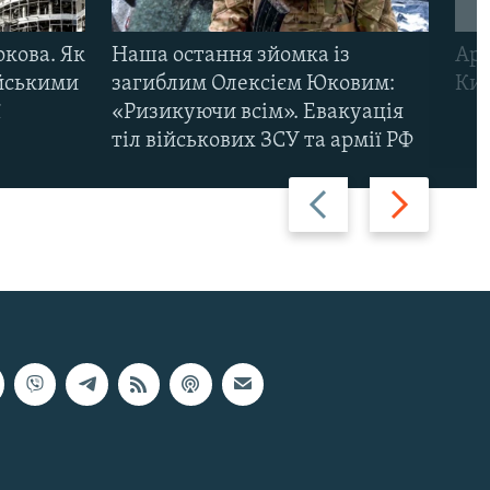
ркова. Як
Наша остання зйомка із
Арм
ійськими
загиблим Олексієм Юковим:
Киї
ї
«Ризикуючи всім». Евакуація
тіл військових ЗСУ та армії РФ
Назад
Вперед