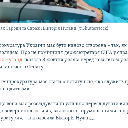
 Європи та Євразії Вікторія Нуланд (©Shutterstock)
окуратура України має бути наново створена – так, як 
поліцією. Про це помічниця держсекретаря США у спра
рія Нуланд
сказала 8 жовтня у заяві перед комітетом у 
иканського Сенату.
, Генпрокуратура має стати «інституцією, яка служить
 шкодить їм».
що вона має розслідувати та успішно переслідувати ви
до повернення активів, включно з корумпованими спі
уратури», – наголосила Вікторія Нуланд.