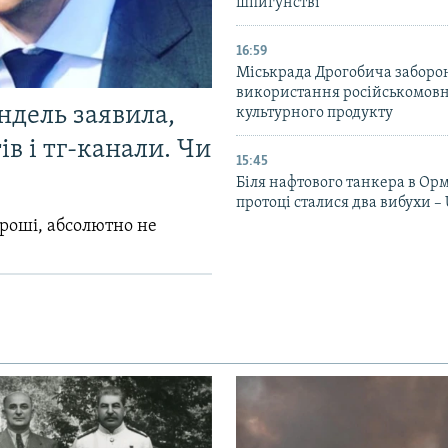
шпигунстві
16:59
Міськрада Дрогобича заборо
використання російськомов
ндель заявила,
культурного продукту
в і тг-канали. Чи
15:45
Біля нафтового танкера в Ор
протоці сталися два вибухи 
гроші, абсолютно не