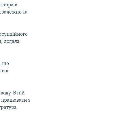
ектора в
езалежно та
орупційного
, додала
, що
ньої
воду. В ній
е працювати з
уратура