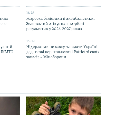
16:28
нила
Розробка балістики й антибалістики:
ного
Зеленський очікує на «потрібні
результати» у 2026-2027 роках
15:09
музькій
Нідерланди не можуть надати Україні
– UKMTO
додаткові перехоплювачі Patriot зі своїх
запасів – Міноборони