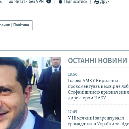
ь
Читати без VPN
Підписатись
Друк
овини | Політика
ОСТАННІ НОВИНИ
18:50
Голова АМКУ Кириленко
прокоментував ймовірне ло
Стефанішиною призначення
директором НАБУ
17:45
У Німеччині заарештували
громадянина України за під