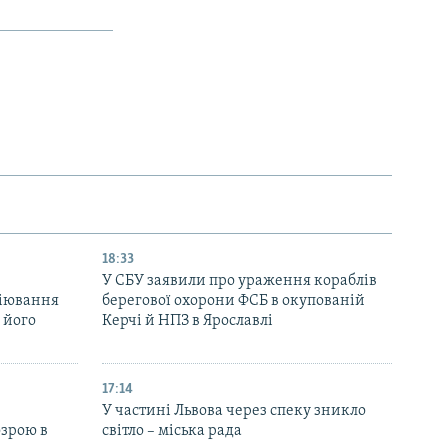
18:33
У СБУ заявили про ураження кораблів
біювання
берегової охорони ФСБ в окупованій
 його
Керчі й НПЗ в Ярославлі
17:14
У частині Львова через спеку зникло
озрою в
світло – міська рада