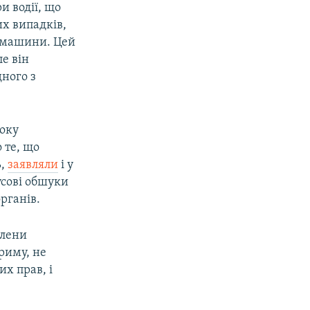
и водії, що
х випадків,
томашини. Цей
е він
дного з
боку
 те, що
ь,
заявляли
і у
усові обшуки
рганів.
члени
риму, не
х прав, і