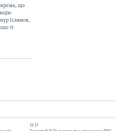
окрема, що
зицію
енур Іслямов,
кщо ті
11:17