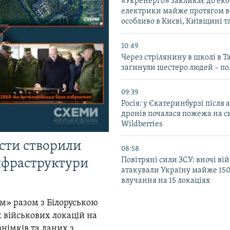
«Укренерго» закликає до еко
електрики майже протягом вс
особливо в Києві, Київщині 
10:49
Через стрілянину в школі в Т
загинули шестеро людей – по
09:39
Росія: у Єкатеринбурзі після 
дронів почалася пожежа на с
Wildberries
істи створили
08:58
Повітряні сили ЗСУ: вночі ві
інфраструктури
атакували Україну майже 150
влучання на 15 локаціях
м» разом з Білоруською
 військових локацій на
знімків та даних з