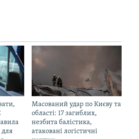
вати,
Масований удар по Києву та
С
області: 17 загиблих,
равила
незбита балістика,
 для
атаковані логістичні