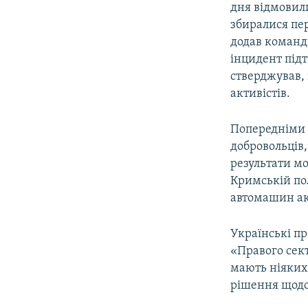
дня відмовил
збиралися пе
додав команд
інцидент підт
стверджував, 
активістів.
Попередніми 
добровольців,
результати м
Кримській пол
автомашин ак
Українські п
«Правого сек
мають ніяких
рішення щодо