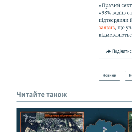
«Правий сек
«98% водіїв с
підтвердили й
заявив
, що уч
відмовляютьс
Поділитис
Новини
Н
Читайте також