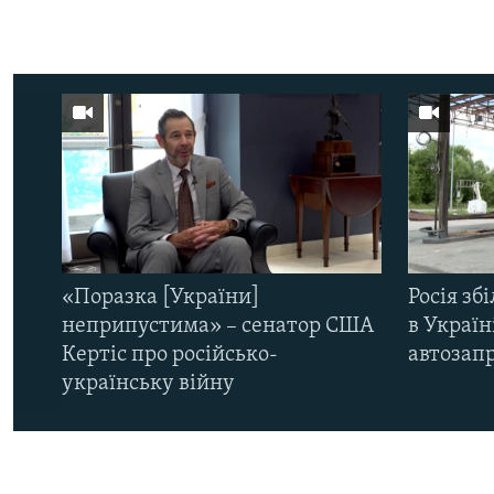
«Поразка [України]
Росія зб
неприпустима» – сенатор США
в Україн
Кертіс про російсько-
автозапр
українську війну