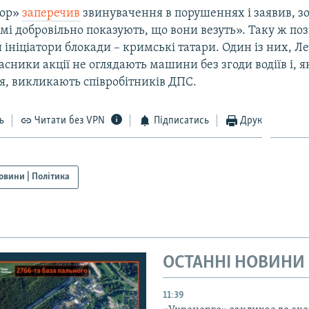
тор»
заперечив
звинувачення в порушеннях і заявив, з
амі добровільно показують, що вони везуть». Таку ж по
 ініціатори блокади – кримські татари. Один із них, Л
асники акції не оглядають машини без згоди водіїв і, я
я, викликають співробітників ДПС.
ь
Читати без VPN
Підписатись
Друк
овини | Політика
ОСТАННІ НОВИНИ
11:39