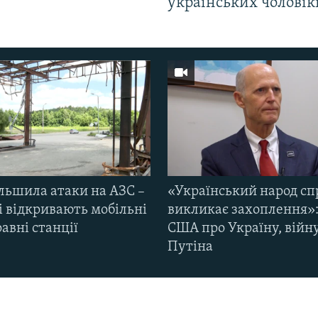
українських чоловік
ільшила атаки на АЗС –
«Український народ сп
і відкривають мобільні
викликає захоплення»:
авні станції
США про Україну, війну
Путіна