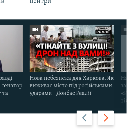
ів
центри
равді
Нова небезпека для Харкова. Як
Наш
 сенатор
виживає місто під російськими
заг
 та
ударами | Донбас Реалії
«Ри
тіл
Назад
Вперед