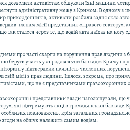
ися дозволити активістам обшукати їхні машини чотир
ретнути адміністративну межу з Кримом. В одному з ци
ир прикордонників, активісти розбили заднє скло ав
вердив членам місії представник «Правого сектору», ал
що так сталося через те, що водій авта наїхав на ногу о
днями про часті скарги на порушення прав людини з 
 що беруть участь у «продовольчій блокаді» Криму і про
оніторингу підтвердили наявність численних порушен
ьовій місії з прав людини. Ішлося, зокрема, про прим
тивістами, що не є представниками правоохоронних о
равоохоронці і представники влади наголошували, що 
тору», які підтримують акцію громадянської блокади К
 особливих повноважень, крім загальних громадянськи
 згоди на обшук належить самим водіям.