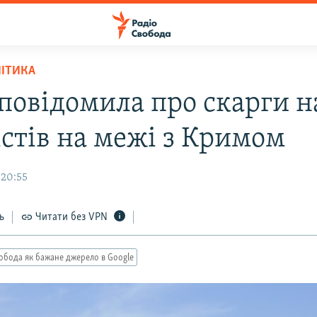
ЛІТИКА
повідомила про скарги н
істів на межі з Кримом
 20:55
ь
Читати без VPN
обода як бажане джерело в Google