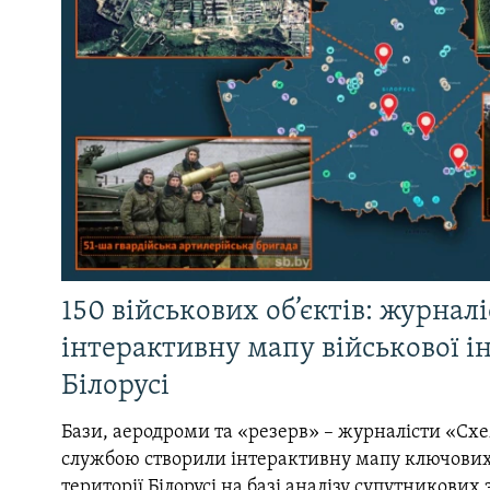
150 військових об’єктів: журнал
інтерактивну мапу військової 
Білорусі
Бази, аеродроми та «резерв» – журналісти «Схе
службою створили інтерактивну мапу ключових
території Білорусі на базі аналізу супутникових 