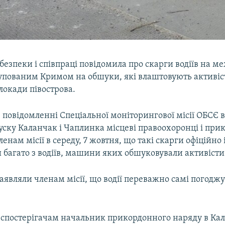
 безпеки і співпраці повідомила про скарги водіїв на ме
упованим Кримом на обшуки, які влаштовують активіс
локади півострова.
 повідомленні Спеціальної моніторингової місії ОБСЄ в 
уску Каланчак і Чаплинка місцеві правоохоронці і пр
енам місії в середу, 7 жовтня, що такі скарги офіційно 
 багато з водіїв, машини яких обшуковували активісти
аявляли членам місії, що водії переважно самі погоджу
 спостерігачам начальник прикордонного наряду в Кал