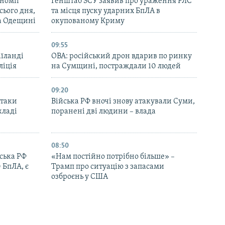
номії
Генштаб ЗСУ заявив про ураження РЛС
ього дня,
та місця пуску ударних БпЛА в
та Одещині
окупованому Криму
09:55
аїланді
ОВА: російський дрон вдарив по ринку
ліція
на Сумщині, постраждали 10 людей
09:20
атаки
Війська РФ вночі знову атакували Суми,
кладі
поранені дві людини – влада
08:50
йська РФ
«Нам постійно потрібно більше» –
 БпЛА, є
Трамп про ситуацію з запасами
озброєнь у США