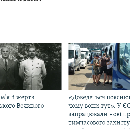
м'яті жертв
«Доведеться поясню
ького Великого
чому вони тут». У Є
запрацювали нові п
тимчасового захисту