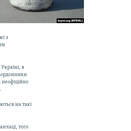
жі з
ти
Україні, в
икордонники
і неофіційно
.
ються на такі
анчаці, того