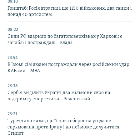
09:10
Генштаб: Росія втратила ще 1130 військових, два танки і
понад 40 артсистем
08:22
Сили РФ вдарили по багатоповерхівках у Харкові: є
загиблі і постраждалі – влада
23:54
В Ізюмі сім людей постраждали через російський удар
КАБами – МВА
23:38
Сербія виділить Україні два мільйони євро на
підтримку енергетики – Зеленський
23:21
Туреччина каже, що її нова оборонна угода не
спрямована проти Ірану і до неї може долучитися
Єгипет