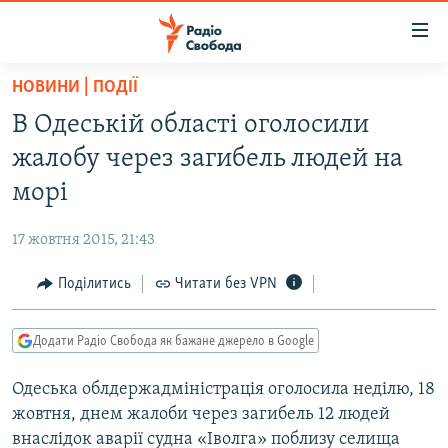
Доступність
посилання
Перейти
НОВИНИ | ПОДІЇ
до
РАДІО СВОБОДА – 70 РОКІВ
В Одеській області оголосили
основного
ВСЕ ЗА ДОБУ
матеріалу
жалобу через загибель людей на
СТАТТІ
Перейти
морі
до
ВІЙНА
ПОЛІТИКА
основної
17 жовтня 2015, 21:43
РОСІЙСЬКА «ФІЛЬТРАЦІЯ»
ЕКОНОМІКА
навігації
Перейти
Поділитись
Читати без VPN
ДОНБАС.РЕАЛІЇ
СУСПІЛЬСТВО
до
КРИМ.РЕАЛІЇ
КУЛЬТУРА
пошуку
Додати Радіо Свобода як бажане джерело в Google
ТИ ЯК?
СПОРТ
Одеська облдержадміністрація оголосила неділю, 18
СХЕМИ
УКРАЇНА
жовтня, днем жалоби через загибель 12 людей
КИТАЙ.ВИКЛИКИ
СВІТ
внаслідок аварії судна «Іволга» поблизу селища