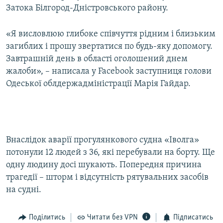
Затока Білгород-Дністровського району.
МУЛЬТИМЕДІА
ФОТО
«Я висловлюю глибоке співчуття рідним і близьким
СПЕЦПРОЄКТИ
загиблих і прошу звертатися по будь-яку допомогу.
Завтрашній день в області оголошений днем
ПОДКАСТИ
жалоби», – написала у Facebook заступниця голови
Одеської облдержадміністрації Марія Гайдар.
КРИМ РЕАЛІЇ
РУС
УКР
КТАТ
Внаслідок аварії прогулянкового судна «Іволга»
потонули 12 людей з 36, які перебували на борту. Ще
одну людину досі шукають. Попередня причина
ДОЛУЧАЙСЯ!
трагедії – шторм і відсутність рятувальних засобів
на судні.
Поділитись
Читати без VPN
Підписатись