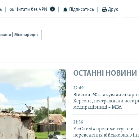
ь
Читати без VPN
Підписатись
Друк
овини | Міжнародні
ОСТАННІ НОВИНИ
22:49
Війська РФ атакували лікарн
Херсона, постраждали чотир
медпрацівниці – МВА
21:56
У «Скелі» прокоментували
переведення військових в ін