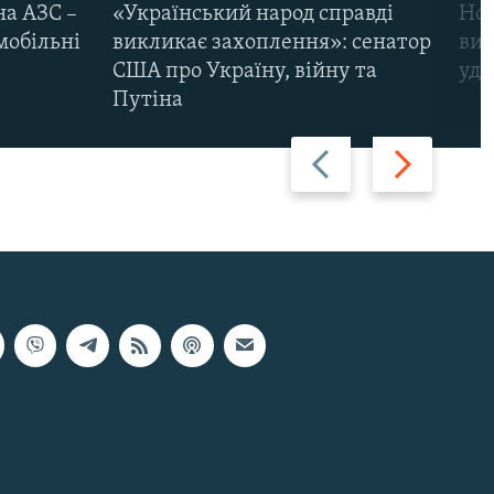
на АЗС –
«Український народ справді
Нов
мобільні
викликає захоплення»: сенатор
виж
США про Україну, війну та
уда
Путіна
Назад
Вперед