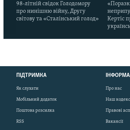
98-літній свідок Голодомору
«Поразк
про нинішню війну, Другу
неприпу
світову та «Сталінський голод»
Кертіс п
українс
КРИМ РЕАЛІЇ
РУС
ПІДТРИМКА
ІНФОРМА
УКР
КТАТ
Як слухати
Про нас
Мобільний додаток
Наш кодек
ДОЛУЧАЙСЯ!
Поштова розсилка
Правові ас
RSS
Вакансії