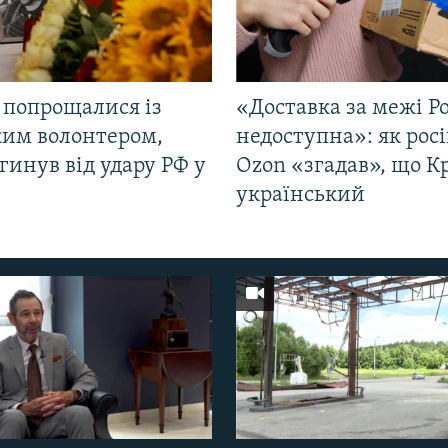
 попрощалися із
«Доставка за межі Ро
ким волонтером,
недоступна»: як рос
гинув від удару РФ у
Ozon «згадав», що 
і
український