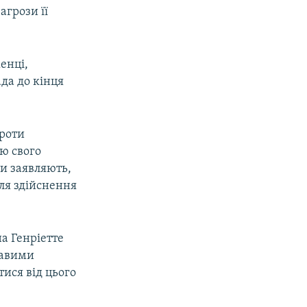
агрози її
енці,
да до кінця
проти
цю свого
ти заявляють,
ля здійснення
а Генріетте
равими
ися від цього