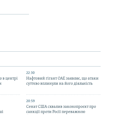
22:30
ю в центрі
Нафтовий гігант ОАЕ заявляє, що атаки
и
суттєво вплинули на його діяльність
20:59
Cенат США схвалив законопроєкт про
ші
санкції проти Росії переважною