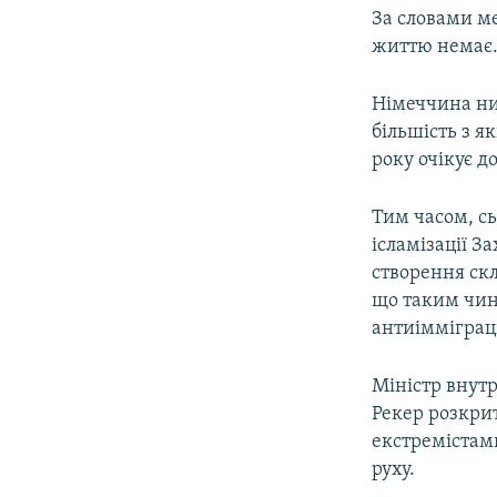
За словами ме
життю немає
Німеччина ни
більшість з я
року очікує д
Тим часом, сь
ісламізації З
створення скл
що таким чин
антиімміграц
Міністр внут
Рекер розкрит
екстремістам
руху.