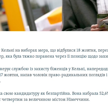
Кельні на виборах мера, що відбулися 18 жовтня, пере
ер, яка була тяжко поранена через її позицію щодо захи
 керує службою із захисту біженців у Кельні, напередод
17 жовтня, напав чоловік право-радикальних поглядів і
.
а свою кандидатуру як безпартійна. Вона набрала 52,6%
 є четвертим за величиною містом Німеччини.