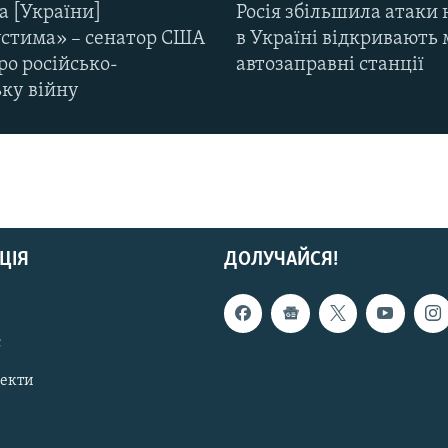
а [України]
Росія збільшила атаки 
стима» – сенатор США
в Україні відкривають 
ро російсько-
автозаправні станції
ьку війну
ЦІЯ
ДОЛУЧАЙСЯ!
с
пекти