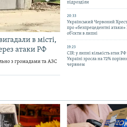
підрозділи
20:33
Український Червоний Хрест
про «безпрецедентні атаки» 
об’єкти в липні
вигадали в місті,
19:23
ерез атаки РФ
CIR: у липні кількість атак РФ
Україні зросла на 72% порівн
ільно з громадами та АЗС
червнем