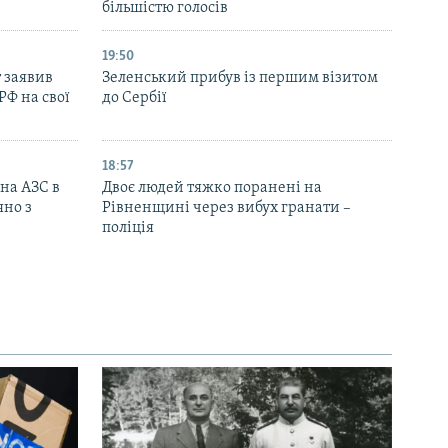
більшістю голосів
19:50
 заявив
Зеленський прибув із першим візитом
РФ на свої
до Сербії
18:57
 на АЗС в
Двоє людей тяжко поранені на
яно з
Рівненщині через вибух гранати –
поліція