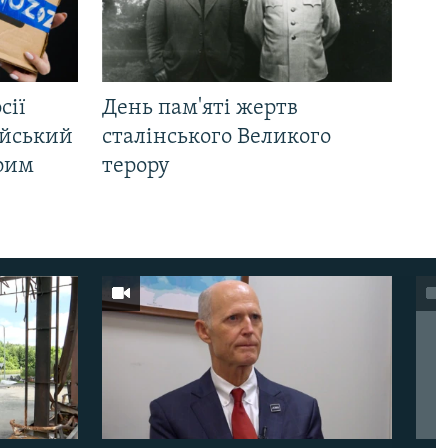
сії
День пам'яті жертв
ійський
сталінського Великого
Крим
терору