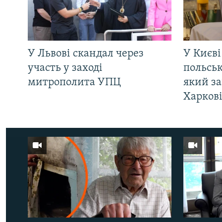
У Львові скандал через
У Києві
участь у заході
польсь
митрополита УПЦ
який за
Харков