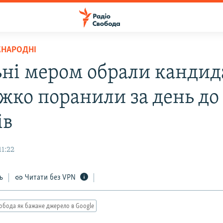
ЖНАРОДНІ
ьні мером обрали кандид
яжко поранили за день до
ів
11:22
ь
Читати без VPN
обода як бажане джерело в Google