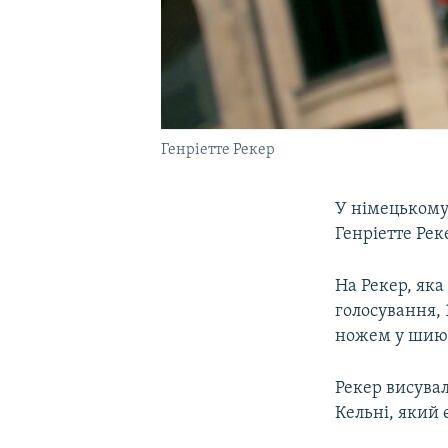
Генріетте Рекер
У німецькому 
Генріетте Рек
На Рекер, яка
голосування, 
ножем у шию
Рекер висувал
Кельні, який