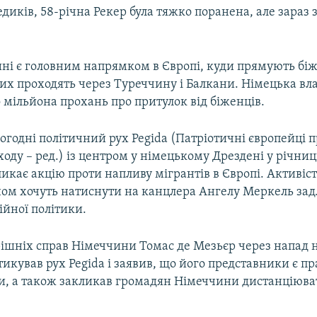
диків, 58-річна Рекер була тяжко поранена, але зараз з
.
ні є головним напрямком в Європі, куди прямують біж
ких проходять через Туреччину і Балкани. Німецька вла
о мільйона прохань про притулок від біженців.
огодні політичний рух Pegida (Патріотичні європейці 
аходу – ред.) із центром у німецькому Дрездені у річни
икає акцію проти напливу мігрантів в Європі. Активіс
ом хочуть натиснути на канцлера Ангелу Меркель зад
ійної політики.
рішніх справ Німеччини Томас де Мезьєр через напад н
икував рух Pegida і заявив, що його представники є п
и, а також закликав громадян Німеччини дистанціюват