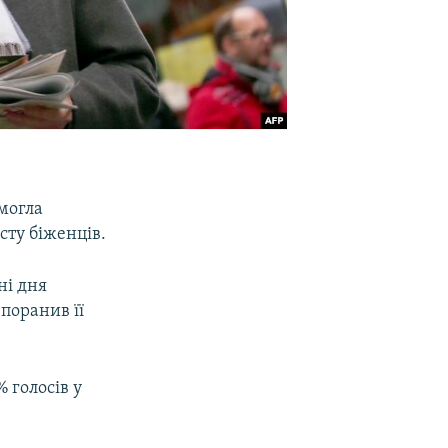
могла
сту біженців.
ні дня
 поранив її
 голосів у