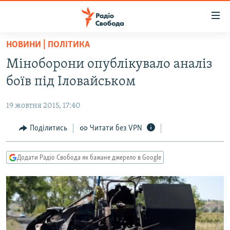
Доступність
посилання
Перейти
НОВИНИ | ПОЛІТИКА
до
РАДІО СВОБОДА – 70 РОКІВ
Міноборони опублікувало аналіз
основного
ВСЕ ЗА ДОБУ
матеріалу
боїв під Іловайськом
СТАТТІ
Перейти
до
19 жовтня 2015, 17:40
ВІЙНА
ПОЛІТИКА
основної
РОСІЙСЬКА «ФІЛЬТРАЦІЯ»
Поділитись
Читати без VPN
ЕКОНОМІКА
навігації
Перейти
ДОНБАС.РЕАЛІЇ
СУСПІЛЬСТВО
до
Додати Радіо Свобода як бажане джерело в Google
КРИМ.РЕАЛІЇ
КУЛЬТУРА
пошуку
ТИ ЯК?
СПОРТ
СХЕМИ
УКРАЇНА
КИТАЙ.ВИКЛИКИ
СВІТ