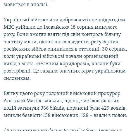
мовиться в аналізі.
Українські військові та добровольчі спецпідрозділи
МВС увійшли до Іловайська 18 серпня минулого
року. Вони змогли взяти під свій контроль більшу
частину міста, однак після введення регулярних
російських військ опинилися в оточенні. 30 серпня,
коли українські військові почали організований
вихід з міста «зеленим коридором», колони були
розстріляні. Це завдало значних втрат українським
силовикам.
Влітку цього року головний військовий прокурор
Анатолій Матіос заявляв, що під час іловайських
подій загинули 366 бійців, поранені були 429 вояків,
зникли безвісти 158 військових, 128 – взяли в полон.
(Документальний фільм Радіо Свобода: Іловайськ.