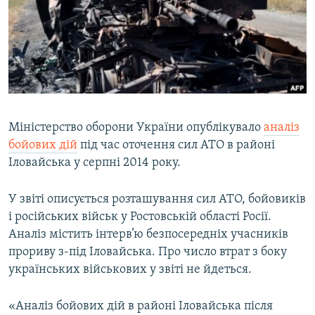
МУЛЬТИМЕДІА
ФОТО
СПЕЦПРОЄКТИ
ПОДКАСТИ
КРИМ РЕАЛІЇ
Міністерство оборони України опублікувало
аналіз
РУС
бойових дій
під час оточення сил АТО в районі
Іловайська у серпні 2014 року.
УКР
КТАТ
У звіті описується розташування сил АТО, бойовиків
і російських військ у Ростовській області Росії.
ДОЛУЧАЙСЯ!
Аналіз містить інтерв’ю безпосередніх учасників
прориву з-під Іловайська. Про число втрат з боку
українських військових у звіті не йдеться.
«Аналіз бойових дій в районі Іловайська після