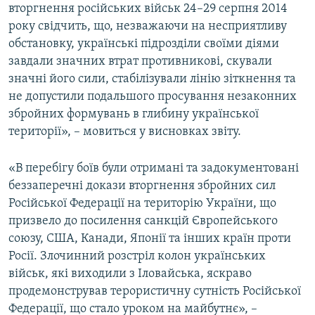
вторгнення російських військ 24–29 серпня 2014
Усі сайти RFE/RL
року свідчить, що, незважаючи на несприятливу
обстановку, українські підрозділи своїми діями
завдали значних втрат противникові, скували
значні його сили, стабілізували лінію зіткнення та
не допустили подальшого просування незаконних
збройних формувань в глибину української
території», – мовиться у висновках звіту.
«В перебігу боїв були отримані та задокументовані
беззаперечні докази вторгнення збройних сил
Російської Федерації на територію України, що
призвело до посилення санкцій Європейського
союзу, США, Канади, Японії та інших країн проти
Росії. Злочинний розстріл колон українських
військ, які виходили з Іловайська, яскраво
продемонстрував терористичну сутність Російської
Федерації, що стало уроком на майбутнє», –