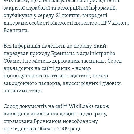
WikiLeaks, що спеціалізується на оприлюдненні
Усі сайти RFE/RL
закритої службової та комерційної інформації,
опублікував у середу, 21 жовтня, викрадені
хакерами особисті відомості директора ЦРУ Джона
Бреннана.
Вся інформація належить до періоду, який
передував приходу Бреннана в адміністрацію
Обами, і не містить державних таємниць. Серед
викладених на сайті даних – номер
індивідуального платника податків, номер
закордонного паспорта, адреси рідних і ділових
знайомих тощо.
Серед документів на сайті WikiLeaks також
викладена аналітична довідка щодо Ірану,
спрямована Бреннаном новообраному
президентові Обамі в 2009 році.