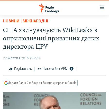
Доступність
посилання
Перейти
НОВИНИ | МІЖНАРОДНІ
до
РАДІО СВОБОДА – 70 РОКІВ
США звинувачують WikiLeaks в
основного
ВСЕ ЗА ДОБУ
матеріалу
оприлюдненні приватних даних
СТАТТІ
Перейти
директора ЦРУ
до
ВІЙНА
ПОЛІТИКА
основної
22 жовтня 2015, 08:29
РОСІЙСЬКА «ФІЛЬТРАЦІЯ»
ЕКОНОМІКА
навігації
Перейти
Поділитись
Читати без VPN
ДОНБАС.РЕАЛІЇ
СУСПІЛЬСТВО
до
КРИМ.РЕАЛІЇ
КУЛЬТУРА
пошуку
Додати Радіо Свобода як бажане джерело в Google
ТИ ЯК?
СПОРТ
СХЕМИ
УКРАЇНА
КИТАЙ.ВИКЛИКИ
СВІТ