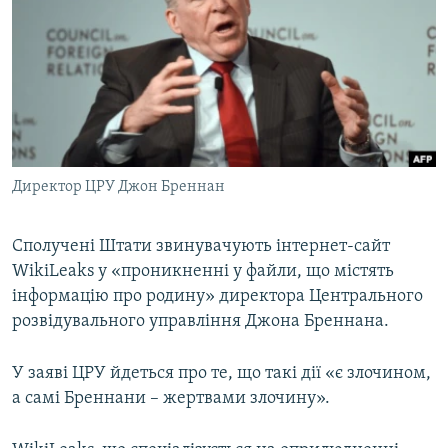
МУЛЬТИМЕДІА
ФОТО
СПЕЦПРОЄКТИ
ПОДКАСТИ
КРИМ РЕАЛІЇ
Директор ЦРУ Джон Бреннан
РУС
УКР
Сполучені Штати звинувачують інтернет-сайт
WikiLeaks у «проникненні у файли, що містять
КТАТ
інформацію про родину» директора Центрального
розвідувального управління Джона Бреннана.
ДОЛУЧАЙСЯ!
У заяві ЦРУ йдеться про те, що такі дії «є злочином,
а самі Бреннани – жертвами злочину».