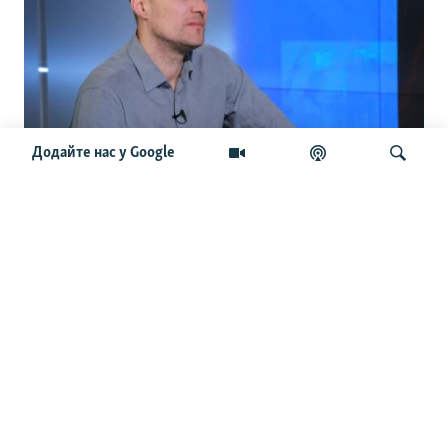
Додайте нас у Google
«Немає логіки, ні при призначенні, ні
при знятті з посад». Бутусов про
кадрові зміни, Хмару, Драпатого та
Шукати
штурмові полки
ОСТАННІ НОВИНИ
15:22
Сенат США погодив призначення Бланша