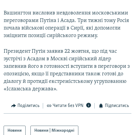
Усі сайти RFE/RL
Вашингтон висловив невдоволення московськими
переговорами Путіна і Асада. Три тижні тому Росія
почала військові операції в Сирії, які допомогли
зміцнити позиції сирійського режиму.
Президент Путін заявив 22 жовтня, що під час
зустрічі з Асадом в Москві сирійський лідер
запевнив його в готовності вступити в переговори з
опозицією, якщо її представники також готові до
діалогу й протидії екстремістському угрупованню
«Ісламська держава».
Поділитись
Читати без VPN
Підписатись
Новини
Новини | Міжнародні