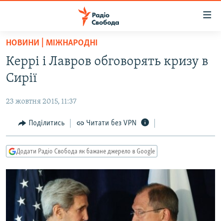
Доступність
посилання
Перейти
НОВИНИ | МІЖНАРОДНІ
до
РАДІО СВОБОДА – 70 РОКІВ
Керрі і Лавров обговорять кризу в
основного
ВСЕ ЗА ДОБУ
матеріалу
Сирії
СТАТТІ
Перейти
до
23 жовтня 2015, 11:37
ВІЙНА
ПОЛІТИКА
основної
РОСІЙСЬКА «ФІЛЬТРАЦІЯ»
Поділитись
Читати без VPN
ЕКОНОМІКА
навігації
Перейти
ДОНБАС.РЕАЛІЇ
СУСПІЛЬСТВО
до
Додати Радіо Свобода як бажане джерело в Google
КРИМ.РЕАЛІЇ
КУЛЬТУРА
пошуку
ТИ ЯК?
СПОРТ
СХЕМИ
УКРАЇНА
КИТАЙ.ВИКЛИКИ
СВІТ