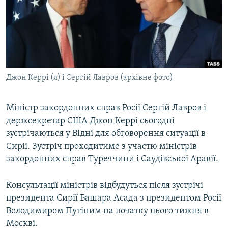
МУЛЬТИМЕДІА
ФОТО
СПЕЦПРОЄКТИ
ПОДКАСТИ
Джон Керрі (л) і Сергій Лавров (архівне фото)
КРИМ РЕАЛІЇ
РУС
Міністр закордонних справ Росії Сергій Лавров і
держсекретар США Джон Керрі сьогодні
УКР
зустрічаються у Відні для обговорення ситуації в
КТАТ
Сирії. Зустріч проходитиме з участю міністрів
закордонних справ Туреччини і Саудівської Аравії.
ДОЛУЧАЙСЯ!
Консультації міністрів відбудуться після зустрічі
президента Сирії Башара Асада з президентом Росії
Володимиром Путіним на початку цього тижня в
Москві.