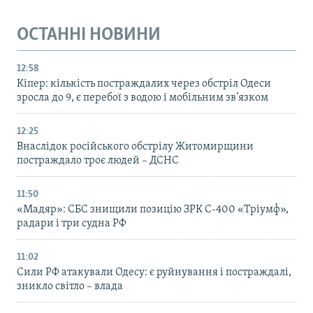
ОСТАННІ НОВИНИ
12:58
Кіпер: кількість постраждалих через обстріл Одеси
зросла до 9, є перебої з водою і мобільним зв’язком
12:25
Внаслідок російського обстрілу Житомирщини
постраждало троє людей – ДСНС
11:50
«Мадяр»: СБС знищили позицію ЗРК С-400 «Тріумф»,
радари і три судна РФ
11:02
Сили РФ атакували Одесу: є руйнування і постраждалі,
зникло світло – влада