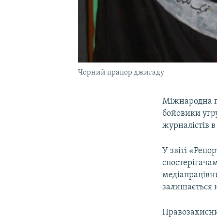
Чорний прапор джигаду
Міжнародна п
бойовики угр
журналістів в
У звіті «Репо
спостерігача
медіапрацівни
залишається 
Правозахисни