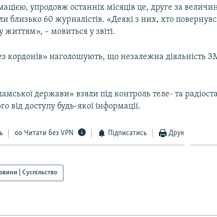
ацією, упродовж останніх місяців це, друге за величи
ли близько 60 журналістів. «Деякі з них, хто повернув
 життям», – мовиться у звіті.
ез кордонів» наголошують, що незалежна діяльність ЗМ
амської держави» взяли під контроль теле- та радіоста
го від доступу будь-якої інформації.
ь
Читати без VPN
Підписатись
Друк
овини | Суспільство