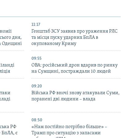
11:17
номії
Генштаб ЗСУ заявив про ураження РЛС
ього дня,
та місця пуску ударних БпЛА в
та Одещині
окупованому Криму
09:55
аїланді
ОВА: російський дрон вдарив по ринку
ліція
на Сумщині, постраждали 10 людей
09:20
атаки
Війська РФ вночі знову атакували Суми,
кладі
поранені дві людини – влада
08:50
йська РФ
«Нам постійно потрібно більше» –
 БпЛА, є
Трамп про ситуацію з запасами