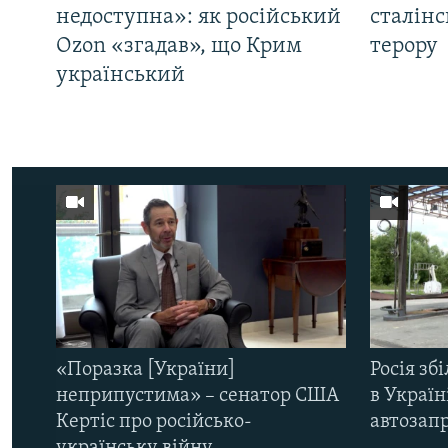
недоступна»: як російський
сталінс
Ozon «згадав», що Крим
терору
український
«Поразка [України]
Росія зб
неприпустима» – сенатор США
в Україн
Кертіс про російсько-
автозапр