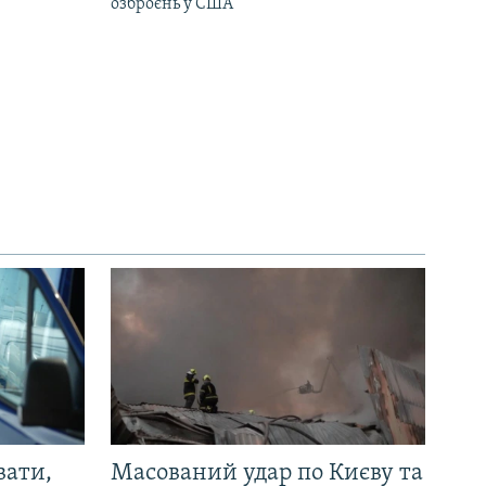
озброєнь у США
вати,
Масований удар по Києву та