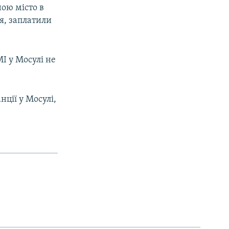
ною місто в
ся, заплатили
І у Мосулі не
нції у Мосулі,