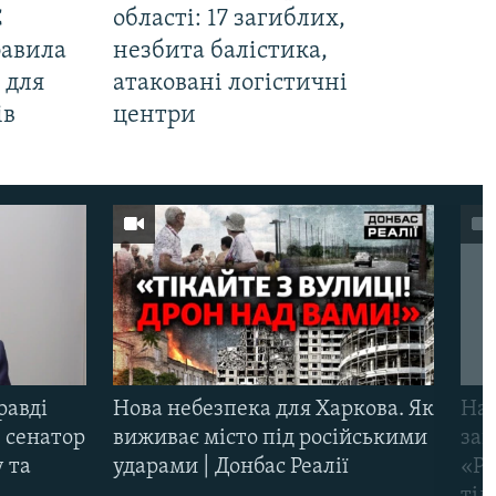
С
області: 17 загиблих,
равила
незбита балістика,
 для
атаковані логістичні
ів
центри
равді
Нова небезпека для Харкова. Як
Наш
 сенатор
виживає місто під російськими
заг
 та
ударами | Донбас Реалії
«Ри