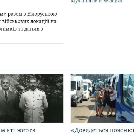
влучання на 15 локаціях
м» разом з Білоруською
 військових локацій на
знімків та даних з
м'яті жертв
«Доведеться поясню