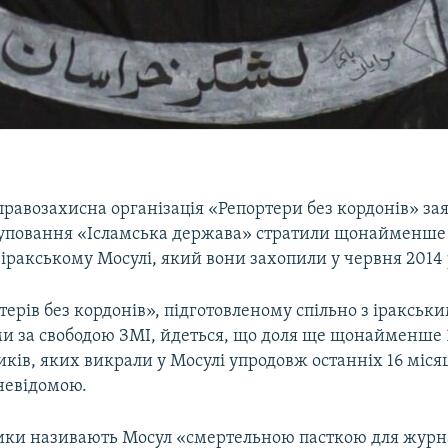
равозахисна організація «Репортери без кордонів» зая
уповання «Ісламська держава» стратили щонайменше 
 іракському Мосулі, який вони захопили у червня 2014 
ртерів без кордонів», підготовленому спільно з іракськ
ми за свободою ЗМІ, йдеться, що доля ще щонайменше 1
ків, яких викрали у Мосулі упродовж останніх 16 місяц
невідомою.
ки називають Мосул «смертельною пасткою для журнал