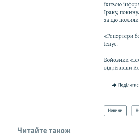
їхньою інформ
Іраку, покину
за цю помилку
«Репортери б
існує.
Бойовики «Ісл
відрізавши йо
Поділитис
Новини
Н
Читайте також