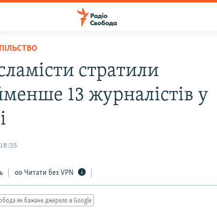
СПІЛЬСТВО
ісламісти стратили
менше 13 журналістів у
і
18:35
ь
Читати без VPN
обода як бажане джерело в Google