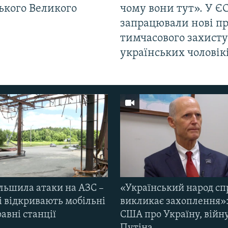
ького Великого
чому вони тут». У Є
запрацювали нові п
тимчасового захисту
українських чоловік
ільшила атаки на АЗС –
«Український народ сп
і відкривають мобільні
викликає захоплення»:
авні станції
США про Україну, війну