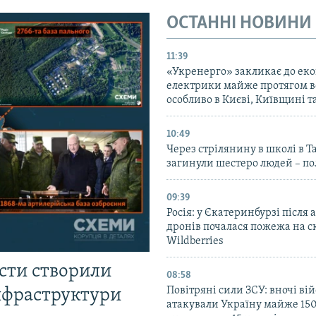
ОСТАННІ НОВИНИ
11:39
«Укренерго» закликає до еко
електрики майже протягом вс
особливо в Києві, Київщині 
10:49
Через стрілянину в школі в Т
загинули шестеро людей – по
09:39
Росія: у Єкатеринбурзі після 
дронів почалася пожежа на с
Wildberries
істи створили
08:58
Повітряні сили ЗСУ: вночі ві
інфраструктури
атакували Україну майже 150