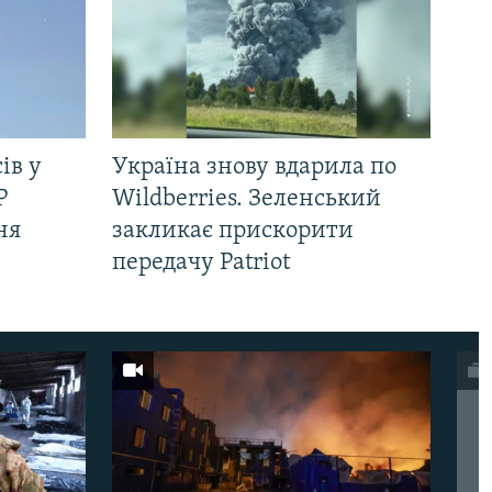
ів у
Україна знову вдарила по
Р
Wildberries. Зеленський
ня
закликає прискорити
передачу Patriot