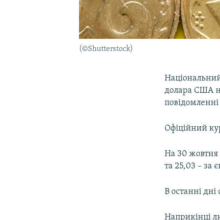
(©Shutterstock)
Національний
долара США на
повідомленні 
Офіційний кур
На 30 жовтня 
та 25,03 – за є
В останні дн
Наприкінці л