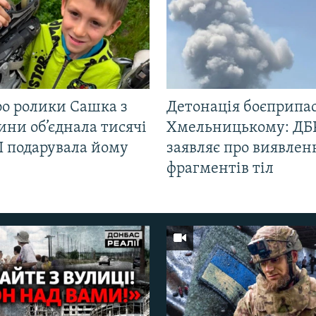
ро ролики Сашка з
Детонація боєприпас
ни об’єднала тисячі
Хмельницькому: ДБ
І подарувала йому
заявляє про виявлен
фрагментів тіл