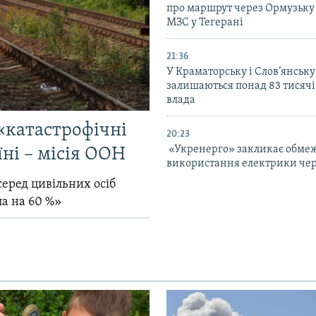
про маршрут через Ормузьку 
МЗС у Тегерані
21:36
У Краматорську і Слов’янську
залишаються понад 83 тисячі
влада
«катастрофічні
20:23
«Укренерго» закликає обме
їні – місія ООН
використання електрики чер
серед цивільних осіб
ла на 60 %»