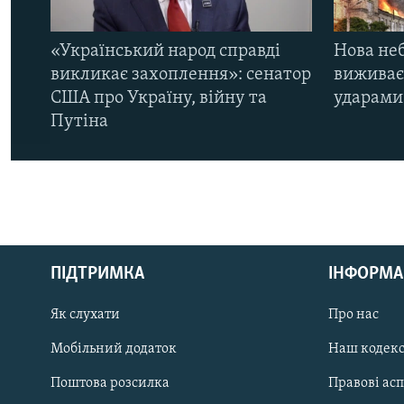
«Український народ справді
Нова неб
викликає захоплення»: сенатор
виживає
США про Україну, війну та
ударами 
Путіна
КРИМ РЕАЛІЇ
РУС
ПІДТРИМКА
ІНФОРМА
УКР
КТАТ
Як слухати
Про нас
Мобільний додаток
Наш кодек
ДОЛУЧАЙСЯ!
Поштова розсилка
Правові ас