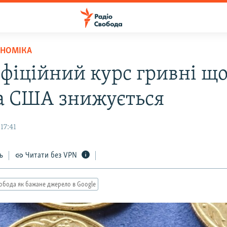
ОНОМІКА
офіційний курс гривні щ
а США знижується
17:41
ь
Читати без VPN
обода як бажане джерело в Google