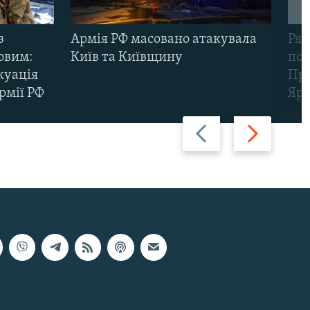
з
Армія РФ масовано атакувала
Рят
овим:
Київ та Київщину
пов
куація
Про
рмії РФ
Яр
Назад
Вперед