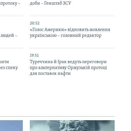
протоку –
доби – Генштаб ЗСУ
20:52
«Голос Америки» відновить мовлення
 людей –
українською – головний редактор
19:51
жити
Туреччина й Ірак ведуть переговори
ез спеку
про альтернативу Ормузькій протоці
для поставок нафти