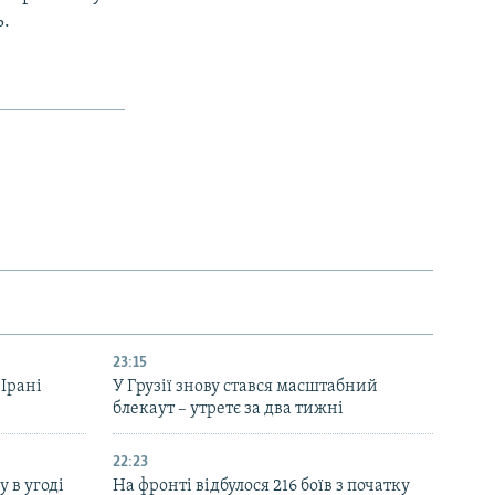
ь.
23:15
 Ірані
У Грузії знову стався масштабний
блекаут – утретє за два тижні
22:23
 в угоді
На фронті відбулося 216 боїв з початку