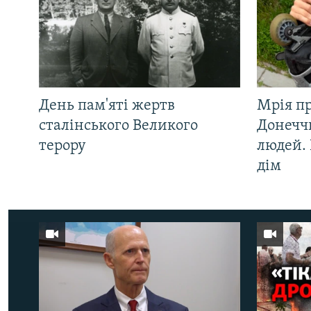
День пам'яті жертв
Мрія п
сталінського Великого
Донеччи
терору
людей. 
дім