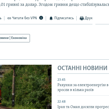
,01 гривні за долар. Згодом гривня дещо стабілізувалас
ь
Читати без VPN
Підписатись
Друк
овини | Економіка
ОСТАННІ НОВИНИ
23:45
Рахунки за електроенергію в
зросли в кілька разів
22:48
Іран та Оман досягли прогресу