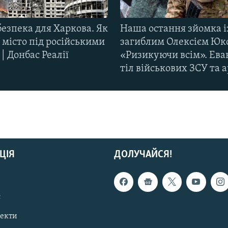
езпека для Харкова. Як
Наша остання зйомка і
 місто під російськими
загиблим Олексієм Юк
| Донбас Реалії
«Ризикуючи всім». Ева
тіл військових ЗСУ та а
ЦІЯ
ДОЛУЧАЙСЯ!
с
пекти