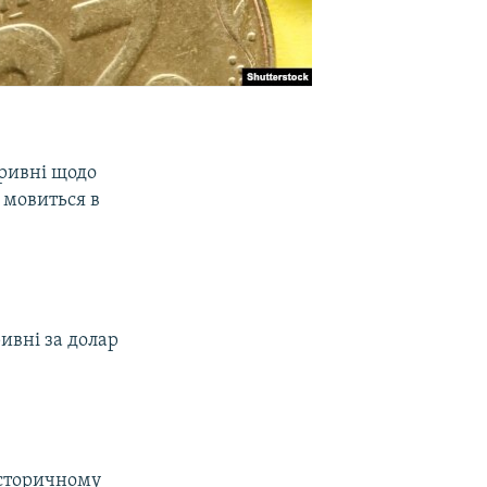
гривні щодо
, мовиться в
ривні за долар
історичному