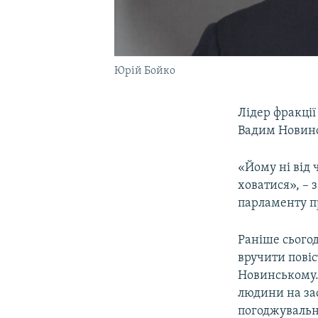
Юрій Бойко
Лідер фракці
Вадим Новинс
«Йому ні від 
ховатися», – 
парламенту п
Раніше сьогод
вручити пові
Новинському.
людини на зас
погоджувальн