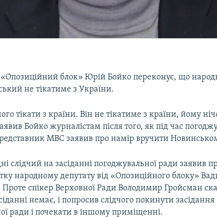
ї «Опозиційний блок» Юрій Бойко переконує, що народ
ький не тікатиме з України.
чого тікати з країни. Він не тікатиме з країни, йому ніч
заявив Бойко журналістам після того, як під час погодж
редставник МВС заявив про намір вручити Новинськом
ні слідчий на засіданні погоджувальної ради заявив п
стку народному депутату від «Опозиційного блоку» Ва
 Проте спікер Верховної Ради Володимир Гройсман сказ
іданні немає, і попросив слідчого покинути засідання
ої ради і почекати в іншому приміщенні.