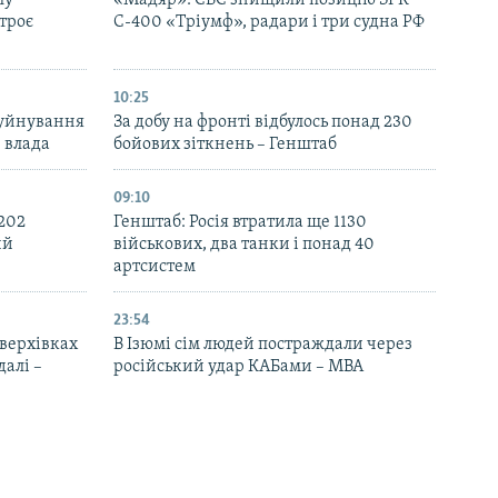
лу
«Мадяр»: СБС знищили позицію ЗРК
троє
С-400 «Тріумф», радари і три судна РФ
10:25
руйнування
За добу на фронті відбулось понад 230
– влада
бойових зіткнень – Генштаб
09:10
 202
Генштаб: Росія втратила ще 1130
ий
військових, два танки і понад 40
артсистем
23:54
верхівках
В Ізюмі сім людей постраждали через
далі –
російський удар КАБами – МВА