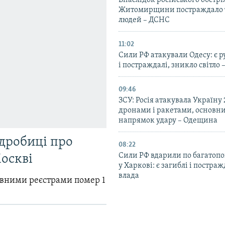
Внаслідок російського обстрі
Житомирщини постраждало 
людей – ДСНС
11:02
Сили РФ атакували Одесу: є 
і постраждалі, зникло світло 
09:46
ЗСУ: Росія атакувала Україну
дронами і ракетами, основн
напрямок удару – Одещина
одробиці про
08:22
Сили РФ вдарили по багатопо
Москві
у Харкові: є загиблі і постраж
влада
авними реєстрами помер 1