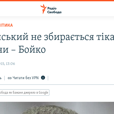
ЛІТИКА
ський не збирається тіка
ни – Бойко
15, 13:06
ь
Читати без VPN
обода як бажане джерело в Google