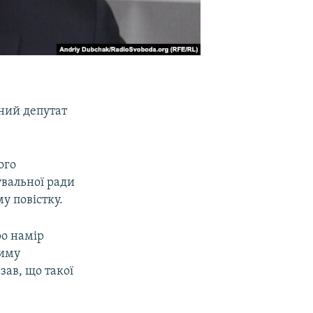
ний депутат
ого
увальної ради
у повістку.
ро намір
диму
ав, що такої