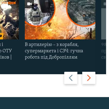
 і
В артилерію – з корабля,
98-
р ОТУ
супермаркета і СЗЧ: гучна
про
іков |
робота під Добропіллям
сві
Назад
Вперед