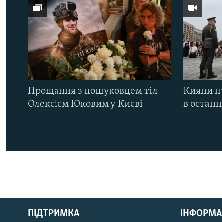
Прощання з пошуковцем тіл
Кияни п
Олексієм Юковим у Києві
в остан
КРИМ РЕАЛІЇ
РУС
ПІДТРИМКА
ІНФОРМА
УКР