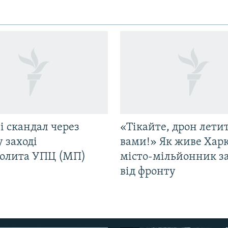
і скандал через
«Тікайте, дрон лети
у заході
вами!» Як живе Харк
олита УПЦ (МП)
місто-мільйонник з
від фронту