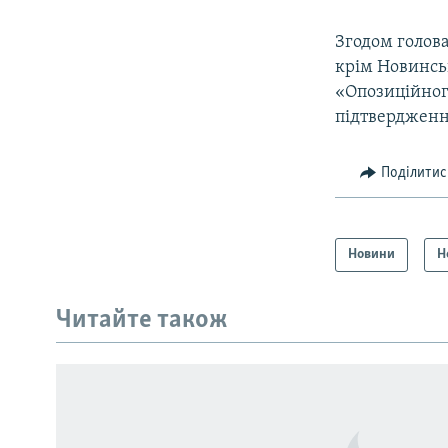
Згодом голов
крім Новинськ
«Опозиційного
підтвердження
Поділитис
Новини
Н
Читайте також