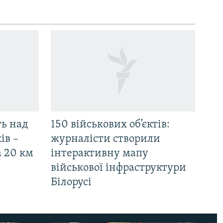
ть над
150 військових об’єктів:
ів –
журналісти створили
а 20 км
інтерактивну мапу
військової інфраструктури
Білорусі