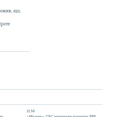
омив, що,
Проте
11:50